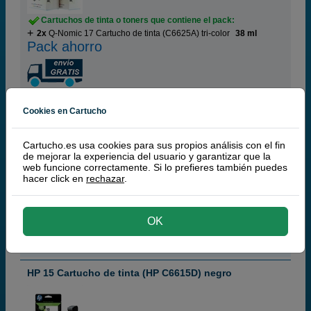
Cartuchos de tinta o toners que contiene el pack:
2x
Q-Nomic 17 Cartucho de tinta (C6625A) tri-color
38 ml
Pack ahorro
(9 / 2 opiniones)
Cookies en Cartucho
72,
50
€
59,92 € iva ex
Cartucho.es usa cookies para sus propios análisis con el fin
de mejorar la experiencia del usuario y garantizar que la
RECÍBELO EN 24 HORAS
web funcione correctamente. Si lo prefieres también puedes
hacer click en
rechazar
.
comprar >
OK
HP
100% Cartuchos Originales HP
HP 15 Cartucho de tinta (HP C6615D) negro