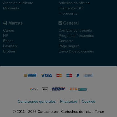
Atención al cliente
Articulos de oficina
Mi cuenta
Filamentos 3D
Impresoras
Marcas
General
Canon
Cambiar contraseña
HP
Preguntas frecuentes
Epson
Contacto
Lexmark
Pago seguro
Brother
Envío & devoluciones
Condiciones generales
Privacidad
Cookies
© 2011 - 2026 Cartucho.es - Cartuchos de tinta - Toner