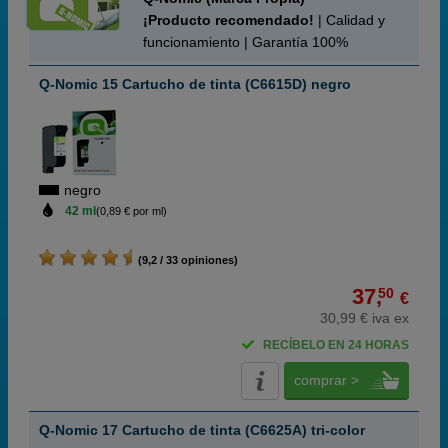
¡Producto recomendado!
| Calidad y
funcionamiento | Garantía 100%
Q-Nomic 15 Cartucho de tinta (C6615D) negro
negro
42 ml
(0,89 € por ml)
(9,2 / 33 opiniones)
37,
50
€
30,99 € iva ex
RECÍBELO EN 24 HORAS
comprar >
Q-Nomic 17 Cartucho de tinta (C6625A) tri-color