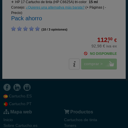
HP 17 Cartucho de tinta (HP C6625A) tri-color
15 ml
Consejo:
¿Quieres una alternativa más barata?
(+ Páginas | -
Precio)
Pack ahorro
(10 / 3 opiniones)
112,
50
€
92,98 € iva ex
NO DISPONIBLE
comprar >
Cartucho.ES
Cartucho.PT
Mapa web
Productos
Inicio
Cartuchos de tinta
Sobre Cartucho.es
Toners