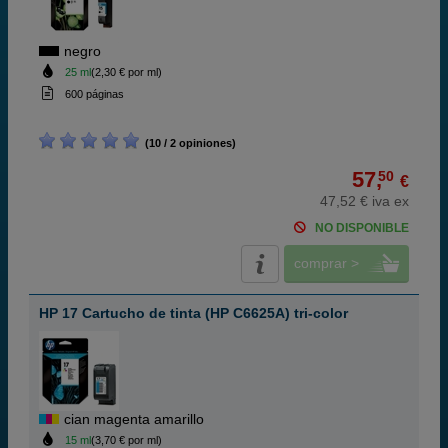
negro
25 ml
(2,30 € por ml)
600 páginas
(10 / 2 opiniones)
57,
50
€
47,52 € iva ex
NO DISPONIBLE
comprar >
HP 17 Cartucho de tinta (HP C6625A) tri-color
cian magenta amarillo
15 ml
(3,70 € por ml)