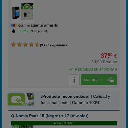
cian magenta amarillo
38 ml
(0,99 € por ml)
(9,4 / 17 opiniones)
37,
50
€
30,99 € iva ex
RECÍBELO EN 24 HORAS
comprar >
¡Producto recomendado!
| Calidad y
funcionamiento | Garantía 100%
Q-Nomic Pack 15 (Negro) + 17 (tri-color)
Ahorra 38,00 €