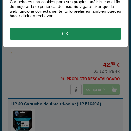
Cartucho.es usa cookies para sus propios análisis con el fin
de mejorar la experiencia del usuario y garantizar que la
web funcione correctamente. Si lo prefieres también puedes
hacer click en
rechazar
.
black
OK
40 ml
(1,06 € por ml)
650 páginas
42,
50
€
35,12 € iva ex
PRODUCTO DESCATALOGADO
comprar >
HP 49 Cartucho de tinta tri-color (HP 51649A)