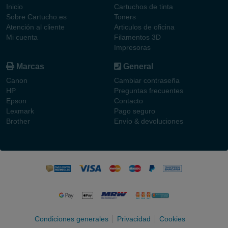
Inicio
Cartuchos de tinta
Sobre Cartucho.es
Toners
Atención al cliente
Articulos de oficina
Mi cuenta
Filamentos 3D
Impresoras
Marcas
General
Canon
Cambiar contraseña
HP
Preguntas frecuentes
Epson
Contacto
Lexmark
Pago seguro
Brother
Envío & devoluciones
Condiciones generales
Privacidad
Cookies