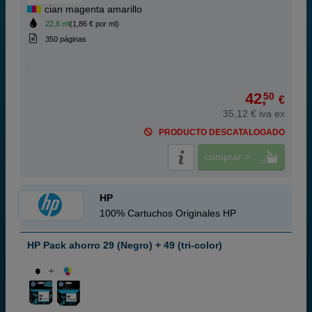
cian magenta amarillo
22,8 ml
(1,86 € por ml)
350 páginas
42,
50
€
35,12 € iva ex
PRODUCTO DESCATALOGADO
comprar >
HP
100% Cartuchos Originales HP
HP Pack ahorro 29 (Negro) + 49 (tri-color)