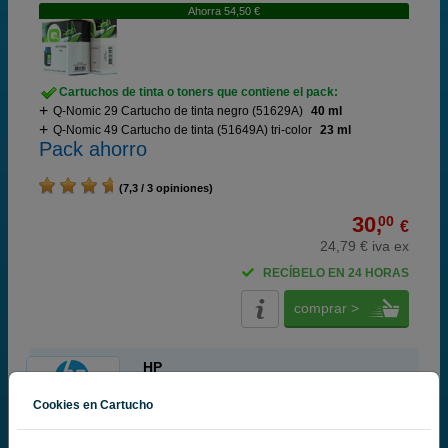
Ahorra 54,50 €
Cartuchos de tinta o toners que contiene el pack:
Q-Nomic 29 Cartucho de tinta negro (51629A)
40 ml
Q-Nomic 49 Cartucho de tinta (51649A) tri-color
23 ml
Pack ahorro
(7,3 / 3 opiniones)
30,
00
€
24,79 € iva ex
RECÍBELO EN 24 HORAS
comprar >
HP
100% Cartuchos Originales HP
Cookies en Cartucho
HP 29 Cartucho de tinta negro (HP 51629A)