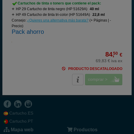
Cartuchos de tinta o toners que contiene el pack:
HP 29 Cartucho de tinta negro (HP 51629A)
40 ml
HP 49 Cartucho de tinta tri-color (HP 51649A)
22,8 ml
Consejo:
¿Quieres una alternativa más barata?
(+ Páginas | -
Precio)
Pack ahorro
84,
50
€
69,83 € iva ex
PRODUCTO DESCATALOGADO
comprar >
Cartucho.ES
Cartucho.PT
Mapa web
Productos