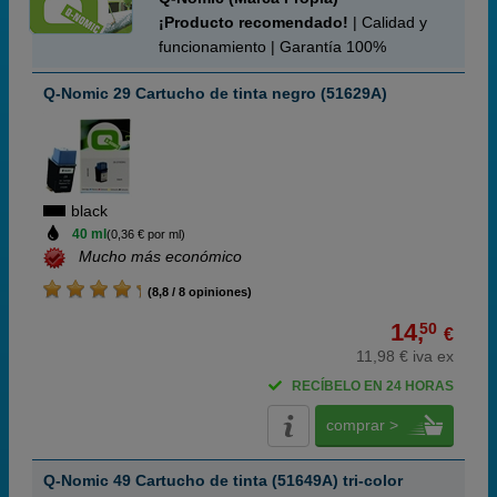
¡Producto recomendado!
| Calidad y
funcionamiento | Garantía 100%
Q-Nomic 29 Cartucho de tinta negro (51629A)
black
40 ml
(0,36 € por ml)
Mucho más económico
(8,8 / 8 opiniones)
14,
50
€
11,98 € iva ex
RECÍBELO EN 24 HORAS
comprar >
Q-Nomic 49 Cartucho de tinta (51649A) tri-color