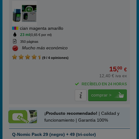
cian magenta amarillo
23 ml
(0,65 € por ml)
350 páginas
Mucho más económico
(9 / 4 opiniones)
15,
00
€
12,40 € iva ex
RECÍBELO EN 24 HORAS
comprar >
¡Producto recomendado!
| Calidad y
funcionamiento | Garantía 100%
Q-Nomic Pack 29 (negro) + 49 (tri-color)