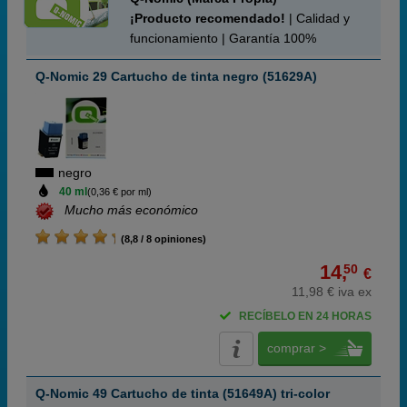
¡Producto recomendado!
| Calidad y
funcionamiento | Garantía 100%
Q-Nomic 29 Cartucho de tinta negro (51629A)
negro
40 ml
(0,36 € por ml)
Mucho más económico
(8,8 / 8 opiniones)
14,
50
€
11,98 € iva ex
RECÍBELO EN 24 HORAS
comprar >
Q-Nomic 49 Cartucho de tinta (51649A) tri-color