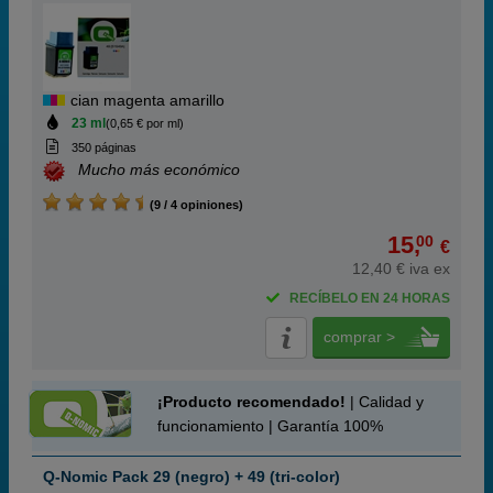
cian magenta amarillo
23 ml
(0,65 € por ml)
350 páginas
Mucho más económico
(9 / 4 opiniones)
15,
00
€
12,40 € iva ex
RECÍBELO EN 24 HORAS
comprar >
¡Producto recomendado!
| Calidad y
funcionamiento | Garantía 100%
Q-Nomic Pack 29 (negro) + 49 (tri-color)