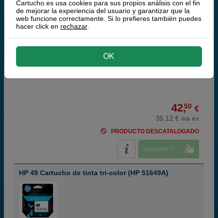
Cartucho.es usa cookies para sus propios análisis con el fin
de mejorar la experiencia del usuario y garantizar que la
web funcione correctamente. Si lo prefieres también puedes
hacer click en
rechazar
.
negro
OK
40 ml
(1,06 € por ml)
650 páginas
42,
50
€
35,12 € iva ex
PRODUCTO DESCATALOGADO
comprar >
HP 49 Cartucho de tinta tri-color (HP 51649A)