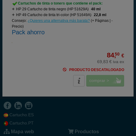
Cartuchos de tinta o toners que contiene el pack:
HP 29 Cartucho de tinta negro (HP 51629A)
40 ml
HP 49 Cartucho de tinta tri-color (HP 51649A)
22,8 ml
Consejo:
¿Quieres una alternativa más barata?
(+ Páginas | -
Precio)
Pack ahorro
84,
50
€
69,83 € iva ex
PRODUCTO DESCATALOGADO
comprar >
Cartucho.ES
Cartucho.PT
Mapa web
Productos