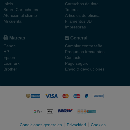
Inicio
Cartuchos de tinta
Sobre Cartucho.es
Toners
Atención al cliente
Articulos de oficina
Mi cuenta
Filamentos 3D
Impresoras
Marcas
General
Canon
Cambiar contraseña
HP
Preguntas frecuentes
Epson
Contacto
Lexmark
Pago seguro
Brother
Envío & devoluciones
Condiciones generales
Privacidad
Cookies