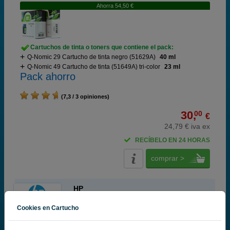
Ahorra 54,50 €
Cartuchos de tinta o toners que contiene el pack:
Q-Nomic 29 Cartucho de tinta negro (51629A)
40 ml
Q-Nomic 49 Cartucho de tinta (51649A) tri-color
23 ml
Pack ahorro
(7,3 / 3 opiniones)
30,
00
€
24,79 € iva ex
RECÍBELO EN 24 HORAS
comprar >
HP
100% Cartuchos Originales HP
Cookies en Cartucho
HP 29 Cartucho de tinta negro (HP 51629A)