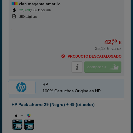
cian magenta amarillo
22,8 ml
(1,86 € por ml)
350 páginas
42,
50
€
35,12 € iva ex
PRODUCTO DESCATALOGADO
comprar >
HP
100% Cartuchos Originales HP
HP Pack ahorro 29 (Negro) + 49 (tri-color)