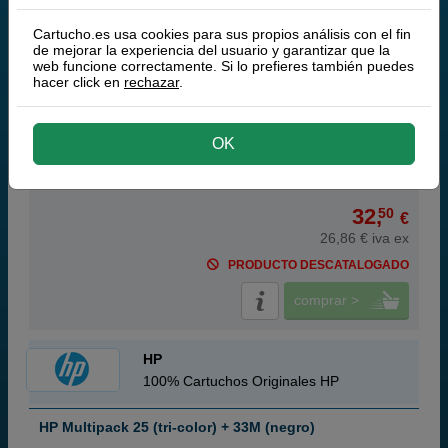
Cartucho.es usa cookies para sus propios análisis con el fin
de mejorar la experiencia del usuario y garantizar que la
web funcione correctamente. Si lo prefieres también puedes
hacer click en
rechazar
.
cian magenta amarillo
19,5 ml
(1,67 € por ml)
640 páginas
OK
32,
50
€
26,86 € iva ex
PRODUCTO DESCATALOGADO
comprar >
HP
100% Cartuchos Originales HP
HP Multipack 25 (tri-color) + 33M (negro)