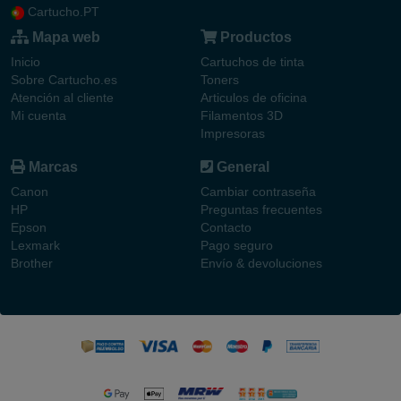
Cartucho.PT
Mapa web
Productos
Inicio
Cartuchos de tinta
Sobre Cartucho.es
Toners
Atención al cliente
Articulos de oficina
Mi cuenta
Filamentos 3D
Impresoras
Marcas
General
Canon
Cambiar contraseña
HP
Preguntas frecuentes
Epson
Contacto
Lexmark
Pago seguro
Brother
Envío & devoluciones