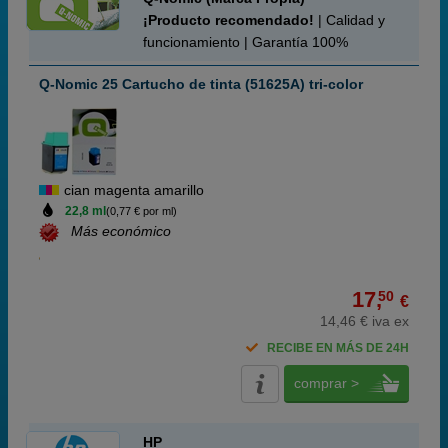
¡Producto recomendado!
| Calidad y
funcionamiento | Garantía 100%
Q-Nomic 25 Cartucho de tinta (51625A) tri-color
cian magenta amarillo
22,8 ml
(0,77 € por ml)
Más económico
17,
50
€
14,46 € iva ex
RECIBE EN MÁS DE 24H
comprar >
HP