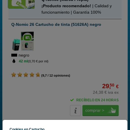
¡Producto recomendado!
| Calidad y
funcionamiento | Garantía 100%
Q-Nomic 26 Cartucho de tinta (51626A) negro
negro
42 ml
(0,70 € por ml)
(9,7 / 12 opiniones)
29,
50
€
24,38 € iva ex
RECÍBELO EN 24 HORAS
comprar >
HP
Cookies en Cartucho