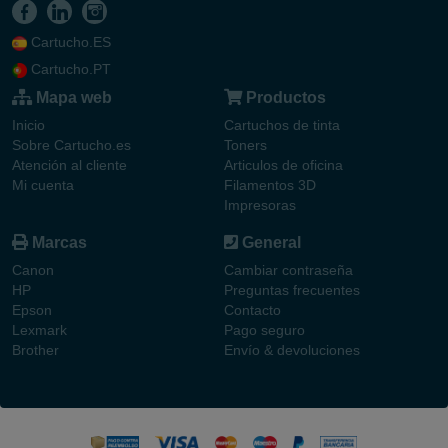
Cartucho.ES
Cartucho.PT
Mapa web
Productos
Inicio
Cartuchos de tinta
Sobre Cartucho.es
Toners
Atención al cliente
Articulos de oficina
Mi cuenta
Filamentos 3D
Impresoras
Marcas
General
Canon
Cambiar contraseña
HP
Preguntas frecuentes
Epson
Contacto
Lexmark
Pago seguro
Brother
Envío & devoluciones