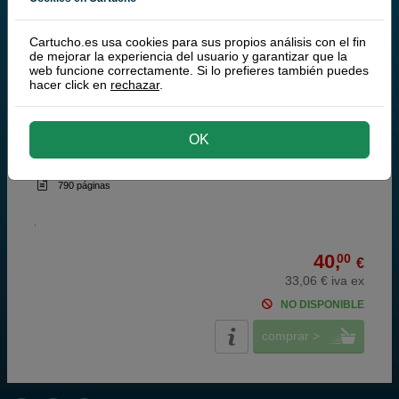
100% Cartuchos Originales HP
Cartucho.es usa cookies para sus propios análisis con el fin
HP 26 Cartucho de tinta negro (HP 51626A)
de mejorar la experiencia del usuario y garantizar que la
web funcione correctamente. Si lo prefieres también puedes
hacer click en
rechazar
.
OK
negro
40 ml
(1,00 € por ml)
790 páginas
40,
00
€
33,06 € iva ex
NO DISPONIBLE
comprar >