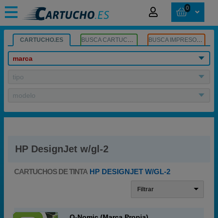
0
CARTUCHO.ES
BUSCA CARTUCHOS
BUSCA IMPRESORA
marca
tipo
modelo
HP DesignJet w/gl-2
CARTUCHOS DE TINTA
HP DESIGNJET W/GL-2
Filtrar
Q-Nomic (Marca Propia)