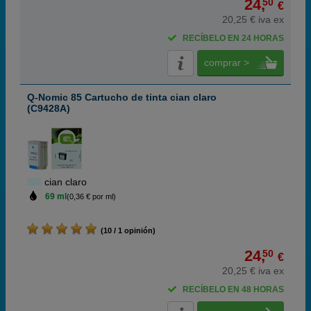
24,
50
€
20,25 € iva ex
RECÍBELO EN 24 HORAS
comprar >
Q-Nomic 85 Cartucho de tinta cian claro
(C9428A)
cian claro
69 ml
(0,36 € por ml)
(10 / 1 opinión)
24,
50
€
20,25 € iva ex
RECÍBELO EN 48 HORAS