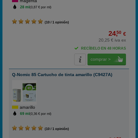
magenta
28 ml
(0,87 € por ml)
(10 / 1 opinión)
24,
50
€
20,25 € iva ex
RECÍBELO EN 48 HORAS
comprar >
Q-Nomic 85 Cartucho de tinta amarillo (C9427A)
amarillo
69 ml
(0,36 € por ml)
(10 / 1 opinión)