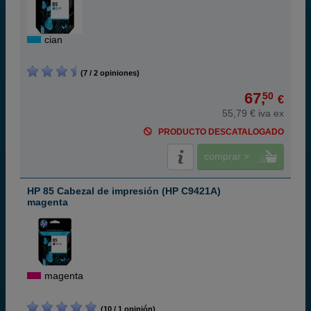
cian
(7 / 2 opiniones)
67,
50
€
55,79 € iva ex
PRODUCTO DESCATALOGADO
comprar >
HP 85 Cabezal de impresión (HP C9421A)
magenta
magenta
(10 / 1 opinión)