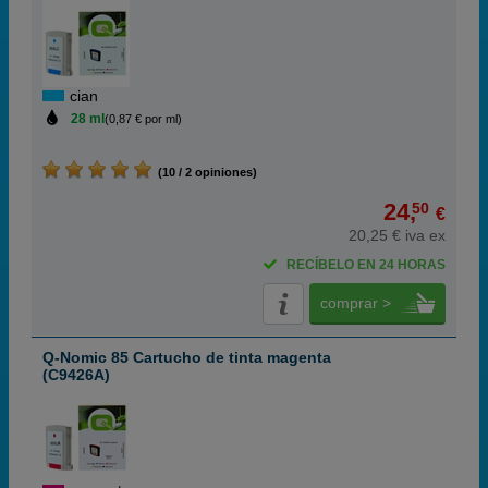
cian
28 ml
(0,87 € por ml)
(10 / 2 opiniones)
24,
50
€
20,25 € iva ex
RECÍBELO EN 24 HORAS
comprar >
Q-Nomic 85 Cartucho de tinta magenta
(C9426A)