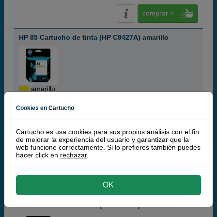
comprar >
HP 85 Cartucho de tinta (HP C9427A) amarillo
amarillo
69 ml
(0,70 € por ml)
Cookies en Cartucho
(10 / 1 opinión)
Cartucho.es usa cookies para sus propios análisis con el fin
48,
50
de mejorar la experiencia del usuario y garantizar que la
€
web funcione correctamente. Si lo prefieres también puedes
40,08 € iva ex
hacer click en
rechazar
.
PRODUCTO DESCATALOGADO
comprar >
OK
HP 85 Cartucho de tinta (HP C9428A) cian claro