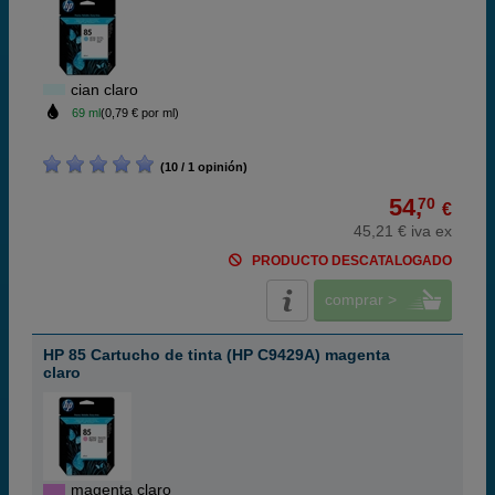
cian claro
69 ml
(0,79 € por ml)
(10 / 1 opinión)
54,
70
€
45,21 € iva ex
PRODUCTO DESCATALOGADO
comprar >
HP 85 Cartucho de tinta (HP C9429A) magenta
claro
magenta claro