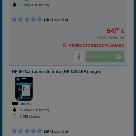
69 ml
(0,79 € por ml)
(10 / 1 opinión)
54,
70
€
45,21 € iva ex
PRODUCTO DESCATALOGADO
comprar >
HP 84 Cartucho de tinta (HP C5016A) negro
negro
69 ml
(0,65 € por ml)
1.450 páginas
(10 / 1 opinión)