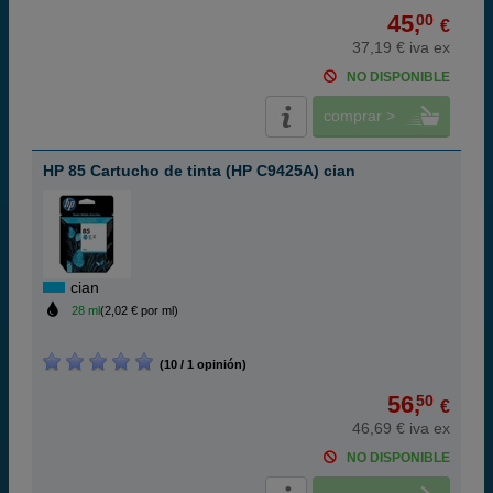
45,
00
€
37,19 € iva ex
NO DISPONIBLE
comprar >
HP 85 Cartucho de tinta (HP C9425A) cian
cian
28 ml
(2,02 € por ml)
(10 / 1 opinión)
56,
50
€
46,69 € iva ex
NO DISPONIBLE