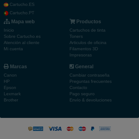
Cartucho.ES
Cartucho.PT
Mapa web
Productos
Inicio
Cartuchos de tinta
Sobre Cartucho.es
Toners
Atención al cliente
Articulos de oficina
Mi cuenta
Filamentos 3D
Impresoras
Marcas
General
Canon
Cambiar contraseña
HP
Preguntas frecuentes
Epson
Contacto
Lexmark
Pago seguro
Brother
Envío & devoluciones