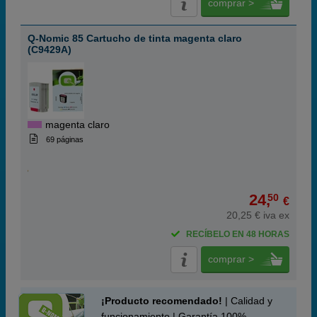
comprar >
Q-Nomic 85 Cartucho de tinta magenta claro
(C9429A)
magenta claro
69 páginas
24,
50
€
20,25 € iva ex
RECÍBELO EN 48 HORAS
comprar >
¡Producto recomendado!
| Calidad y
funcionamiento | Garantía 100%