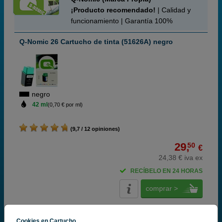
¡Producto recomendado!
| Calidad y
funcionamiento | Garantía 100%
Q-Nomic 26 Cartucho de tinta (51626A) negro
negro
42 ml
(0,70 € por ml)
(9,7 / 12 opiniones)
29,
50
€
24,38 € iva ex
RECÍBELO EN 24 HORAS
comprar >
HP
Cookies en Cartucho