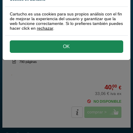
100% Cartuchos Originales HP
Cartucho.es usa cookies para sus propios análisis con el fin
HP 26 Cartucho de tinta negro (HP 51626A)
de mejorar la experiencia del usuario y garantizar que la
web funcione correctamente. Si lo prefieres también puedes
hacer click en
rechazar
.
OK
negro
40 ml
(1,00 € por ml)
790 páginas
40,
00
€
33,06 € iva ex
NO DISPONIBLE
comprar >