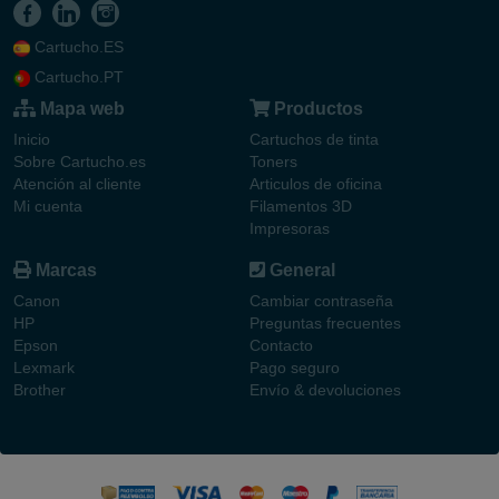
Cartucho.ES
Cartucho.PT
Mapa web
Productos
Inicio
Cartuchos de tinta
Sobre Cartucho.es
Toners
Atención al cliente
Articulos de oficina
Mi cuenta
Filamentos 3D
Impresoras
Marcas
General
Canon
Cambiar contraseña
HP
Preguntas frecuentes
Epson
Contacto
Lexmark
Pago seguro
Brother
Envío & devoluciones