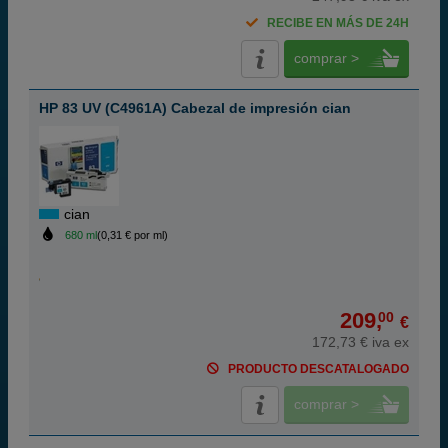
RECIBE EN MÁS DE 24H
comprar >
HP 83 UV (C4961A) Cabezal de impresión cian
cian
680 ml
(0,31 € por ml)
209,
00
€
172,73 € iva ex
PRODUCTO DESCATALOGADO
comprar >