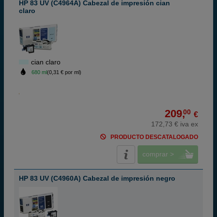
HP 83 UV (C4964A) Cabezal de impresión cian
claro
cian claro
680 ml
(0,31 € por ml)
209,
00
€
172,73 € iva ex
PRODUCTO DESCATALOGADO
comprar >
HP 83 UV (C4960A) Cabezal de impresión negro