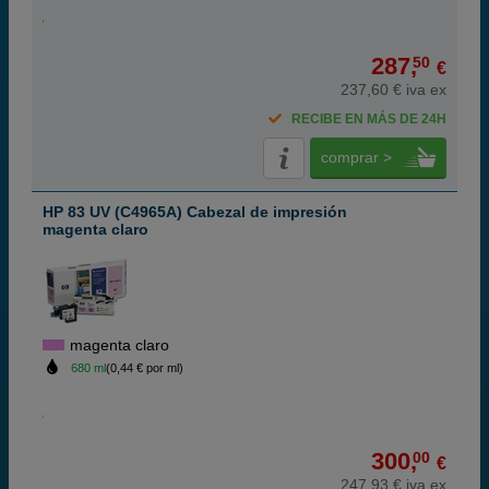
287,
50
€
237,60 € iva ex
RECIBE EN MÁS DE 24H
comprar >
HP 83 UV (C4965A) Cabezal de impresión
magenta claro
magenta claro
680 ml
(0,44 € por ml)
300,
00
€
247,93 € iva ex