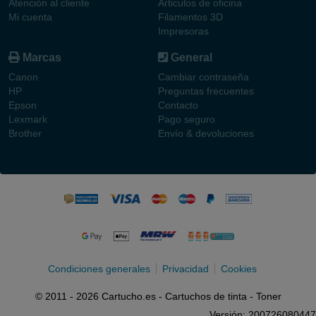
Atención al cliente
Articulos de oficina
Mi cuenta
Filamentos 3D
Impresoras
Marcas
General
Canon
Cambiar contraseña
HP
Preguntas frecuentes
Epson
Contacto
Lexmark
Pago seguro
Brother
Envío & devoluciones
Condiciones generales
Privacidad
Cookies
© 2011 - 2026 Cartucho.es - Cartuchos de tinta - Toner
Versión: 200726080447