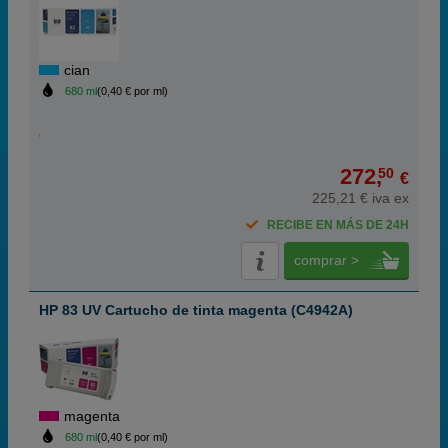
cian
680 ml
(0,40 € por ml)
272,
50
€
225,21 € iva ex
RECIBE EN MÁS DE 24H
comprar >
HP 83 UV Cartucho de tinta magenta (C4942A)
magenta
680 ml
(0,40 € por ml)