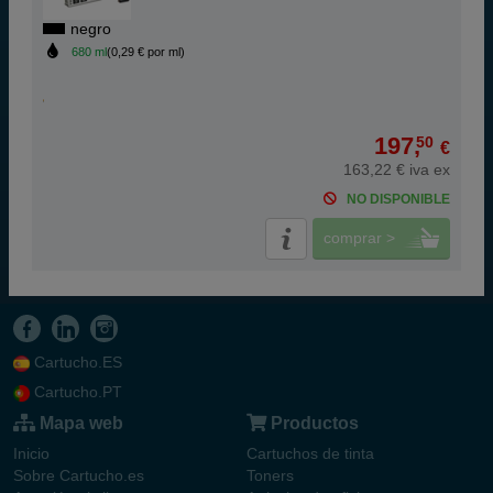
negro
680 ml
(0,29 € por ml)
197,
50
€
163,22 € iva ex
NO DISPONIBLE
comprar >
Cartucho.ES
Cartucho.PT
Mapa web
Productos
Inicio
Cartuchos de tinta
Sobre Cartucho.es
Toners