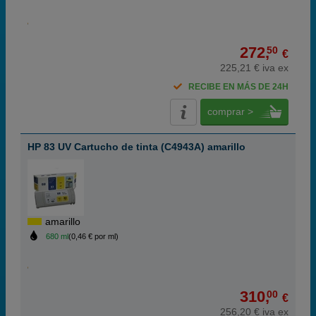
272,
50
€
225,21 € iva ex
RECIBE EN MÁS DE 24H
comprar >
HP 83 UV Cartucho de tinta (C4943A) amarillo
amarillo
680 ml
(0,46 € por ml)
310,
00
€
256,20 € iva ex