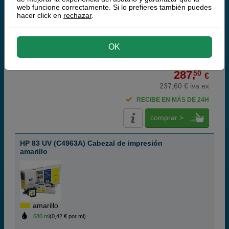
web funcione correctamente. Si lo prefieres también puedes
hacer click en
rechazar
.
magenta
680 ml
(0,42 € por ml)
OK
287,
50
€
237,60 € iva ex
RECIBE EN MÁS DE 24H
comprar >
HP 83 UV (C4963A) Cabezal de impresión
amarillo
amarillo
680 ml
(0,42 € por ml)