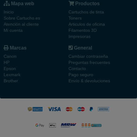
Mapa web
Productos
Inicio
Cartuchos de tinta
Sobre Cartucho.es
Toners
Atención al cliente
Articulos de oficina
Mi cuenta
Filamentos 3D
Impresoras
Marcas
General
Canon
Cambiar contraseña
HP
Preguntas frecuentes
Epson
Contacto
Lexmark
Pago seguro
Brother
Envío & devoluciones