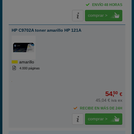
ENVÍO 48 HORAS
comprar >
HP C9702A toner amarillo HP 121A
amarillo
4.000 páginas
54,
50
€
45,04 € iva ex
RECIBE EN MÁS DE 24H
comprar >