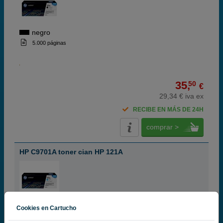
negro
5.000 páginas
35,
50
€
29,34 € iva ex
RECIBE EN MÁS DE 24H
comprar >
HP C9701A toner cian HP 121A
cian
Cookies en Cartucho
4.000 páginas