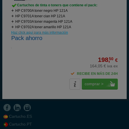
Cartuchos de tinta o toners que contiene el pack:
HP C9700A toner negro HP 121A
HP C9701A toner cian HP 121A
HP C9703A toner magenta HP 121A
HP C9702A toner amarillo HP 121A
Haz click aquí para más información
Pack ahorro
198,
50
€
164,05 € iva ex
RECIBE EN MÁS DE 24H
comprar >
Cartucho.ES
Cartucho.PT