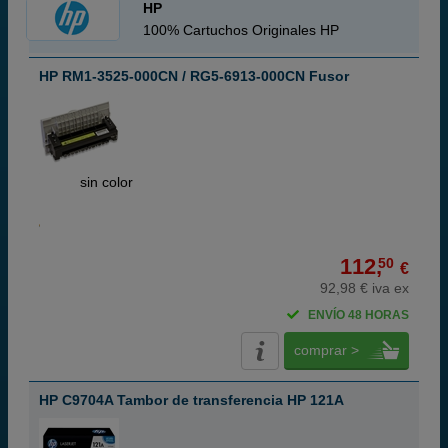
HP
100% Cartuchos Originales HP
HP RM1-3525-000CN / RG5-6913-000CN Fusor
ABC
sin color
112,
50
€
92,98 € iva ex
ENVÍO 48 HORAS
comprar >
HP C9704A Tambor de transferencia HP 121A