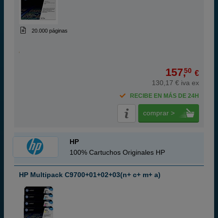
20.000 páginas
157,
50
€
130,17 € iva ex
RECIBE EN MÁS DE 24H
comprar >
HP
100% Cartuchos Originales HP
HP Multipack C9700+01+02+03(n+ c+ m+ a)