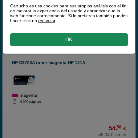
Cartucho.es usa cookies para sus propios análisis con el fin
de mejorar la experiencia del usuario y garantizar que la
web funcione correctamente. Si lo prefieres también puedes
54,
50
hacer click en
rechazar
.
€
45,04 € iva ex
RECIBE EN MÁS DE 24H
OK
comprar >
HP C9703A toner magenta HP 121A
magenta
4.000 páginas
54,
50
€
45,04 € iva ex