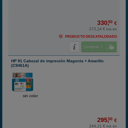
330,
50
€
273,14 € iva ex
PRODUCTO DESCATALOGADO
comprar >
HP 91 Cabezal de impresión Magenta + Amarillo
(C9461A)
ABC
sin color
295,
50
€
244,21 € iva ex