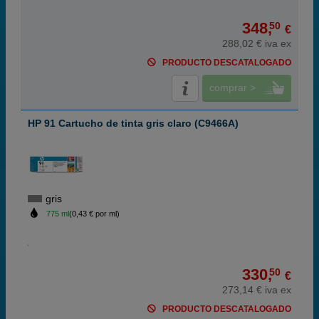
348,
50
€
288,02 € iva ex
PRODUCTO DESCATALOGADO
comprar >
HP 91 Cartucho de tinta gris claro (C9466A)
gris
775 ml
(0,43 € por ml)
330,
50
€
273,14 € iva ex
PRODUCTO DESCATALOGADO