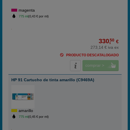
magenta
775 ml
(0,43 € por ml)
330,
50
€
273,14 € iva ex
PRODUCTO DESCATALOGADO
comprar >
HP 91 Cartucho de tinta amarillo (C9469A)
amarillo
775 ml
(0,45 € por ml)