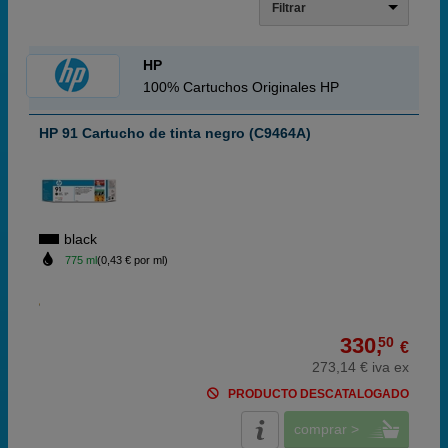
Filtrar
HP
100% Cartuchos Originales HP
HP 91 Cartucho de tinta negro (C9464A)
black
775 ml
(0,43 € por ml)
330,
50
€
273,14 € iva ex
PRODUCTO DESCATALOGADO
comprar >