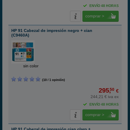
ENVÍO 48 HORAS
comprar >
HP 91 Cabezal de impresión negro + cian
(C9460A)
ABC
sin color
(10 / 1 opinión)
295,
50
€
244,21 € iva ex
ENVÍO 48 HORAS
comprar >
HP 91 Cabezal de impresión cian claro +