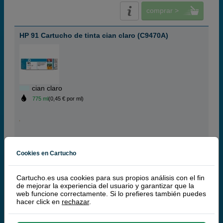
comprar >
HP 91 Cartucho de tinta cian claro (C9470A)
cian claro
775 ml
(0,45 € por ml)
348,
50
€
288,02 € iva ex
Cookies en Cartucho
PRODUCTO DESCATALOGADO
Cartucho.es usa cookies para sus propios análisis con el fin
comprar >
de mejorar la experiencia del usuario y garantizar que la
web funcione correctamente. Si lo prefieres también puedes
hacer click en
rechazar
.
HP 91 Cartucho de tinta magenta claro (C9471A)