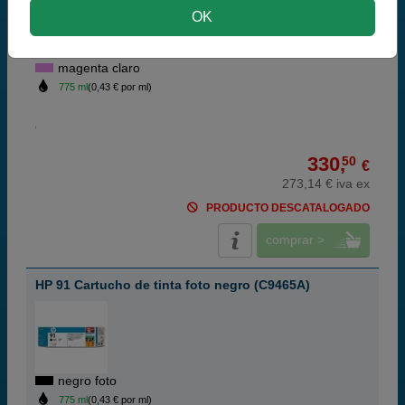
OK
magenta claro
775 ml
(0,43 € por ml)
330,
50
€
273,14 € iva ex
PRODUCTO DESCATALOGADO
comprar >
HP 91 Cartucho de tinta foto negro (C9465A)
negro foto
775 ml
(0,43 € por ml)