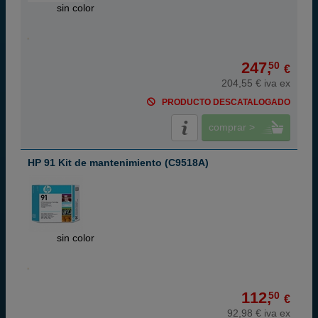
ABC
sin color
247,
50
€
204,55 € iva ex
PRODUCTO DESCATALOGADO
comprar >
HP 91 Kit de mantenimiento (C9518A)
ABC
sin color
112,
50
€
92,98 € iva ex