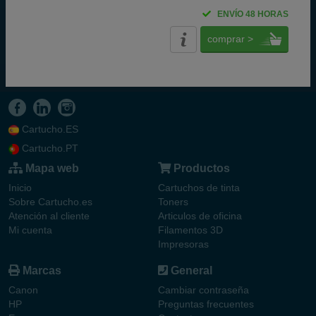
ENVÍO 48 HORAS
comprar >
Cartucho.ES
Cartucho.PT
Mapa web
Productos
Inicio
Cartuchos de tinta
Sobre Cartucho.es
Toners
Atención al cliente
Articulos de oficina
Mi cuenta
Filamentos 3D
Impresoras
Marcas
General
Canon
Cambiar contraseña
HP
Preguntas frecuentes