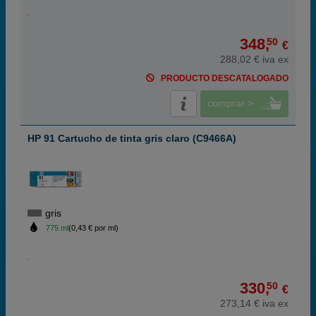
348,
50
€
288,02 € iva ex
PRODUCTO DESCATALOGADO
comprar >
HP 91 Cartucho de tinta gris claro (C9466A)
gris
775 ml
(0,43 € por ml)
330,
50
€
273,14 € iva ex