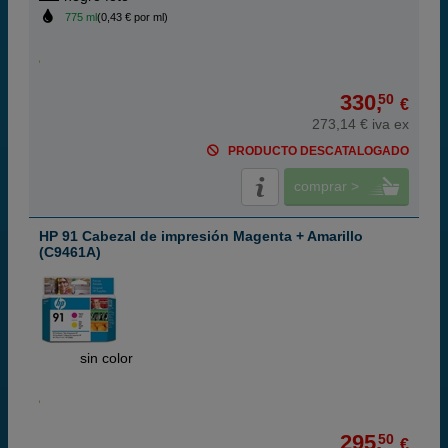
775 ml
(0,43 € por ml)
330,
50
€
273,14 € iva ex
PRODUCTO DESCATALOGADO
comprar >
HP 91 Cabezal de impresión Magenta + Amarillo
(C9461A)
ABC
sin color
295,
50
€