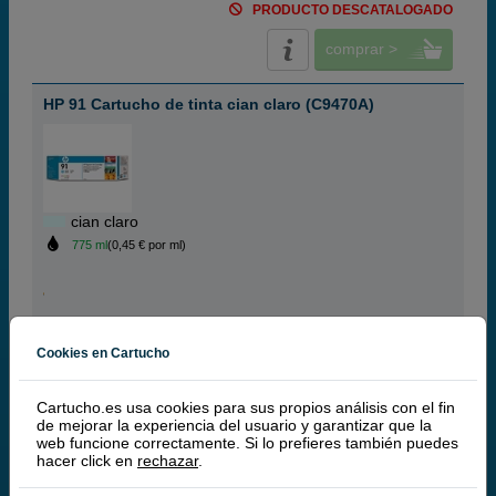
PRODUCTO DESCATALOGADO
comprar >
HP 91 Cartucho de tinta cian claro (C9470A)
cian claro
775 ml
(0,45 € por ml)
348,
50
€
Cookies en Cartucho
288,02 € iva ex
PRODUCTO DESCATALOGADO
Cartucho.es usa cookies para sus propios análisis con el fin
de mejorar la experiencia del usuario y garantizar que la
comprar >
web funcione correctamente. Si lo prefieres también puedes
hacer click en
rechazar
.
HP 91 Cartucho de tinta magenta claro (C9471A)