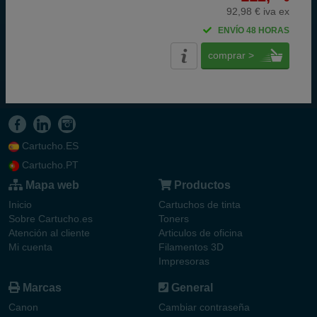
92,98 € iva ex
ENVÍO 48 HORAS
comprar >
Cartucho.ES
Cartucho.PT
Mapa web
Productos
Inicio
Cartuchos de tinta
Sobre Cartucho.es
Toners
Atención al cliente
Articulos de oficina
Mi cuenta
Filamentos 3D
Impresoras
Marcas
General
Canon
Cambiar contraseña