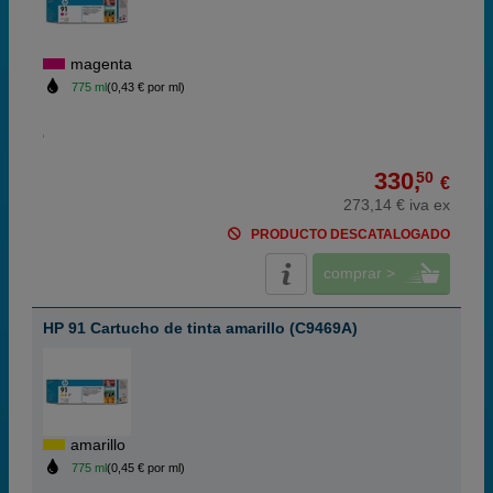
magenta
775 ml
(0,43 € por ml)
330,
50
€
273,14 € iva ex
PRODUCTO DESCATALOGADO
comprar >
HP 91 Cartucho de tinta amarillo (C9469A)
amarillo
775 ml
(0,45 € por ml)