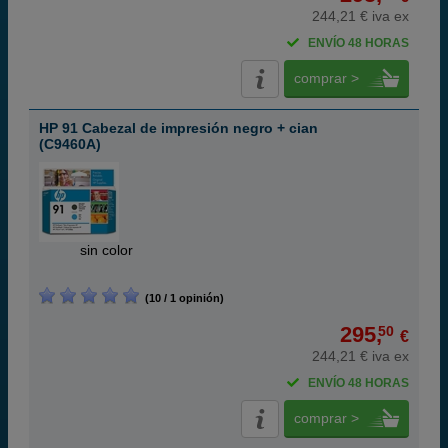
244,21 € iva ex
ENVÍO 48 HORAS
comprar >
HP 91 Cabezal de impresión negro + cian
(C9460A)
ABC
sin color
(10 / 1 opinión)
295,
50
€
244,21 € iva ex
ENVÍO 48 HORAS
comprar >