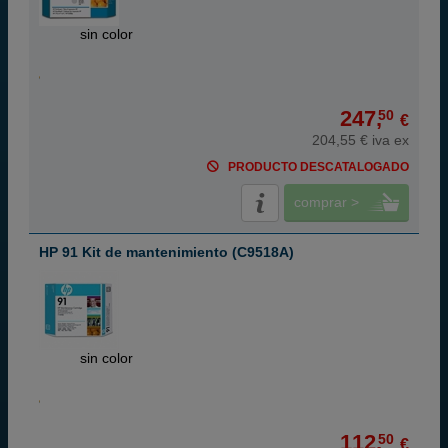
ABC
sin color
247,
50
€
204,55 € iva ex
PRODUCTO DESCATALOGADO
comprar >
HP 91 Kit de mantenimiento (C9518A)
ABC
sin color
112,
50
€