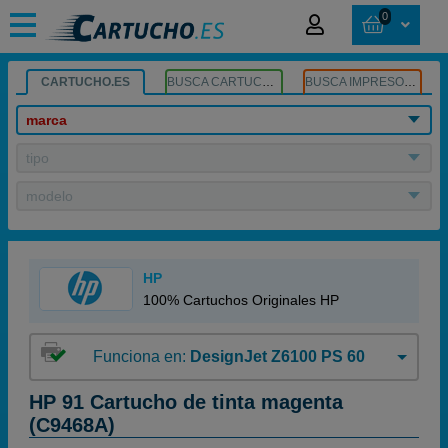
0
CARTUCHO.ES
BUSCA CARTUCHOS
BUSCA IMPRESORA
marca
tipo
modelo
HP
100% Cartuchos Originales HP
Funciona en:
DesignJet Z6100 PS 60
HP 91 Cartucho de tinta magenta
(C9468A)