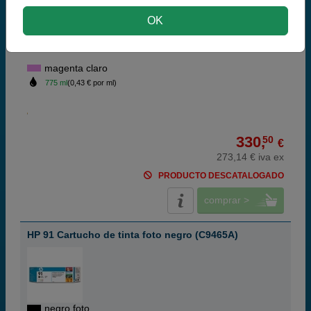
OK
magenta claro
775 ml
(0,43 € por ml)
330,
50
€
273,14 € iva ex
PRODUCTO DESCATALOGADO
comprar >
HP 91 Cartucho de tinta foto negro (C9465A)
negro foto