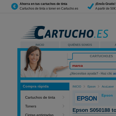
Ahorra en tus cartuchos de tinta
¡Envío Gratis!
Cartuchos de tinta o toner en Cartucho.es
A partir de 50
INICIO
QUIÉNES SOMOS
CARTUCHO.ES
marca
¿Necesitas ayuda? - Haz clic
a
Compra rápida
INICIO
Epson
AcuLaser
Epson
Cartuchos de tinta
Toners
Epson S050188 t
Cintas entintadas