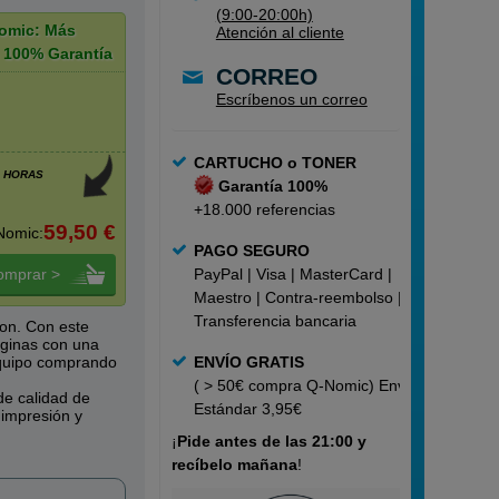
(9:00-20:00h)
omic: Más
Atención al cliente
 100% Garantía
CORREO
Escríbenos un correo
CARTUCHO o TONER
8 HORAS
Garantía 100%
+18.000 referencias
59,50 €
Nomic:
PAGO SEGURO
omprar >
PayPal | Visa | MasterCard |
Maestro | Contra-reembolso |
Transferencia bancaria
on. Con este
ginas con una
equipo comprando
ENVÍO GRATIS
( > 50€ compra Q-Nomic) Envío
e calidad de
Estándar 3,95€
 impresión y
¡
Pide
antes de las 21:00 y
recíbelo mañana
!