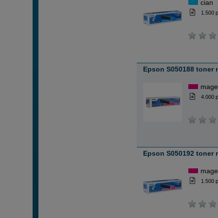
cian
1.500 
Epson S050188 toner 
mage
4.000 
Epson S050192 toner
mage
1.500 