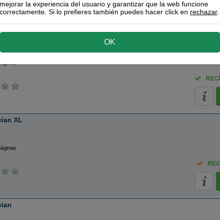
mejorar la experiencia del usuario y garantizar que la web funcione
correctamente. Si lo prefieres también puedes hacer click en
rechazar
.
inal
negro
OK
páginas
RECÍ
cian XL
páginas
REC
cian