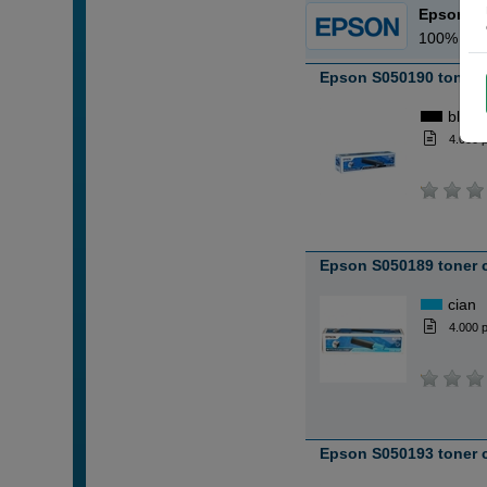
Epson
100% Orig
Epson S050190 toner 
black
4.000 
Epson S050189 toner 
cian
4.000 
Epson S050193 toner 