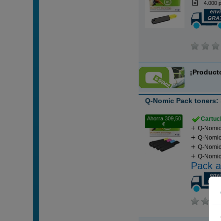
4.000 
¡Product
Q-Nomic Pack toners: 
Ahorra 309,50
Cartuch
€
Q-Nomic
Q-Nomic
Q-Nomic
Q-Nomic
Pack a