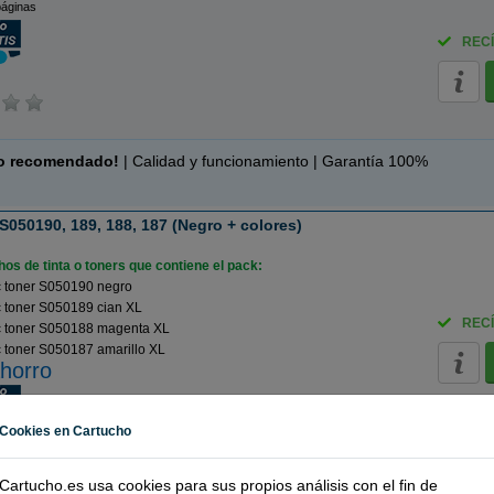
páginas
RECÍ
o recomendado!
| Calidad y funcionamiento | Garantía 100%
S050190, 189, 188, 187 (Negro + colores)
os de tinta o toners que contiene el pack:
 toner S050190 negro
 toner S050189 cian XL
RECÍ
 toner S050188 magenta XL
 toner S050187 amarillo XL
horro
Cookies en Cartucho
Cartucho.es usa cookies para sus propios análisis con el fin de