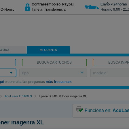
Contrareembolso, Paypal,
Envío < 24horas
€ Q-Nomic
Tarjeta, Transferencia
Horario 9:00 - 21:
AYUDA
MI CUENTA
BUSCA CARTUCHOS
BUSCA IMP
tipo
modelo
quí
o consulta las preguntas
más frecuentes
AcuLaser C 1100 N
Epson S050188 toner magenta XL
Funciona en:
AcuLas
oner magenta XL