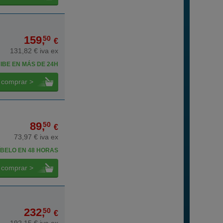
159,
50
€
131,82 € iva ex
IBE EN MÁS DE 24H
comprar >
89,
50
€
73,97 € iva ex
BELO EN 48 HORAS
comprar >
232,
50
€