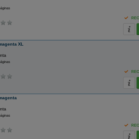
páginas
REC
magenta XL
nta
páginas
REC
 magenta
nta
páginas
REC