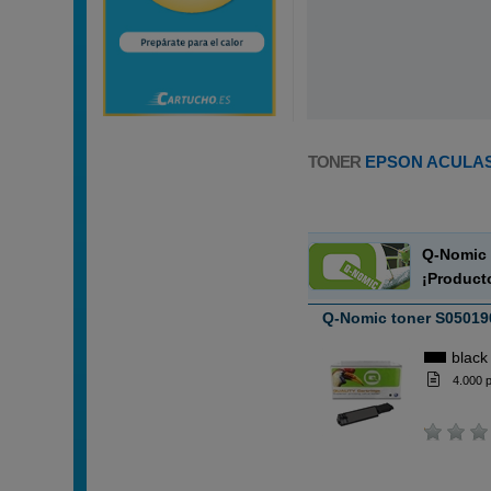
TONER
EPSON ACULASE
Q-Nomic 
¡Product
Q-Nomic toner S05019
black
4.000 