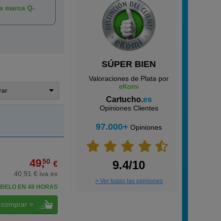
la marca Q-
SÚPER BIEN
Valoraciones de Plata por
eKomi
trar
Cartucho.
es
Opiniones Clientes
97.000+
Opiniones
49,
50
9.4/10
€
40,91 € iva ex
> Ver todas las opiniones
BELO EN 48 HORAS
comprar >