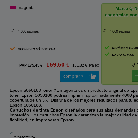
magenta
Marca Q-N
económico con
4.000 páginas
4.000 páginas
RECÍBELO EN 4
RECIBE EN MÁS DE 24H
ENVIO GRATIS
159,50 €
Q-
PVP
175,45 €
131,82 € iva ex
c
comprar >
Epson S050188 toner XL magenta es un producto original de Eps
toner Epson S050188 podrás imprimir aproximadamente 4000 pá
cobertura de un 5%. Disfruta de los mejores resultados para tu 
Epson S050188.
Cartuchos de tinta Epson
diseñados para sus altas demandas d
impresión. Los cartuchos Epson le garantizan la mejor calidad de
fiabilidad, en
impresoras Epson
.