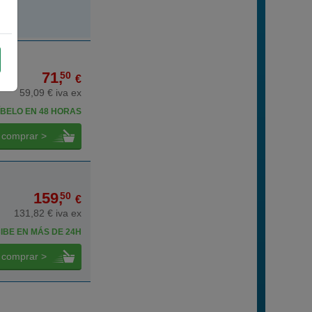
71,
50
€
59,09 € iva ex
BELO EN 48 HORAS
comprar >
159,
50
€
131,82 € iva ex
IBE EN MÁS DE 24H
comprar >