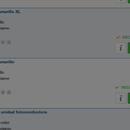
marillo XL
llo
páginas
REC
marillo
llo
páginas
RECÍ
- unidad fotoconductora
 color
 páginas