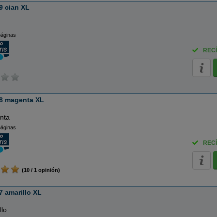
9 cian XL
páginas
RECÍ
8 magenta XL
nta
páginas
RECÍ
(10 / 1 opinión)
 amarillo XL
llo