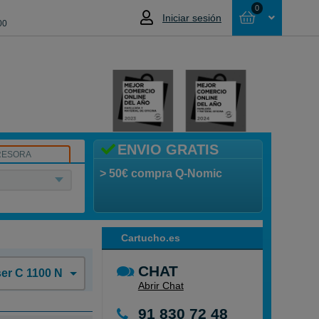
0
Iniciar sesión
00
Cesta
NO HAS SELECCIONADO NINGÚN
PRODUCTO
ENVIO GRATIS
RESORA
> 50€ compra Q-Nomic
Cartucho.es
CHAT
er C 1100 N
Abrir Chat
91 830 72 48