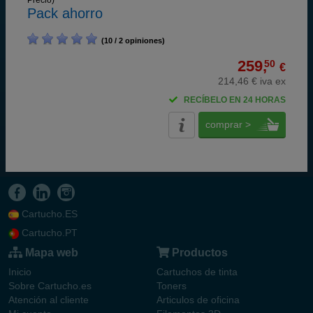
Precio)
Pack ahorro
(10 / 2 opiniones)
259,
50
€
214,46 € iva ex
RECÍBELO EN 24 HORAS
comprar >
Cartucho.ES
Cartucho.PT
Mapa web
Productos
Inicio
Cartuchos de tinta
Sobre Cartucho.es
Toners
Atención al cliente
Articulos de oficina