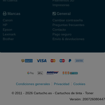
Mi cuenta
Filamentos 3D
Impresoras
Marcas
General
Canon
Cambiar contraseña
HP
Preguntas frecuentes
Epson
Contacto
Lexmark
Pago seguro
Brother
Envío & devoluciones
Condiciones generales
Privacidad
Cookies
© 2011 - 2026 Cartucho.es - Cartuchos de tinta - Toner
Versión: 200726080447