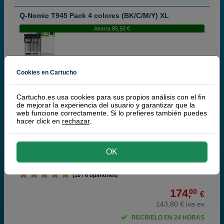
Q-Nomic T945 Pack 4 colores (BK/C/M/Y) XL
Ahorra 85,50 €
Cartuchos de tinta o toners que contiene el pack:
Cookies en Cartucho
Q-Nomic T9451 cartucho de tinta negro XL
90 ml
Q-Nomic T9452 cartucho de tinta cian XL
66 ml
Cartucho.es usa cookies para sus propios análisis con el fin
Q-Nomic T9453 cartucho de tinta magenta XL
66 ml
de mejorar la experiencia del usuario y garantizar que la
Q-Nomic T9454 cartucho de tinta amarillo XL
66 ml
web funcione correctamente. Si lo prefieres también puedes
Pack ahorro
hacer click en
rechazar
.
OK
"¡Más cantidad, más ahorro!"
(10 / 6 opiniones)
174,
00
€
143,80 € iva ex
RECÍBELO EN 24 HORAS