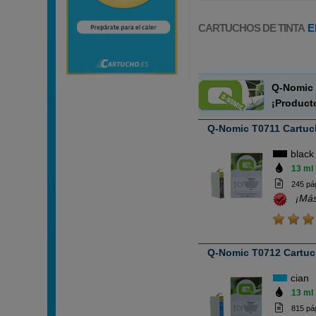
CARTUCHOS DE TINTA
E
Q-Nomic 
¡Product
Q-Nomic T0711 Cartuch
black
13 ml
245 pá
¡Más
Q-Nomic T0712 Cartuch
cian
13 ml
815 pá