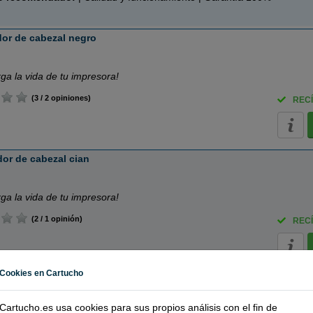
or de cabezal negro
rga la vida de tu impresora!
(3 / 2 opiniones)
RECÍ
or de cabezal cian
rga la vida de tu impresora!
(2 / 1 opinión)
RECÍ
Cookies en Cartucho
dor de cabezal magenta
nta
Cartucho.es usa cookies para sus propios análisis con el fin de