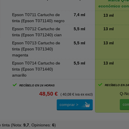
Marca Q-N
económico con
Epson T0711 Cartucho de
7,4 ml
13 ml
tinta (Epson T071140) negro
Epson T0712 Cartucho de
5,5 ml
13 ml
tinta (Epson T071240) cian
Epson T0713 Cartucho de
5,5 ml
13 ml
tinta (Epson T071340)
magenta
Epson T0714 Cartucho de
5,5 ml
13 ml
tinta (Epson T071440)
amarillo
RECÍBELO EN 2
RECÍBELO EN 24 HORAS
48,50 €
Q-No
( 40,08 € iva ex excl)
com
comprar >
tinta (
Nota:
9,7
, Opiniones:
6
)