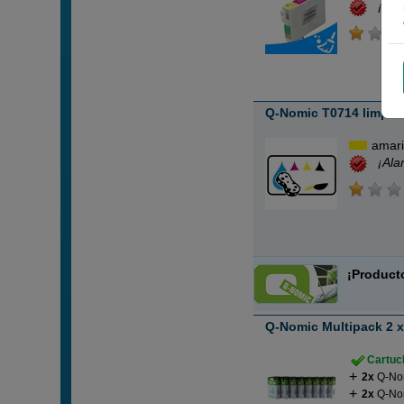
¡Ala
Q-Nomic T0714 limpiad
amari
¡Ala
¡Product
Q-Nomic Multipack 2 
Cartuch
2x
Q-Nom
2x
Q-Nom