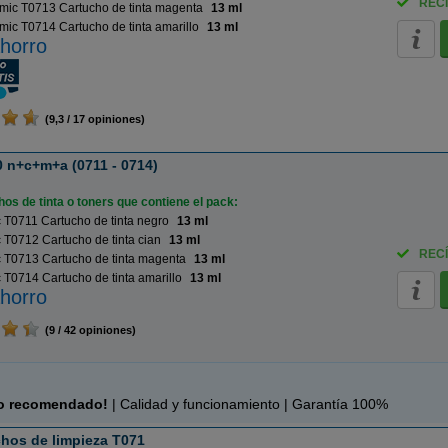
RECÍ
mic T0713 Cartucho de tinta magenta
13 ml
ic T0714 Cartucho de tinta amarillo
13 ml
horro
(9,3 / 17 opiniones)
 n+c+m+a (0711 - 0714)
os de tinta o toners que contiene el pack:
T0711 Cartucho de tinta negro
13 ml
T0712 Cartucho de tinta cian
13 ml
RECÍ
 T0713 Cartucho de tinta magenta
13 ml
T0714 Cartucho de tinta amarillo
13 ml
horro
(9 / 42 opiniones)
c
o recomendado!
| Calidad y funcionamiento | Garantía 100%
hos de limpieza T071