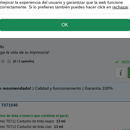
rga la vida de tu impresora!
mejorar la experiencia del usuario y garantizar que la web funcione
correctamente. Si lo prefieres también puedes hacer click en
rechazar
.
(2 / 1 opinión)
RECÍ
OK
or de cabezal amarillo
llo
rga la vida de tu impresora!
(2 / 1 opinión)
RECÍ
o recomendado!
| Calidad y funcionamiento | Garantía 100%
x T071540
os de tinta o toners que contiene el pack:
ic T0711 Cartucho de tinta negro
13 ml
ic T0712 Cartucho de tinta cian
13 ml