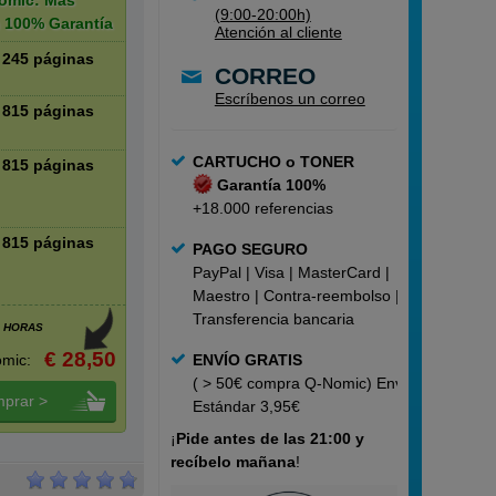
omic: Más
(9:00-20:00h)
 100% Garantía
Atención al cliente
245 páginas
CORREO
Escríbenos un correo
815 páginas
CARTUCHO o TONER
815 páginas
Garantía 100%
+18.000 referencias
815 páginas
PAGO SEGURO
PayPal | Visa | MasterCard |
Maestro | Contra-reembolso |
Transferencia bancaria
4 HORAS
€ 28,50
mic:
ENVÍO GRATIS
( > 50€ compra Q-Nomic) Envío
prar >
Estándar 3,95€
¡
Pide
antes de las 21:00 y
recíbelo mañana
!