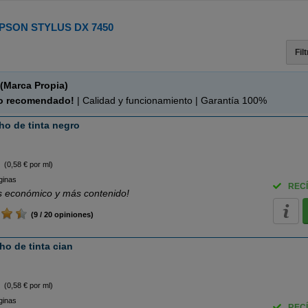
PSON STYLUS DX 7450
Fil
(Marca Propia)
o recomendado!
| Calidad y funcionamiento | Garantía 100%
o de tinta negro
(0,58 € por ml)
ginas
RECÍ
 económico y más contenido!
(9 / 20 opiniones)
o de tinta cian
(0,58 € por ml)
ginas
RECÍ