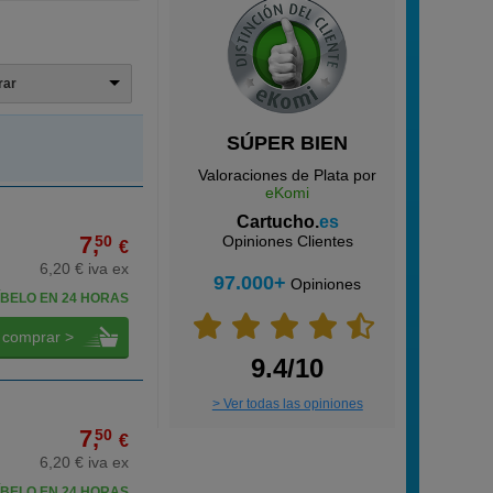
trar
SÚPER BIEN
Valoraciones de Plata por
eKomi
Cartucho.
es
7,
50
Opiniones Clientes
€
6,20 € iva ex
97.000+
Opiniones
BELO EN 24 HORAS
comprar >
9.4/10
> Ver todas las opiniones
7,
50
€
6,20 € iva ex
BELO EN 24 HORAS