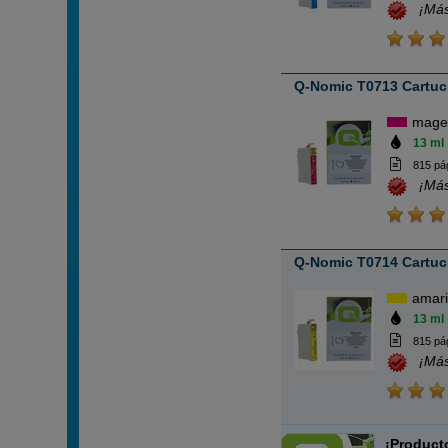
¡Más
Q-Nomic T0713 Cartuc
mage
13 ml
815 pá
¡Más
Q-Nomic T0714 Cartuch
amari
13 ml
815 pá
¡Más
¡Product