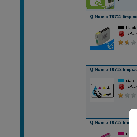
Q-Nomic T0711 limpiad
black
¡Ala
Q-Nomic T0712 limpiad
cian
¡Ala
Q-Nomic T0713 limpia
mage