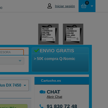
0
Iniciar sesión
00
Cesta
NO HAS SELECCIONADO NINGÚN
PRODUCTO
ENVIO GRATIS
RESORA
> 50€ compra Q-Nomic
Cartucho.es
lus DX 7450
CHAT
Abrir Chat
91 830 72 48