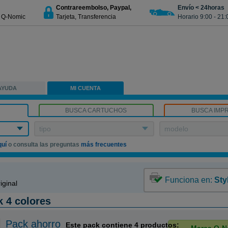
Contrareembolso, Paypal,
Envío < 24horas
€ Q-Nomic
Tarjeta, Transferencia
Horario 9:00 - 21:
AYUDA
MI CUENTA
BUSCA CARTUCHOS
BUSCA IMP
tipo
modelo
quí
o consulta las preguntas
más frecuentes
Funciona en:
Sty
ginal
 4 colores
Pack ahorro
Este pack contiene 4 productos: