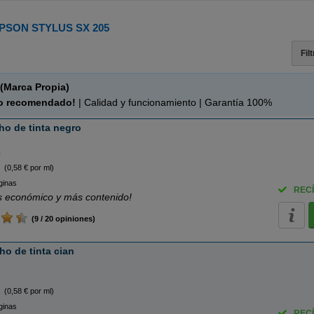
PSON STYLUS SX 205
Fil
(Marca Propia)
o recomendado!
| Calidad y funcionamiento | Garantía 100%
o de tinta negro
o
(0,58 € por ml)
ginas
RECÍ
 económico y más contenido!
(9 / 20 opiniones)
o de tinta cian
(0,58 € por ml)
ginas
RECÍ