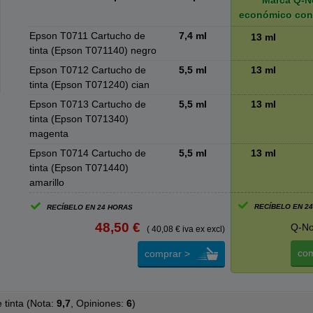
Marca Q-N
económico con
Epson T0711 Cartucho de
7,4 ml
13 ml
tinta (Epson T071140) negro
Epson T0712 Cartucho de
5,5 ml
13 ml
tinta (Epson T071240) cian
Epson T0713 Cartucho de
5,5 ml
13 ml
tinta (Epson T071340)
magenta
Epson T0714 Cartucho de
5,5 ml
13 ml
tinta (Epson T071440)
amarillo
RECÍBELO EN 2
RECÍBELO EN 24 HORAS
48,50 €
Q-No
( 40,08 € iva ex excl)
com
comprar >
tinta (
Nota:
9,7
, Opiniones:
6
)