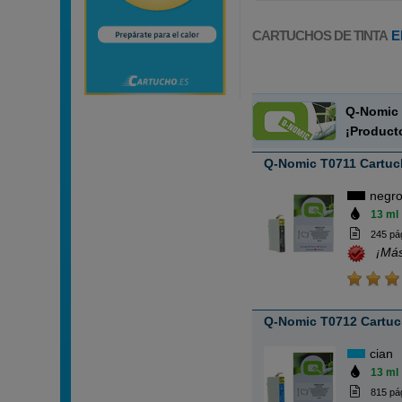
CARTUCHOS DE TINTA
E
Q-Nomic 
¡Product
Q-Nomic T0711 Cartuch
negr
13 ml
245 pá
¡Más
Q-Nomic T0712 Cartuch
cian
13 ml
815 pá