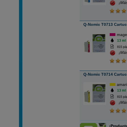
¡Más
Q-Nomic T0713 Cartuc
mage
13 ml
815 pá
¡Más
Q-Nomic T0714 Cartuch
amari
13 ml
815 pá
¡Más
¡Product