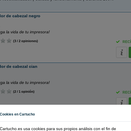
or de cabezal negro
o
rga la vida de tu impresora!
(3 / 2 opiniones)
RECÍ
or de cabezal cian
rga la vida de tu impresora!
(2 / 1 opinión)
RECÍ
Cookies en Cartucho
dor de cabezal magenta
nta
Cartucho.es usa cookies para sus propios análisis con el fin de