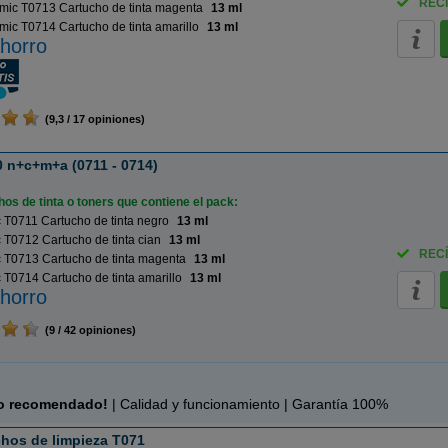
RECÍ
mic T0713 Cartucho de tinta magenta
13 ml
ic T0714 Cartucho de tinta amarillo
13 ml
horro
(9,3 / 17 opiniones)
 n+c+m+a (0711 - 0714)
os de tinta o toners que contiene el pack:
T0711 Cartucho de tinta negro
13 ml
T0712 Cartucho de tinta cian
13 ml
RECÍ
 T0713 Cartucho de tinta magenta
13 ml
T0714 Cartucho de tinta amarillo
13 ml
horro
(9 / 42 opiniones)
c
o recomendado!
| Calidad y funcionamiento | Garantía 100%
hos de limpieza T071