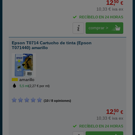
12,
50
€
10,33 € iva ex
RECÍBELO EN 24 HORAS
comprar >
Epson T0714 Cartucho de tinta (Epson
T071440) amarillo
amarillo
5,5 ml
(2,27 € por ml)
(10 / 8 opiniones)
12,
50
€
10,33 € iva ex
RECÍBELO EN 24 HORAS