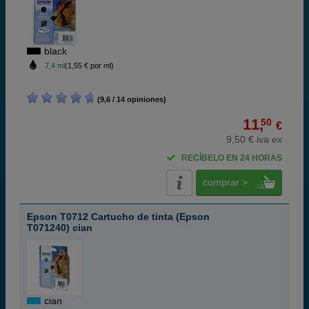
black
7,4 ml
(1,55 € por ml)
(9,6 / 14 opiniones)
11,
50
€
9,50 € iva ex
RECÍBELO EN 24 HORAS
comprar >
Epson T0712 Cartucho de tinta (Epson
T071240) cian
cian