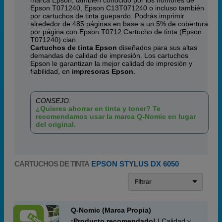
marca Epson, también conocido por los nombres de
Epson T071240, Epson C13T071240 o incluso también
por cartuchos de tinta guepardo. Podrás imprimir
alrededor de 485 páginas en base a un 5% de cobertura
por página con Epson T0712 Cartucho de tinta (Epson
T071240) cian.
Cartuchos de tinta Epson
diseñados para sus altas
demandas de calidad de impresión. Los cartuchos
Epson le garantizan la mejor calidad de impresión y
fiabilidad, en
impresoras Epson
.
CONSEJO:
¿Quieres ahorrar en tinta y toner? Te
recomendamos usar la marca Q-Nomic en lugar
del original.
CARTUCHOS DE TINTA
EPSON STYLUS DX 6050
Filtrar
Q-Nomic (Marca Propia)
¡Producto recomendado!
| Calidad y