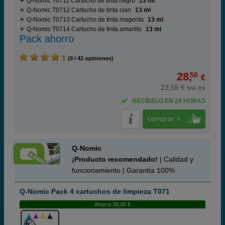
Q-Nomic T0711 Cartucho de tinta negro
13 ml
Q-Nomic T0712 Cartucho de tinta cian
13 ml
Q-Nomic T0713 Cartucho de tinta magenta
13 ml
Q-Nomic T0714 Cartucho de tinta amarillo
13 ml
Pack ahorro
(9 / 42 opiniones)
28,
50
€
23,55 € iva ex
RECÍBELO EN 24 HORAS
comprar >
Q-Nomic
¡Producto recomendado!
| Calidad y
funcionamiento | Garantía 100%
Q-Nomic Pack 4 cartuchos de limpieza T071
Ahorra 39,00 €