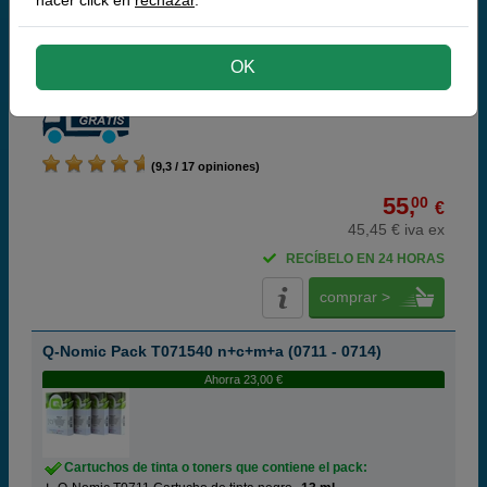
2x
Q-Nomic T0712 Cartucho de tinta cian
13 ml
2x
Q-Nomic T0713 Cartucho de tinta magenta
13 ml
2x
Q-Nomic T0714 Cartucho de tinta amarillo
13 ml
OK
Pack ahorro
(9,3 / 17 opiniones)
55,
00
€
45,45 € iva ex
RECÍBELO EN 24 HORAS
comprar >
Q-Nomic Pack T071540 n+c+m+a (0711 - 0714)
Ahorra 23,00 €
Cartuchos de tinta o toners que contiene el pack: