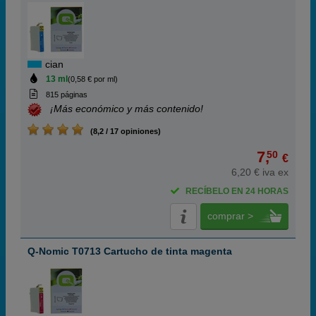
cian
13 ml
(0,58 € por ml)
815 páginas
¡Más económico y más contenido!
(8,2 / 17 opiniones)
7,
50
€
6,20 € iva ex
RECÍBELO EN 24 HORAS
comprar >
Q-Nomic T0713 Cartucho de tinta magenta