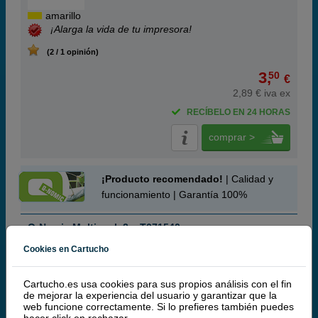
amarillo
¡Alarga la vida de tu impresora!
(2 / 1 opinión)
3,
50
€
2,89 € iva ex
RECÍBELO EN 24 HORAS
comprar >
¡Producto recomendado!
| Calidad y
funcionamiento | Garantía 100%
Q-Nomic Multipack 2 x T071540
Cookies en Cartucho
Cartucho.es usa cookies para sus propios análisis con el fin
de mejorar la experiencia del usuario y garantizar que la
Cartuchos de tinta o toners que contiene el pack:
web funcione correctamente. Si lo prefieres también puedes
2x
Q-Nomic T0711 Cartucho de tinta negro
13 ml
hacer click en
rechazar
.