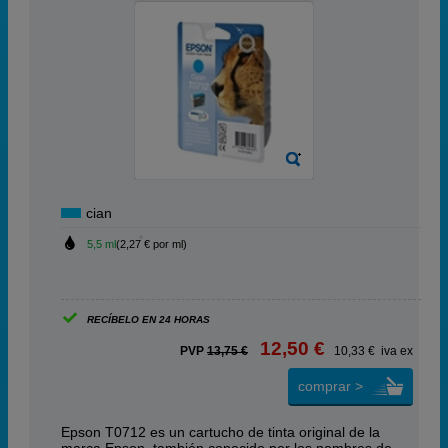
cian
5,5 ml
(2,27 € por ml)
RECÍBELO EN 24 HORAS
12,50 €
PVP
13,75 €
10,33 € iva ex
comprar >
Epson T0712 es un cartucho de tinta original de la