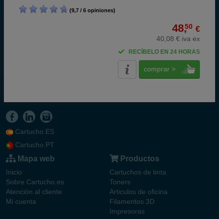
(9,7 / 6 opiniones)
48,
50
€
40,08 € iva ex
RECÍBELO EN 24 HORAS
comprar >
Cartucho.ES
Cartucho.PT
Mapa web
Productos
Inicio
Cartuchos de tinta
Sobre Cartucho.es
Toners
Atención al cliente
Articulos de oficina
Mi cuenta
Filamentos 3D
Impresoras