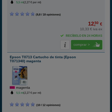
5,5 ml
(2,27 € por ml)
(9,8 / 18 opiniones)
12,
50
€
10,33 € iva ex
RECÍBELO EN 24 HORAS
comprar >
Epson T0713 Cartucho de tinta (Epson
T071340) magenta
magenta
5,5 ml
(2,27 € por ml)
(10 / 12 opiniones)