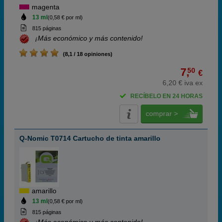
magenta
13 ml
(0,58 € por ml)
815 páginas
¡Más económico y más contenido!
(8,1 / 18 opiniones)
7,
50
€
6,20 € iva ex
RECÍBELO EN 24 HORAS
comprar >
Q-Nomic T0714 Cartucho de tinta amarillo
amarillo
13 ml
(0,58 € por ml)
815 páginas