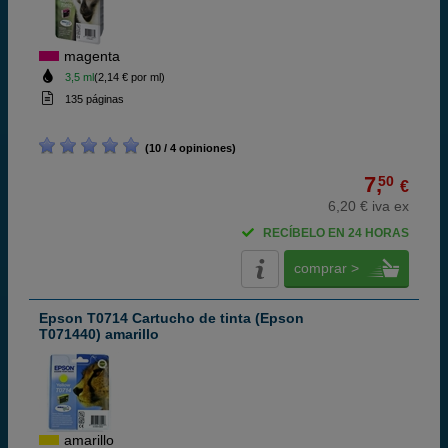
magenta
3,5 ml
(2,14 € por ml)
135 páginas
(10 / 4 opiniones)
7,
50
€
6,20 € iva ex
RECÍBELO EN 24 HORAS
comprar >
Epson T0714 Cartucho de tinta (Epson
T071440) amarillo
amarillo