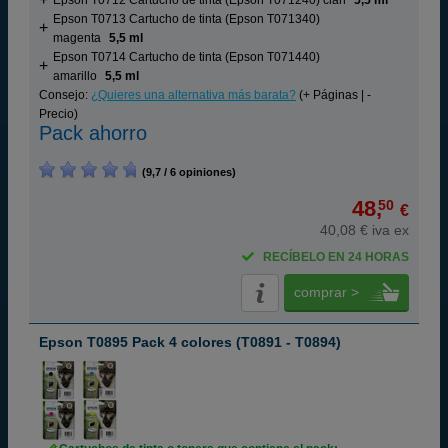
Epson T0712 Cartucho de tinta (Epson T071240) cian
5,5 ml
Epson T0713 Cartucho de tinta (Epson T071340)
magenta
5,5 ml
Epson T0714 Cartucho de tinta (Epson T071440)
amarillo
5,5 ml
Consejo:
¿Quieres una alternativa más barata?
(+ Páginas | -
Precio)
Pack ahorro
(9,7 / 6 opiniones)
48,
50
€
40,08 € iva ex
RECÍBELO EN 24 HORAS
comprar >
Epson T0895 Pack 4 colores (T0891 - T0894)