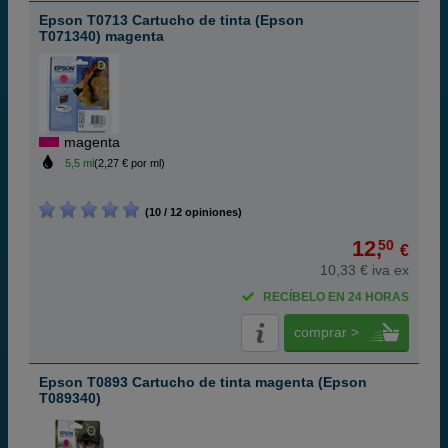
Epson T0713 Cartucho de tinta (Epson
T071340) magenta
magenta
5,5 ml
(2,27 € por ml)
(10 / 12 opiniones)
12,
50
€
10,33 € iva ex
RECÍBELO EN 24 HORAS
comprar >
Epson T0893 Cartucho de tinta magenta (Epson
T089340)