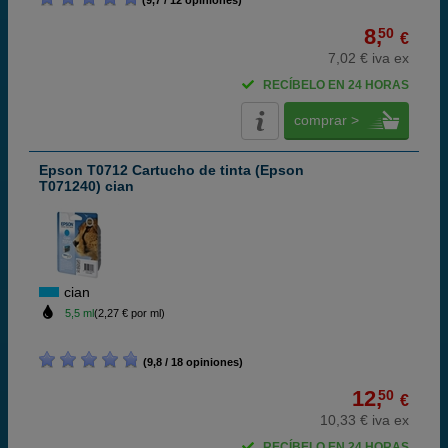
(9,7 / 12 opiniones)
8,
50
€
7,02 € iva ex
RECÍBELO EN 24 HORAS
comprar >
Epson T0712 Cartucho de tinta (Epson
T071240) cian
cian
5,5 ml
(2,27 € por ml)
(9,8 / 18 opiniones)
12,
50
€
10,33 € iva ex
RECÍBELO EN 24 HORAS