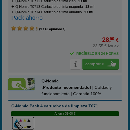
Q-Nomic T0712 Cartucho de tinta cian
13 ml
Q-Nomic T0713 Cartucho de tinta magenta
13 ml
Q-Nomic T0714 Cartucho de tinta amarillo
13 ml
Pack ahorro
(9 / 42 opiniones)
28,
50
€
23,55 € iva ex
RECÍBELO EN 24 HORAS
comprar >
Q-Nomic
¡Producto recomendado!
| Calidad y
funcionamiento | Garantía 100%
Q-Nomic Pack 4 cartuchos de limpieza T071
Ahorra 39,00 €