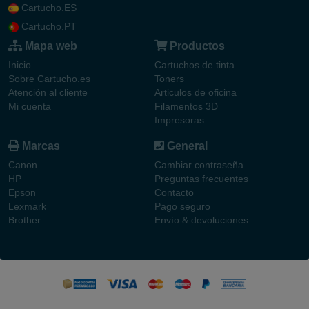
Cartucho.ES
Cartucho.PT
Mapa web
Productos
Inicio
Cartuchos de tinta
Sobre Cartucho.es
Toners
Atención al cliente
Articulos de oficina
Mi cuenta
Filamentos 3D
Impresoras
Marcas
General
Canon
Cambiar contraseña
HP
Preguntas frecuentes
Epson
Contacto
Lexmark
Pago seguro
Brother
Envío & devoluciones