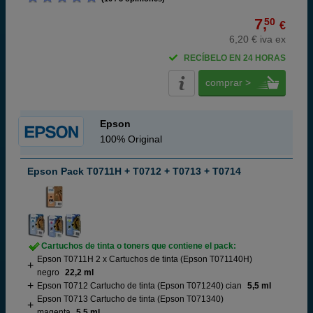
7,
50
€
6,20 € iva ex
RECÍBELO EN 24 HORAS
comprar >
Epson
100% Original
Epson Pack T0711H + T0712 + T0713 + T0714
Cartuchos de tinta o toners que contiene el pack:
Epson T0711H 2 x Cartuchos de tinta (Epson T071140H)
negro
22,2 ml
Epson T0712 Cartucho de tinta (Epson T071240) cian
5,5 ml
Epson T0713 Cartucho de tinta (Epson T071340)
magenta
5,5 ml