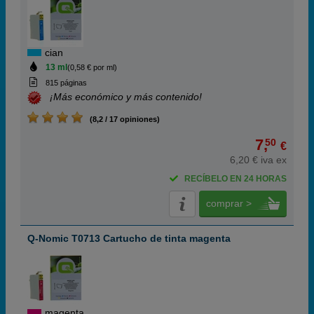
cian
13 ml
(0,58 € por ml)
815 páginas
¡Más económico y más contenido!
(8,2 / 17 opiniones)
7,
50
€
6,20 € iva ex
RECÍBELO EN 24 HORAS
comprar >
Q-Nomic T0713 Cartucho de tinta magenta
magenta