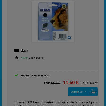
black
7,4 ml
(1,55 € por ml)
RECÍBELO EN 24 HORAS
11,50 €
PVP
12,65 €
9,50 € iva ex
comprar >
Epson T0711 es un cartucho original de la marca Epson,