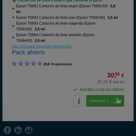
Cartuchos de tinta o toners que contiene el pack:
Epson T0891 Cartucho de tinta negro (Epson T089140)
5,8
ml
Epson T0892 Cartucho de tinta cian (Epson T089240)
3,5 ml
Epson T0893 Cartucho de tinta magenta (Epson
T089340)
3,5 ml
Epson T0894 Cartucho de tinta amarillo (Epson
T089440)
3,5 ml
Haz click aquí para más información
Pack ahorro
(9,8 / 8 opiniones)
30,
50
€
25,21 € iva ex
RECÍBELO EN 24 HORAS
comprar >