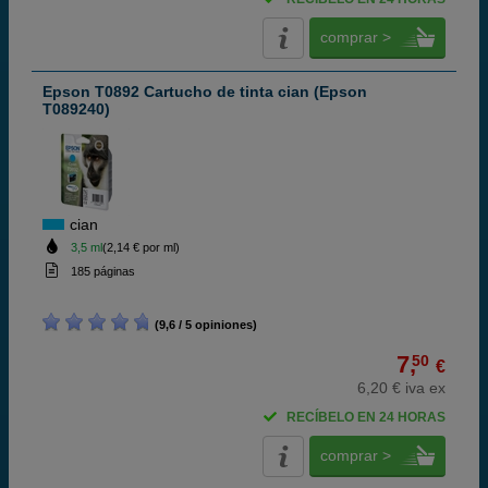
comprar >
Epson T0892 Cartucho de tinta cian (Epson
T089240)
cian
3,5 ml
(2,14 € por ml)
185 páginas
(9,6 / 5 opiniones)
7,
50
€
6,20 € iva ex
RECÍBELO EN 24 HORAS
comprar >