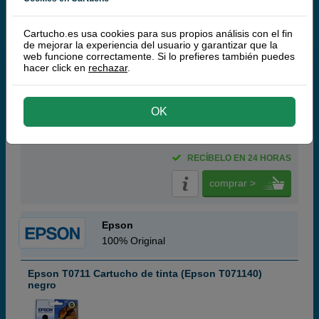
Cartuchos de tinta o toners que contiene el pack:
Q-Nomic T0711 limpiador de cabezal negro
Q-Nomic T0712 limpiador de cabezal cian
Cartucho.es usa cookies para sus propios análisis con el fin
Q-Nomic T0713 limpiador de cabezal magenta
de mejorar la experiencia del usuario y garantizar que la
web funcione correctamente. Si lo prefieres también puedes
Q-Nomic T0714 limpiador de cabezal amarillo
hacer click en
rechazar
.
Pack ahorro
(7,7 / 7 opiniones)
OK
12,
50
€
10,33 € iva ex
RECÍBELO EN 24 HORAS
comprar >
Epson
100% Original
Epson T0711 Cartucho de tinta (Epson T071140)
negro