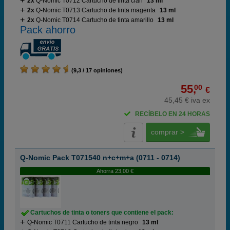
2x
Q-Nomic T0712 Cartucho de tinta cian
13 ml
2x
Q-Nomic T0713 Cartucho de tinta magenta
13 ml
2x
Q-Nomic T0714 Cartucho de tinta amarillo
13 ml
Pack ahorro
(9,3 / 17 opiniones)
55,
00
€
45,45 € iva ex
RECÍBELO EN 24 HORAS
comprar >
Q-Nomic Pack T071540 n+c+m+a (0711 - 0714)
Ahorra 23,00 €
Cartuchos de tinta o toners que contiene el pack:
Q-Nomic T0711 Cartucho de tinta negro
13 ml