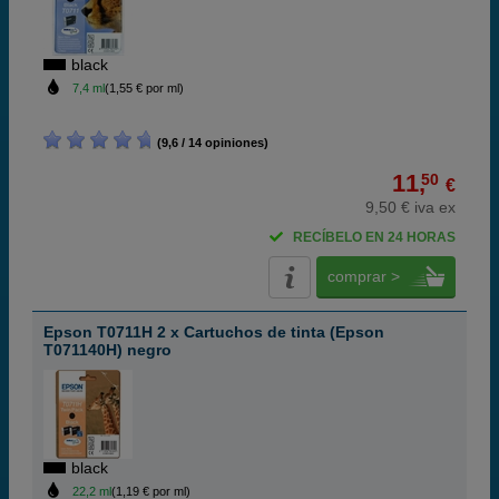
black
7,4 ml
(1,55 € por ml)
(9,6 / 14 opiniones)
11,
50
€
9,50 € iva ex
RECÍBELO EN 24 HORAS
comprar >
Epson T0711H 2 x Cartuchos de tinta (Epson
T071140H) negro
black
22,2 ml
(1,19 € por ml)