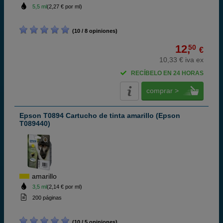
5,5 ml
(2,27 € por ml)
(10 / 8 opiniones)
12,
50
€
10,33 € iva ex
RECÍBELO EN 24 HORAS
comprar >
Epson T0894 Cartucho de tinta amarillo (Epson
T089440)
amarillo
3,5 ml
(2,14 € por ml)
200 páginas
(10 / 5 opiniones)