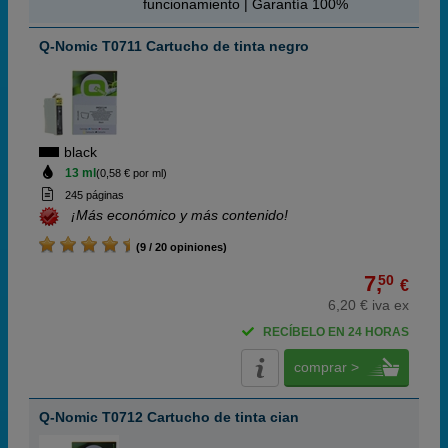
funcionamiento | Garantía 100%
Q-Nomic T0711 Cartucho de tinta negro
black
13 ml
(0,58 € por ml)
245 páginas
¡Más económico y más contenido!
(9 / 20 opiniones)
7,
50
€
6,20 € iva ex
RECÍBELO EN 24 HORAS
comprar >
Q-Nomic T0712 Cartucho de tinta cian