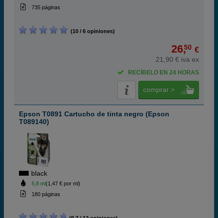
735 páginas
(10 / 6 opiniones)
26,
50
€
21,90 € iva ex
RECÍBELO EN 24 HORAS
comprar >
Epson T0891 Cartucho de tinta negro (Epson
T089140)
black
5,8 ml
(1,47 € por ml)
180 páginas