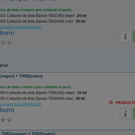
os de tinta o toners que contiene el pack:
051 Cartucho de tinta (Epson T051140) negro
24 ml
52 Cartucho de tinta (Epson T052040) color
35 ml
aquí para más información
horro
inal
negro) + T052(color)
os de tinta o toners que contiene el pack:
050 Cartucho de tinta (Epson T050140) negro
15 ml
52 Cartucho de tinta (Epson T052040) color
35 ml
PRODUCT
aquí para más información
horro
 T051(negro) + T052(color)