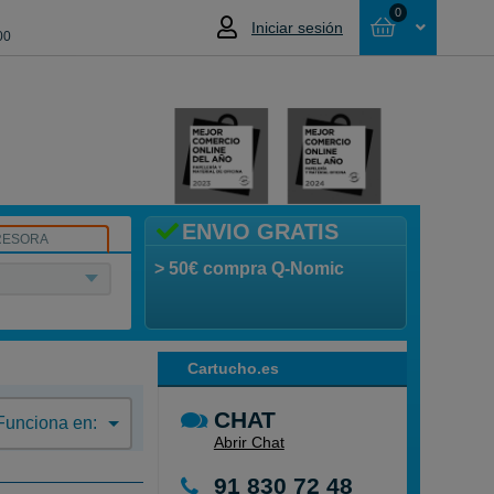
0
Iniciar sesión
00
Cesta
NO HAS SELECCIONADO NINGÚN
PRODUCTO
ENVIO GRATIS
RESORA
> 50€ compra Q-Nomic
Cartucho.es
CHAT
Funciona en:
Abrir Chat
91 830 72 48