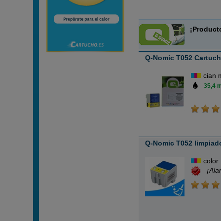
¡Product
Q-Nomic T052 Cartucho
cian 
35,4 m
Q-Nomic T052 limpiado
color
¡Ala