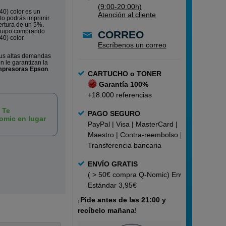
(9:00-20:00h)
0) color es un
Atención al cliente
to podrás imprimir
rtura de un 5%.
equipo comprando
CORREO
0) color.
Escríbenos un correo
us altas demandas
n le garantizan la
mpresoras Epson
.
CARTUCHO o TONER
Garantía 100%
+18.000 referencias
 Te
PAGO SEGURO
omic en lugar
PayPal | Visa | MasterCard |
Maestro | Contra-reembolso |
Transferencia bancaria
ENVÍO GRATIS
( > 50€ compra Q-Nomic) Envío
Estándar 3,95€
¡
Pide
antes de las 21:00 y
recíbelo mañana
!