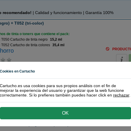
c
o recomendado!
| Calidad y funcionamiento | Garantía 100%
ro) + T052 (tri-color)
os de tinta o toners que contiene el pack:
T050 Cartucho de tinta negro
15,2 ml
T052 Cartucho de tinta colores
35,4 ml
PRODUCT
horro
Cookies en Cartucho
ro) + T052 (tri-color)
os de tinta o toners que contiene el pack:
Cartucho.es usa cookies para sus propios análisis con el fin de
mejorar la experiencia del usuario y garantizar que la web funcione
T051 Cartucho de tinta negro
25,2 ml
correctamente. Si lo prefieres también puedes hacer click en
rechazar
.
T052 Cartucho de tinta colores
35,4 ml
PRODUCT
horro
OK
52 Cartuchos (negro+color) + Limpiadores