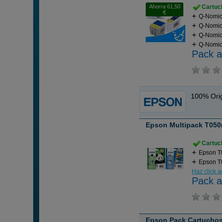
Ahorra 61,50
Cartuch
€
Q-Nomic 
Q-Nomic 
Q-Nomic
Q-Nomic 
Pack a
100% Orig
Epson Multipack T050(
Cartuch
Epson T
Epson T0
Haz click 
Pack a
Epson Pack Cartuchos