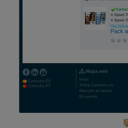
Cartuch
Epson T
Epson T0
Haz click 
Pack a
Mapa web
Inicio
Cartucho.ES
Sobre Cartucho.es
Cartucho.PT
Atención al cliente
Mi cuenta