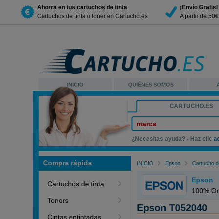
Ahorra en tus cartuchos de tinta
¡Envío Gratis!
Cartuchos de tinta o toner en Cartucho.es
A partir de 50
INICIO
QUIÉNES SOMOS
CARTUCHO.ES
marca
¿Necesitas ayuda? - Haz clic
a
Compra rápida
INICIO
Epson
Cartucho de
Epson
Cartuchos de tinta
100% Ori
Toners
Epson T052040
Cintas entintadas