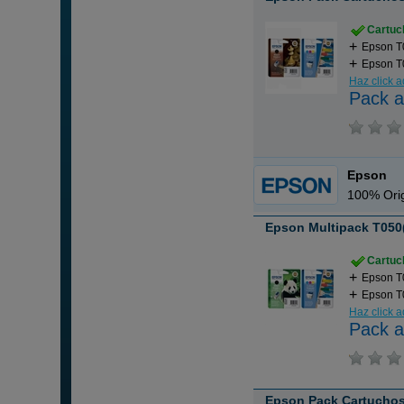
Cartuch
Epson T
Epson T0
Haz click 
Pack a
Epson
100% Orig
Epson Multipack T050(
Cartuch
Epson T
Epson T0
Haz click 
Pack a
Epson Pack Cartuchos