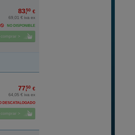
83,
50
€
69,01 € iva ex
NO DISPONIBLE
comprar >
77,
50
€
64,05 € iva ex
O DESCATALOGADO
comprar >