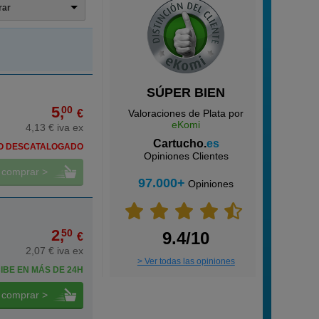
trar
SÚPER BIEN
5,
00
€
Valoraciones de Plata por
eKomi
4,13 € iva ex
Cartucho.
es
O DESCATALOGADO
Opiniones Clientes
comprar >
97.000+
Opiniones
2,
50
9.4/10
€
2,07 € iva ex
> Ver todas las opiniones
IBE EN MÁS DE 24H
comprar >