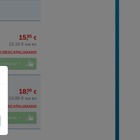
15,
95
€
13,18 € iva ex
O DESCATALOGADO
comprar >
18,
00
€
14,88 € iva ex
O DESCATALOGADO
comprar >