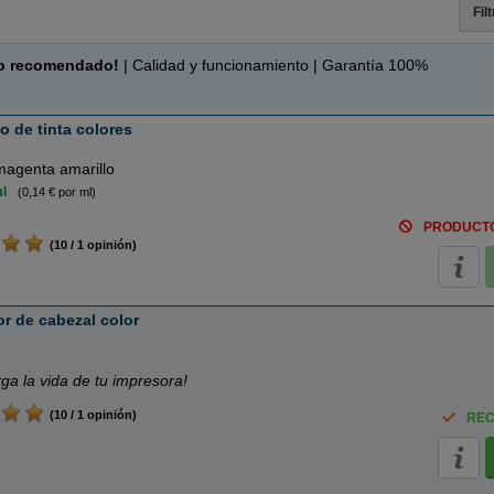
Fil
o recomendado!
| Calidad y funcionamiento | Garantía 100%
 de tinta colores
magenta amarillo
l
(0,14 € por ml)
PRODUCT
(10 / 1 opinión)
r de cabezal color
rga la vida de tu impresora!
(10 / 1 opinión)
REC