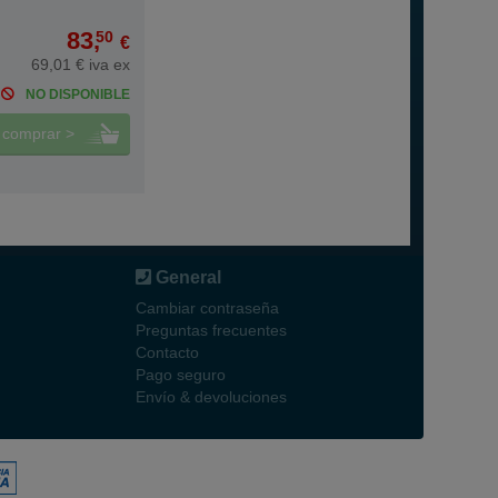
83,
50
€
69,01 € iva ex
NO DISPONIBLE
comprar >
General
Cambiar contraseña
Preguntas frecuentes
Contacto
Pago seguro
Envío & devoluciones