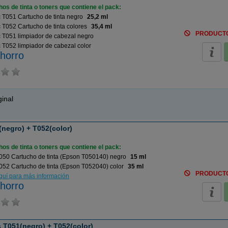
os de tinta o toners que contiene el pack:
T051 Cartucho de tinta negro
25,2 ml
T052 Cartucho de tinta colores
35,4 ml
PRODUCT
 T051 limpiador de cabezal negro
T052 limpiador de cabezal color
horro
inal
negro) + T052(color)
os de tinta o toners que contiene el pack:
050 Cartucho de tinta (Epson T050140) negro
15 ml
52 Cartucho de tinta (Epson T052040) color
35 ml
PRODUCT
aquí para más información
horro
 T051(negro) + T052(color)