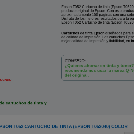
Epson T052 Cartucho de tinta (Epson T05204
producto original de Epson. Con este produc
aproximadamente 150 páginas con una cobe
Disfruta de los mejores resultados para tu 
Epson T052 Cartucho de tinta (Epson T05204
Cartuchos de tinta Epson
diseñados para s
de calidad de impresión. Los cartuchos Epso
mejor calidad de impresión y fiabilidad, en
i
CONSEJO:
¿Quieres ahorrar en tinta y toner?
recomendamos usar la marca Q-N
del original.
LOGADO
de cartuchos de tinta y
PSON T052 CARTUCHO DE TINTA (EPSON T052040) COLOR