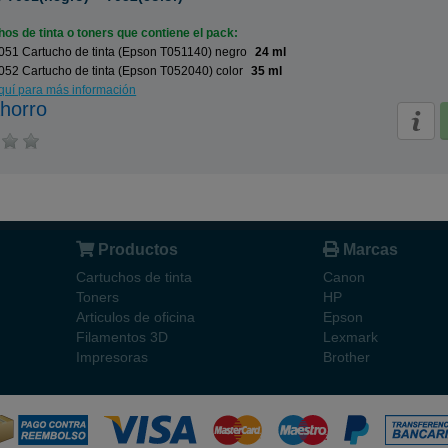
os de tinta o toners que contiene el pack:
051 Cartucho de tinta (Epson T051140) negro
24 ml
52 Cartucho de tinta (Epson T052040) color
35 ml
aquí para más información
horro
Productos
Marcas
Cartuchos de tinta
Canon
Toners
HP
Articulos de oficina
Epson
Filamentos 3D
Lexmark
Impresoras
Brother