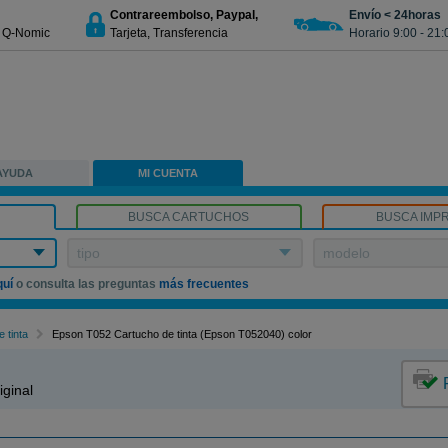
Contrareembolso, Paypal,
Envío < 24horas
€ Q-Nomic
Tarjeta, Transferencia
Horario 9:00 - 21:
AYUDA
MI CUENTA
BUSCA CARTUCHOS
BUSCA IMP
tipo
modelo
quí
o consulta las preguntas
más frecuentes
 tinta
Epson T052 Cartucho de tinta (Epson T052040) color
ginal