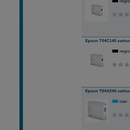
negr
Epson T04C140 cartuch
negr
Epson T04A240 cartuch
cian