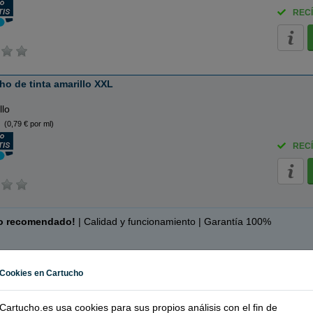
RECÍ
o de tinta amarillo XXL
llo
(0,79 € por ml)
RECÍ
o recomendado!
| Calidad y funcionamiento | Garantía 100%
tuchos de tinta
Cookies en Cartucho
os de tinta o toners que contiene el pack:
 T04A1 cartucho de tinta negro XXL
230 ml
Cartucho.es usa cookies para sus propios análisis con el fin de