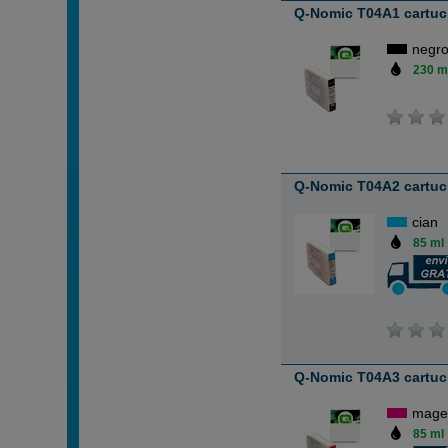
Q-Nomic T04A1 cartuc
negr
230 m
Q-Nomic T04A2 cartuch
cian
85 ml
Q-Nomic T04A3 cartuc
mage
85 ml