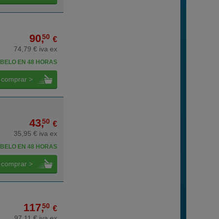
90,
50
€
74,79 € iva ex
BELO EN 48 HORAS
comprar >
43,
50
€
35,95 € iva ex
BELO EN 48 HORAS
comprar >
117,
50
€
97,11 € iva ex