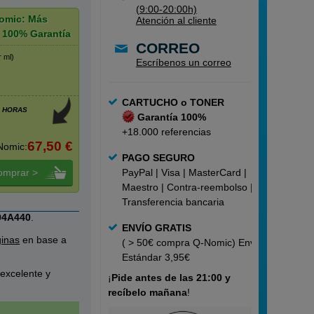
(9:00-20:00h)
omic: Más
Atención al cliente
 100% Garantía
CORREO
r ml)
Escríbenos un correo
CARTUCHO o TONER
4 HORAS
Garantía 100%
+18.000 referencias
67,50 €
Nomic:
PAGO SEGURO
omprar >
PayPal | Visa | MasterCard |
Maestro | Contra-reembolso |
Transferencia bancaria
04A440
.
ENVÍO GRATIS
inas
en base a
( > 50€ compra Q-Nomic) Envío
Estándar 3,95€
 excelente y
¡
Pide
antes de las 21:00 y
recíbelo mañana
!