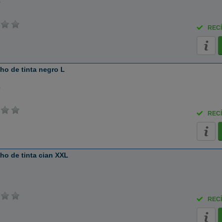
o
RECÍ
o de tinta negro L
o
RECÍ
o de tinta cian XXL
RECÍ