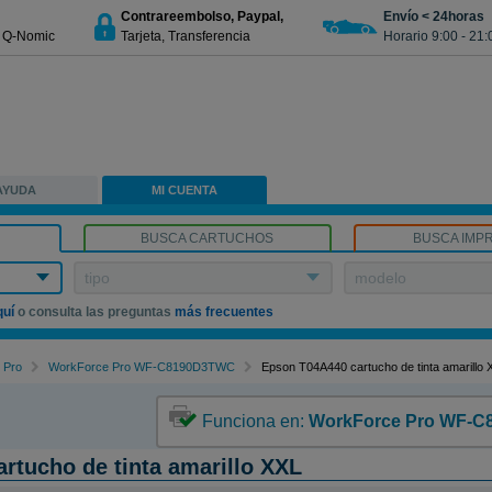
Contrareembolso, Paypal,
Envío < 24horas
€ Q-Nomic
Tarjeta, Transferencia
Horario 9:00 - 21:
AYUDA
MI CUENTA
BUSCA CARTUCHOS
BUSCA IMP
tipo
modelo
quí
o consulta las preguntas
más frecuentes
 Pro
WorkForce Pro WF-C8190D3TWC
Epson T04A440 cartucho de tinta amarillo 
Funciona en:
WorkForce Pro WF-
rtucho de tinta amarillo XXL