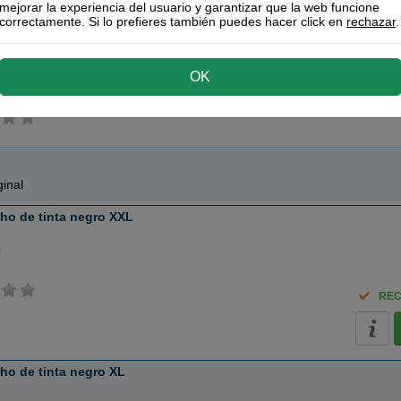
T04A2 cartucho de tinta cian XXL
85 ml
mejorar la experiencia del usuario y garantizar que la web funcione
RECÍ
 T04A3 cartucho de tinta magenta XXL
85 ml
correctamente. Si lo prefieres también puedes hacer click en
rechazar
.
T04A4 cartucho de tinta amarillo XXL
85 ml
horro
OK
inal
ho de tinta negro XXL
o
REC
ho de tinta negro XL