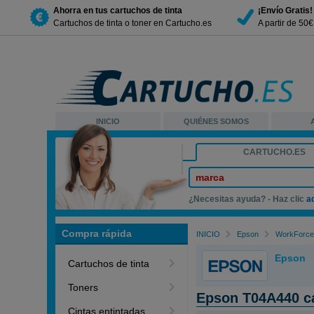
Ahorra en tus cartuchos de tinta
¡Envío Gratis!
Cartuchos de tinta o toner en Cartucho.es
A partir de 50
INICIO
QUIÉNES SOMOS
CARTUCHO.ES
marca
¿Necesitas ayuda? - Haz clic
a
Compra rápida
INICIO
Epson
WorkForce
Epson
Cartuchos de tinta
Toners
Epson T04A440 ca
Cintas entintadas