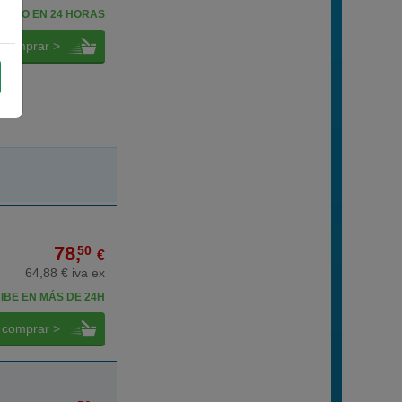
BELO EN 24 HORAS
comprar >
78,
50
€
64,88 € iva ex
IBE EN MÁS DE 24H
comprar >