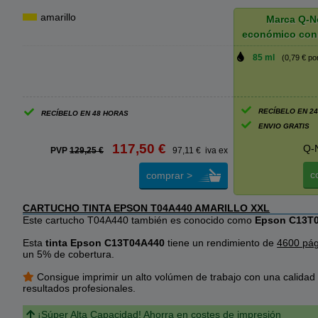
amarillo
Marca Q-N
económico con
85 ml
(0,79 € po
RECÍBELO EN 2
RECÍBELO EN 48 HORAS
ENVIO GRATIS
117,50 €
Q-
PVP
129,25 €
97,11 € iva ex
c
comprar >
CARTUCHO TINTA EPSON T04A440 AMARILLO XXL
Este cartucho T04A440 también es conocido como
Epson C13T
Esta
tinta Epson C13T04A440
tiene un rendimiento de
4600 pág
un 5% de cobertura.
Consigue imprimir un alto volúmen de trabajo con una calidad
resultados profesionales.
¡Súper Alta Capacidad! Ahorra en costes de impresión