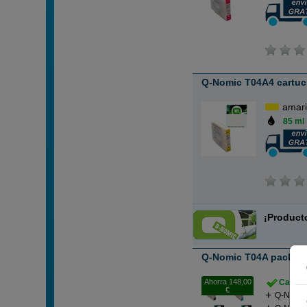
Q-Nomic T04A4 cartuch
amari
85 ml
¡Product
Q-Nomic T04A pack car
Ahorra 148,00
Cartuch
€
Q-Nomic