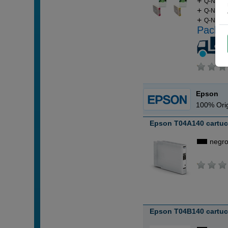
Q-Nomic 
Q-Nomic
Q-Nomic 
Pack a
Epson
100% Orig
Epson T04A140 cartuc
negr
Epson T04B140 cartuc