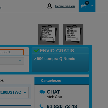
0
Iniciar sesión
00
Cesta
NO HAS SELECCIONADO NINGÚN
PRODUCTO
ENVIO GRATIS
RESORA
> 50€ compra Q-Nomic
Cartucho.es
XXL
CHAT
C8190D3TWC
Abrir Chat
91 830 72 48