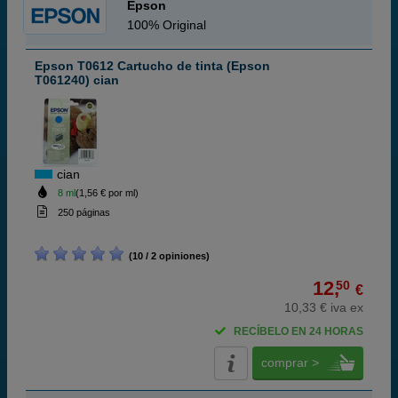
Epson
100% Original
Epson T0612 Cartucho de tinta (Epson
T061240) cian
cian
8 ml
(1,56 € por ml)
250 páginas
(10 / 2 opiniones)
12,
50
€
10,33 € iva ex
RECÍBELO EN 24 HORAS
comprar >