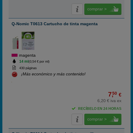
comprar >
Q-Nomic T0613 Cartucho de tinta magenta
magenta
14 ml
(0,54 € por ml)
430 páginas
¡Más económico y más contenido!
7,
50
€
6,20 € iva ex
RECÍBELO EN 24 HORAS
comprar >