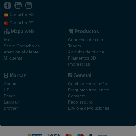
Cartucho.ES
Cartucho.PT
Mapa web
Productos
Inicio
Cartuchos de tinta
Sobre Cartucho.es
Toners
Atención al cliente
Articulos de oficina
Mi cuenta
Filamentos 3D
Impresoras
Marcas
General
Canon
Cambiar contraseña
HP
Preguntas frecuentes
Epson
Contacto
Lexmark
Pago seguro
Brother
Envío & devoluciones