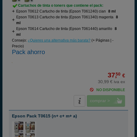
Cartuchos de tinta o toners que contiene el pack:
Epson T0612 Cartucho de tinta (Epson T061240) cian
8 ml
Epson T0613 Cartucho de tinta (Epson T061340) magenta
8
ml
Epson T0614 Cartucho de tinta (Epson T061440) amarillo
8
ml
Consejo:
¿Quieres una alternativa más barata?
(+ Páginas | -
Precio)
Pack ahorro
37,
50
€
30,99 € iva ex
NO DISPONIBLE
comprar >
Epson Pack T0615 (n+ c+ m+ a)