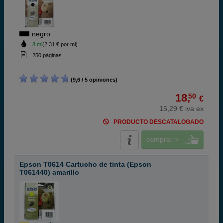
negro
8 ml
(2,31 € por ml)
250 páginas
(9,6 / 5 opiniones)
18,
50
€
15,29 € iva ex
PRODUCTO DESCATALOGADO
comprar >
Epson T0614 Cartucho de tinta (Epson
T061440) amarillo