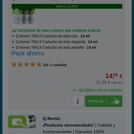
Ahorra 23,00 €
Cartuchos de tinta o toners que contiene el pack:
Q-Nomic T0612 Cartucho de tinta cian
14 ml
Q-Nomic T0613 Cartucho de tinta magenta
14 ml
Q-Nomic T0614 Cartucho de tinta amarillo
14 ml
Pack ahorro
(10 / 1 opinión)
14,
50
€
11,98 € iva ex
RECÍBELO EN 24 HORAS
comprar >
Q-Nomic
¡Producto recomendado!
| Calidad y
funcionamiento | Garantía 100%