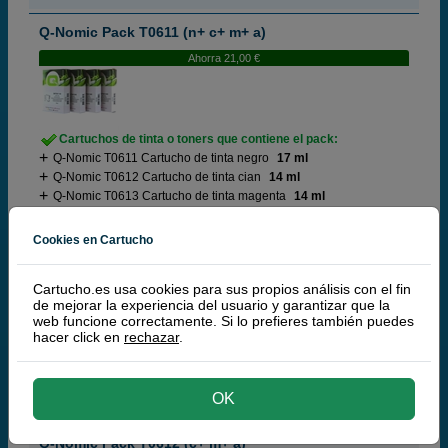
Q-Nomic Pack T0611 (n+ c+ m+ a)
Ahorra 21,00 €
Cartuchos de tinta o toners que contiene el pack:
Q-Nomic T0611 Cartucho de tinta negro
17 ml
Q-Nomic T0612 Cartucho de tinta cian
14 ml
Q-Nomic T0613 Cartucho de tinta magenta
14 ml
Q-Nomic T0614 Cartucho de tinta amarillo
14 ml
Pack ahorro
Cookies en Cartucho
(9,1 / 9 opiniones)
Cartucho.es usa cookies para sus propios análisis con el fin
de mejorar la experiencia del usuario y garantizar que la
19,
50
€
web funcione correctamente. Si lo prefieres también puedes
16,12 € iva ex
hacer click en
rechazar
.
RECÍBELO EN 24 HORAS
comprar >
OK
Q-Nomic Pack T0612 (c+ m+ a)