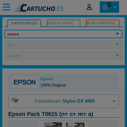
0
CARTUCHO.ES
BUSCA CARTUCHOS
BUSCA IMPRESORA
marca
tipo
modelo
Epson
100% Original
Funciona en:
Stylus DX 4800
Epson Pack T0615 (n+ c+ m+ a)