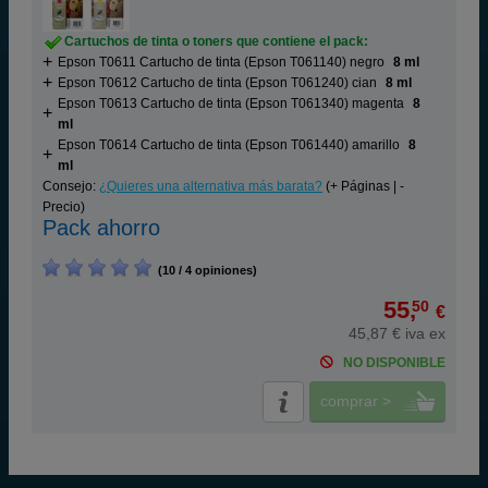
Cartuchos de tinta o toners que contiene el pack:
Epson T0611 Cartucho de tinta (Epson T061140) negro
8 ml
Epson T0612 Cartucho de tinta (Epson T061240) cian
8 ml
Epson T0613 Cartucho de tinta (Epson T061340) magenta
8
ml
Epson T0614 Cartucho de tinta (Epson T061440) amarillo
8
ml
Consejo:
¿Quieres una alternativa más barata?
(+ Páginas | -
Precio)
Pack ahorro
(10 / 4 opiniones)
55,
50
€
45,87 € iva ex
NO DISPONIBLE
comprar >