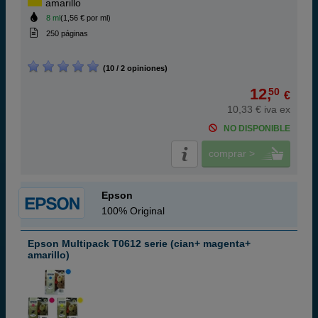
amarillo
8 ml
(1,56 € por ml)
250 páginas
(10 / 2 opiniones)
12,
50
€
10,33 € iva ex
NO DISPONIBLE
comprar >
Epson
100% Original
Epson Multipack T0612 serie (cian+ magenta+
amarillo)