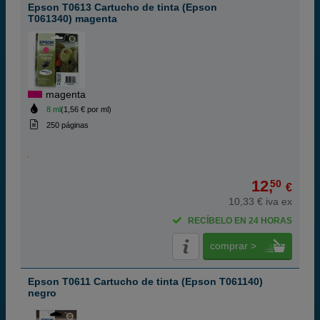
Epson T0613 Cartucho de tinta (Epson
T061340) magenta
magenta
8 ml
(1,56 € por ml)
250 páginas
12,
50
€
10,33 € iva ex
RECÍBELO EN 24 HORAS
comprar >
Epson T0611 Cartucho de tinta (Epson T061140)
negro