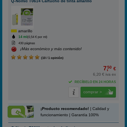
Q-Nomic T0614 Cartucho de tinta amarillo
amarillo
14 ml
(0,54 € por ml)
430 páginas
¡Más económico y más contenido!
(10 / 1 opinión)
7,
50
€
6,20 € iva ex
RECÍBELO EN 24 HORAS
comprar >
¡Producto recomendado!
| Calidad y
funcionamiento | Garantía 100%