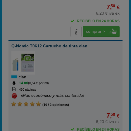
7,
50
€
6,20 € iva ex
RECÍBELO EN 24 HORAS
comprar >
Q-Nomic T0612 Cartucho de tinta cian
cian
14 ml
(0,54 € por ml)
430 páginas
¡Más económico y más contenido!
(10 / 2 opiniones)
7,
50
€
6,20 € iva ex
RECÍBELO EN 24 HORAS