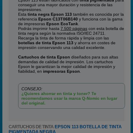
Epson 113 están fabricados con
tinta pigmentada
para
conseguir una mayor duración y resistencia de las
impresiones.
Esta
tinta negra Epson 113
también es conocida por la
referencia
Epson C13T06B140
y funciona con la gama
de impresoras
Epson EcoTank
.
Podrás imprimir hasta
7.500 páginas
con esta botella de
tinta negra según la normativa ISO/IEC 24711.
Recarga la tinta de forma rápida y limpia con las
botellas de tinta Epson 113
y ahorra en costes de
impresión conservando una calidad excelente.
Cartuchos de tinta Epson
diseñados para sus altas
demandas de calidad de impresión. Los cartuchos
Epson le garantizan la mejor calidad de impresión y
fiabilidad, en
impresoras Epson
.
CONSEJO:
¿Quieres ahorrar en tinta y toner? Te
recomendamos usar la marca Q-Nomic en lugar
del original.
CARTUCHOS DE TINTA
EPSON 113 BOTELLA DE TINTA
PIGMENTADA NEGRA