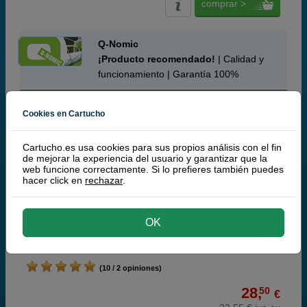
comprar >
Q-Nomic
¡Producto recomendado!
| Calidad y
funcionamiento | Garantía 100%
Q-Nomic 113 Pack 4 botellas (BK/C/M/Y)
Cookies en Cartucho
Ahorra 24,00 €
Cartucho.es usa cookies para sus propios análisis con el fin
de mejorar la experiencia del usuario y garantizar que la
web funcione correctamente. Si lo prefieres también puedes
Cartuchos de tinta o toners que contiene el pack:
hacer click en
rechazar
.
Q-Nomic 113 botella de tinta pigmentada negra
140 ml
Q-Nomic 113 botella de tinta pigmentada cian
70 ml
Q-Nomic 113 botella de tinta pigmentada magenta
70 ml
OK
Q-Nomic 113 botella de tinta pigmentada amarilla
70 ml
Pack ahorro
(10 / 2 opiniones)
28,
50
€