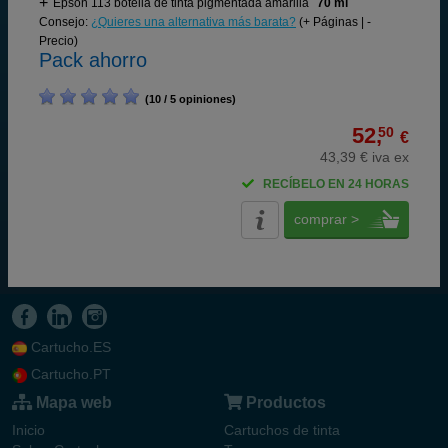
Epson 113 botella de tinta pigmentada amarilla
70 ml
Consejo:
¿Quieres una alternativa más barata?
(+ Páginas | -
Precio)
Pack ahorro
(10 / 5 opiniones)
52,
50
€
43,39 € iva ex
RECÍBELO EN 24 HORAS
comprar >
Cartucho.ES
Cartucho.PT
Mapa web
Productos
Inicio
Cartuchos de tinta