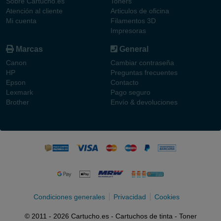
Sobre Cartucho.es
Toners
Atención al cliente
Articulos de oficina
Mi cuenta
Filamentos 3D
Impresoras
Marcas
General
Canon
Cambiar contraseña
HP
Preguntas frecuentes
Epson
Contacto
Lexmark
Pago seguro
Brother
Envío & devoluciones
Condiciones generales
Privacidad
Cookies
© 2011 - 2026 Cartucho.es - Cartuchos de tinta - Toner