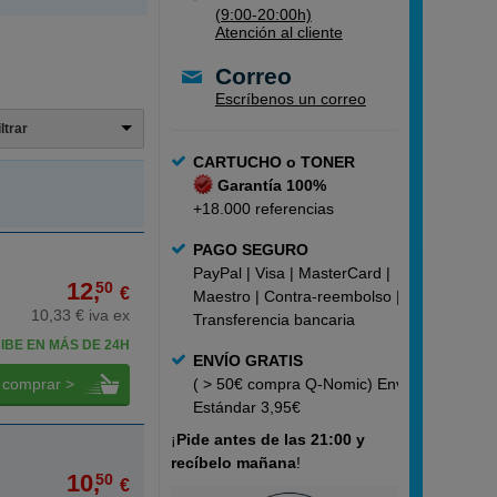
(9:00-20:00h)
Atención al cliente
Correo
Escríbenos un correo
iltrar
CARTUCHO o TONER
Garantía 100%
+18.000 referencias
PAGO SEGURO
PayPal | Visa | MasterCard |
12,
50
€
Maestro | Contra-reembolso |
10,33 € iva ex
Transferencia bancaria
IBE EN MÁS DE 24H
ENVÍO GRATIS
comprar >
( > 50€ compra Q-Nomic) Envío
Estándar 3,95€
¡
Pide
antes de las 21:00 y
recíbelo mañana
!
10,
50
€