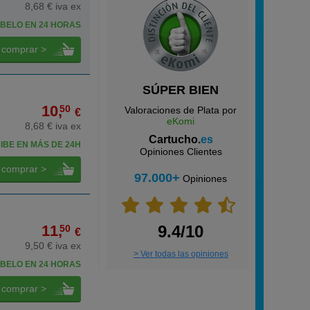
8,68 € iva ex
BELO EN 24 HORAS
comprar >
SÚPER BIEN
10,
50
Valoraciones de Plata por
€
eKomi
8,68 € iva ex
Cartucho.
es
IBE EN MÁS DE 24H
Opiniones Clientes
comprar >
97.000+
Opiniones
11,
9.4/10
50
€
9,50 € iva ex
> Ver todas las opiniones
BELO EN 24 HORAS
comprar >