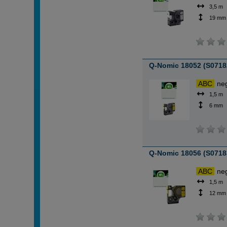
3,5 m
19 mm
Q-Nomic 18052 (S07182
ABC
neg
1,5 m
6 mm
Q-Nomic 18056 (S07183
ABC
neg
1,5 m
12 mm