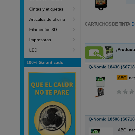
Cintas y etiquetas
Articulos de oficina
CARTUCHOS DE TINTA
D
Filamentos 3D
Impresoras
¡Product
LED
100% Garantizado
Q-Nomic 18436 (S07185
ABC
ne
Q-Nomic 18508 (S0718
ABC
ne