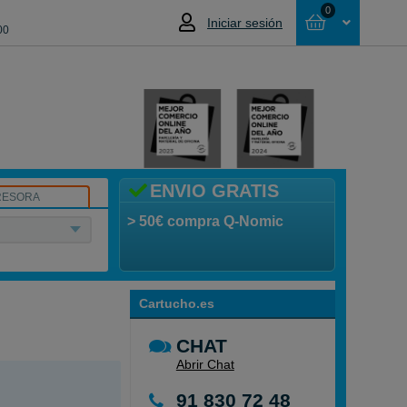
0
Iniciar sesión
00
Cesta
NO HAS SELECCIONADO NINGÚN
PRODUCTO
ENVIO GRATIS
RESORA
> 50€ compra Q-Nomic
Cartucho.es
CHAT
Abrir Chat
91 830 72 48