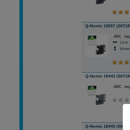
Q-Nomic 18057 (S07183
ABC
ne
1,5 m
19 mm
Q-Nomic 18443 (S07185
ABC
ne
Q-Nomic 18445 (S07186