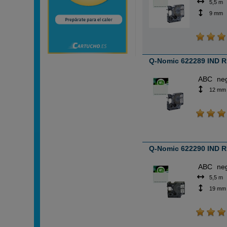
5,5 m
9 mm
Q-Nomic 622289 IND R
ABC
ne
12 mm
Q-Nomic 622290 IND RH
ABC
ne
5,5 m
19 mm