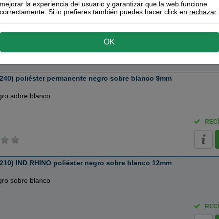
mejorar la experiencia del usuario y garantizar que la web funcione
gro sobre blanco
correctamente. Si lo prefieres también puedes hacer click en
rechazar
.
RECÍ
OK
240) poliéster permanente negro sobre blanco 9mm
gro sobre blanco
RECÍ
210) IND RHINO poliéster negro sobre blanco 12mm
gro sobre blanco
RECÍ