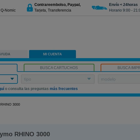
Contrareembolso, Paypal,
Envío < 24horas
€ Q-Nomic
Tarjeta, Transferencia
Horario 9:00 - 21:
AYUDA
MI CUENTA
BUSCA CARTUCHOS
BUSCA IMP
tipo
modelo
quí
o consulta las preguntas
más frecuentes
RHINO 3000
ymo RHINO 3000