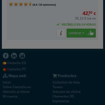
(9,4 / 19 opiniones)
42,
50
€
35,12 € iva ex
RECÍBELO EN 24 HORAS
comprar >
Cartucho.ES
Cartucho.PT
Mapa web
Productos
Inicio
Cartuchos de tinta
Sobre Cartucho.es
Toners
Atención al cliente
Articulos de oficina
Mi cuenta
Filamentos 3D
Impresoras