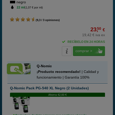
negro
22 ml
(1,07 € por ml)
(9,3 / 3 opiniones)
23,
50
€
19,42 € iva ex
RECÍBELO EN 24 HORAS
comprar >
Q-Nomic
¡Producto recomendado!
| Calidad y
funcionamiento | Garantía 100%
Q-Nomic Pack PG-540 XL Negro (2 Unidades)
Ahorra 42,00 €