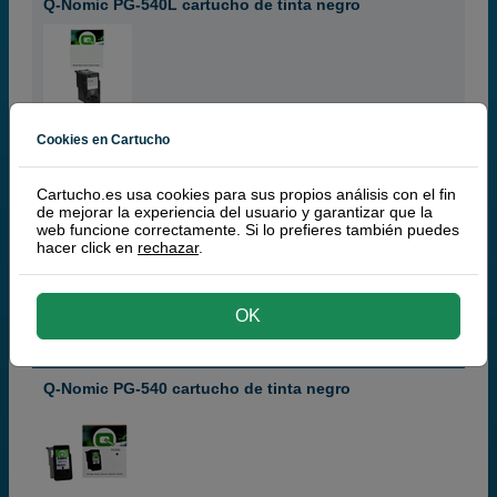
Q-Nomic PG-540L cartucho de tinta negro
negro
Cookies en Cartucho
22 ml
(1,07 € por ml)
Cartucho.es usa cookies para sus propios análisis con el fin
de mejorar la experiencia del usuario y garantizar que la
web funcione correctamente. Si lo prefieres también puedes
23,
50
€
hacer click en
rechazar
.
19,42 € iva ex
RECÍBELO EN 24 HORAS
OK
comprar >
Q-Nomic PG-540 cartucho de tinta negro