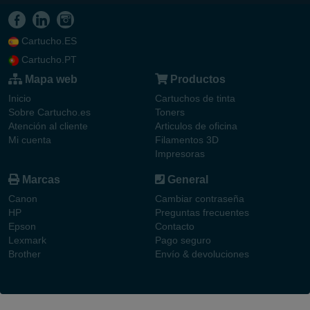
Cartucho.ES
Cartucho.PT
Mapa web
Productos
Inicio
Cartuchos de tinta
Sobre Cartucho.es
Toners
Atención al cliente
Articulos de oficina
Mi cuenta
Filamentos 3D
Impresoras
Marcas
General
Canon
Cambiar contraseña
HP
Preguntas frecuentes
Epson
Contacto
Lexmark
Pago seguro
Brother
Envío & devoluciones