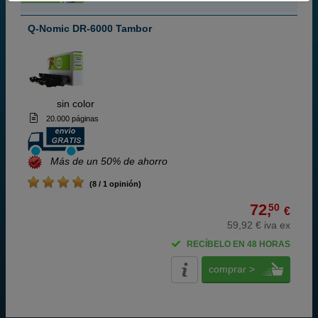
Q-Nomic DR-6000 Tambor
ABC
sin color
20.000 páginas
Más de un 50% de ahorro
(8 / 1 opinión)
72,
50
€
59,92 € iva ex
RECÍBELO EN 48 HORAS
comprar >