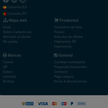
Cartucho.ES
Cartucho.PT
Mapa web
Productos
Inicio
Cartuchos de tinta
Sobre Cartucho.es
Toners
Atención al cliente
Articulos de oficina
Mi cuenta
Filamentos 3D
Impresoras
Marcas
General
Canon
Cambiar contraseña
HP
Preguntas frecuentes
Epson
Contacto
Lexmark
Pago seguro
Brother
Envío & devoluciones