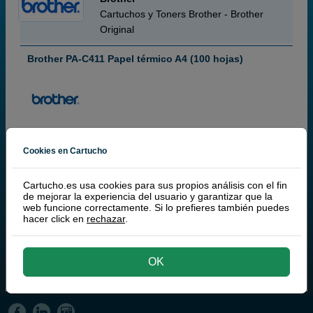
Cartuchos y Toners Brother - Brother
Original
Brother PA-C411 Papel térmico A4 (100 hojas)
100 páginas
Cookies en Cartucho
Cartucho.es usa cookies para sus propios análisis con el fin
9,
50
de mejorar la experiencia del usuario y garantizar que la
€
web funcione correctamente. Si lo prefieres también puedes
7,85 € iva ex
hacer click en
rechazar
.
RECÍBELO EN 24 HORAS
comprar >
OK