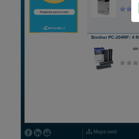
Brother PC-204RF: 4 R
ABC
sin
Mapa web