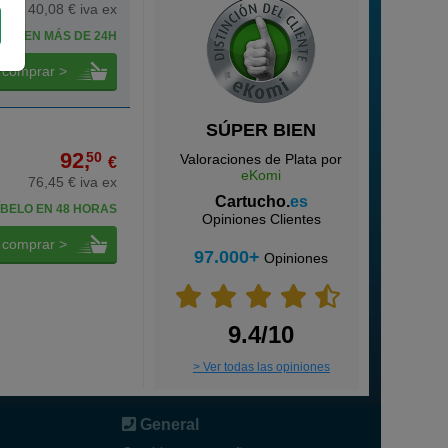
40,08 € iva ex
IBE EN MÁS DE 24H
comprar >
SÚPER BIEN
92,
50
Valoraciones de Plata por
€
eKomi
76,45 € iva ex
Cartucho.
es
BELO EN 48 HORAS
Opiniones Clientes
comprar >
97.000+
Opiniones
9.4/10
> Ver todas las opiniones
General