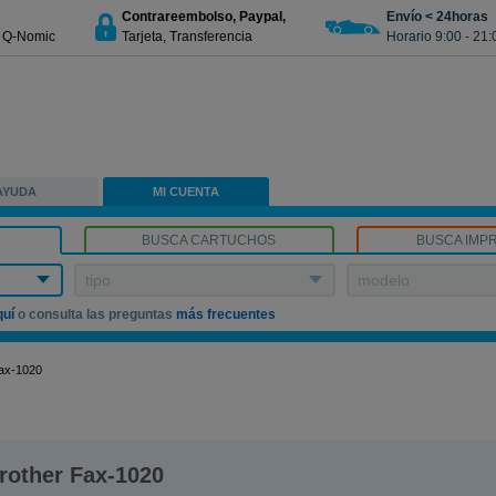
Contrareembolso, Paypal,
Envío < 24horas
€ Q-Nomic
Tarjeta, Transferencia
Horario 9:00 - 21:
AYUDA
MI CUENTA
BUSCA CARTUCHOS
BUSCA IMP
tipo
modelo
quí
o consulta las preguntas
más frecuentes
ax-1020
rother Fax-1020