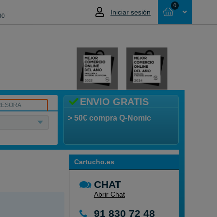
0
Iniciar sesión
00
Cesta
NO HAS SELECCIONADO NINGÚN
PRODUCTO
ENVIO GRATIS
RESORA
> 50€ compra Q-Nomic
Cartucho.es
CHAT
Abrir Chat
91 830 72 48