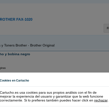
ROTHER FAX-1020
F
 y Toners Brother - Brother Original
ho y bobina negro
o
ginas
RECÍ
Cookies en Cartucho
Cartucho.es usa cookies para sus propios análisis con el fin de
ollo entintado negro
mejorar la experiencia del usuario y garantizar que la web funcione
correctamente. Si lo prefieres también puedes hacer click en
rechazar
.
 color