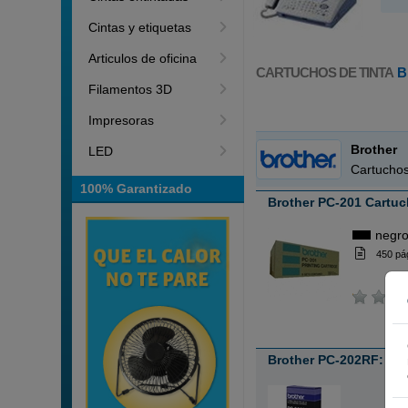
Cintas y etiquetas
Articulos de oficina
CARTUCHOS DE TINTA
B
Filamentos 3D
Impresoras
Brother
LED
Cartuchos
100% Garantizado
Brother PC-201 Cartuc
negr
450 pá
Brother PC-202RF: 2 R
ABC
sin