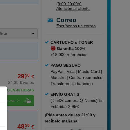
(9:00-20:00h)
Atención al cliente
Correo
Escríbenos un correo
iltrar
CARTUCHO o TONER
Garantía 100%
+18.000 referencias
PAGO SEGURO
PayPal | Visa | MasterCard |
29,
50
€
Maestro | Contra-reembolso |
24,38 € iva ex
Transferencia bancaria
BELO EN 48 HORAS
ENVÍO GRATIS
comprar >
( > 50€ compra Q-Nomic) Envío
Estándar 3,95€
¡
Pide
antes de las 21:00 y
recíbelo mañana
!
48,
50
€