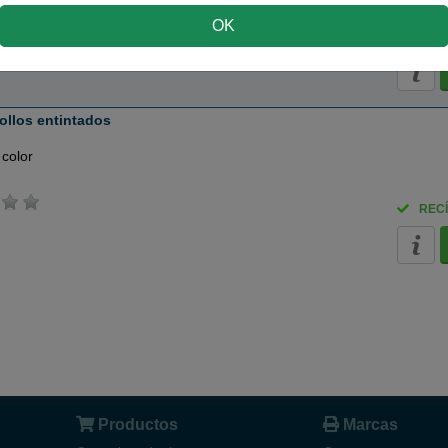
OK
(6 / 1 opinión)
REC
ollos entintados
 color
RECÍ
Productos
Marcas