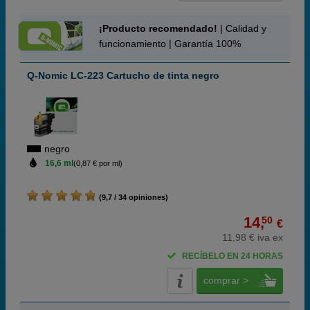
¡Producto recomendado!
| Calidad y
funcionamiento | Garantía 100%
Q-Nomic LC-223 Cartucho de tinta negro
negro
16,6 ml
(0,87 € por ml)
(9,7 / 34 opiniones)
14,
50
€
11,98 € iva ex
RECÍBELO EN 24 HORAS
comprar >