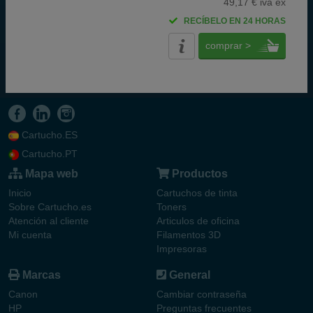
49,17 € iva ex
RECÍBELO EN 24 HORAS
comprar >
Cartucho.ES
Cartucho.PT
Mapa web
Productos
Inicio
Cartuchos de tinta
Sobre Cartucho.es
Toners
Atención al cliente
Articulos de oficina
Mi cuenta
Filamentos 3D
Impresoras
Marcas
General
Canon
Cambiar contraseña
HP
Preguntas frecuentes