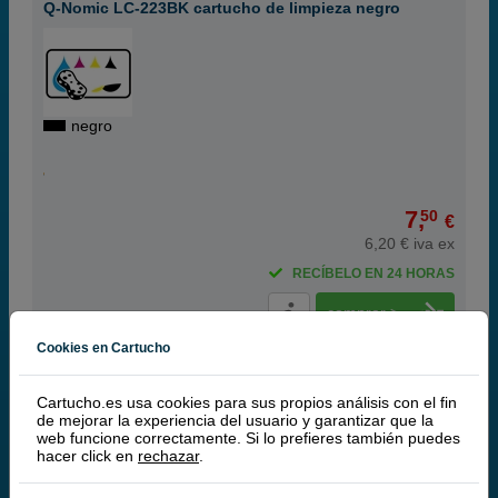
Q-Nomic LC-223BK cartucho de limpieza negro
negro
7,
50
€
6,20 € iva ex
RECÍBELO EN 24 HORAS
comprar >
Cookies en Cartucho
Q-Nomic
Cartucho.es usa cookies para sus propios análisis con el fin
¡Producto recomendado!
| Calidad y
de mejorar la experiencia del usuario y garantizar que la
funcionamiento | Garantía 100%
web funcione correctamente. Si lo prefieres también puedes
hacer click en
rechazar
.
Pack LC-223 Negro, cian, magenta y amarillo