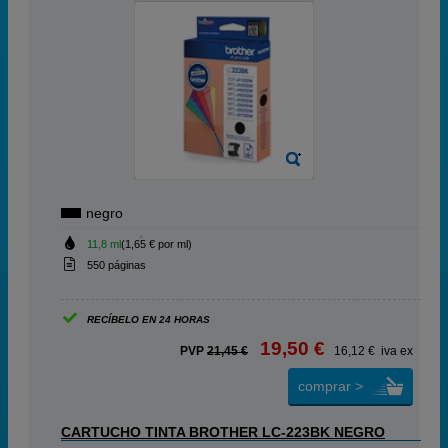
negro
11,8 ml
(1,65 € por ml)
550 páginas
RECÍBELO EN 24 HORAS
19,50 €
PVP
21,45 €
16,12 € iva ex
comprar >
CARTUCHO TINTA BROTHER LC-223BK NEGRO