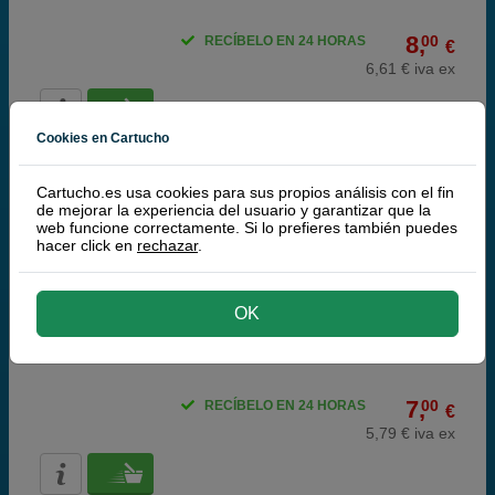
8,
00
RECÍBELO EN 24 HORAS
€
6,61 € iva ex
Cookies en Cartucho
Cartucho.es usa cookies para sus propios análisis con el fin
de mejorar la experiencia del usuario y garantizar que la
web funcione correctamente. Si lo prefieres también puedes
hacer click en
rechazar
.
Osram bombilla LED G9 luz cálida 4.2W | 37W
OK
Más información
7,
00
RECÍBELO EN 24 HORAS
€
5,79 € iva ex