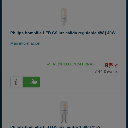
Philips bombilla LED G9 luz cálida regulable 4W | 40W
Más información
9,
00
RECÍBELO EN 24 HORAS
€
7,44 € iva ex
Philips bombilla LED G9 luz neutra 1.9W | 25W