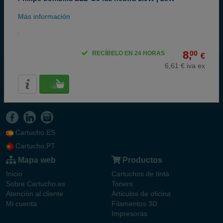
Más información
8,
00
RECÍBELO EN 24 HORAS
€
6,61 € iva ex
Cartucho.ES
Cartucho.PT
Mapa web
Productos
Inicio
Cartuchos de tinta
Sobre Cartucho.es
Toners
Atención al cliente
Articulos de oficina
Mi cuenta
Filamentos 3D
Impresoras