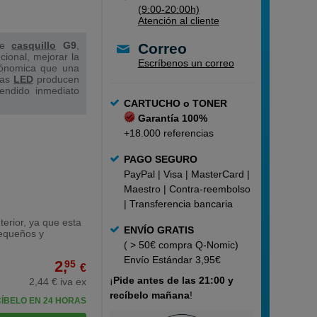
(9:00-20:00h)
Atención al cliente
e
casquillo
G9
,
Correo
cional, mejorar la
Escríbenos un correo
cónomica que una
las
LED
producen
cendido inmediato
CARTUCHO o TONER
Garantía 100%
+18.000 referencias
PAGO SEGURO
PayPal | Visa | MasterCard |
Maestro | Contra-reembolso
| Transferencia bancaria
terior, ya que esta
ENVÍO GRATIS
equeños y
( > 50€ compra Q-Nomic)
Envío Estándar 3,95€
2,
95
€
¡
Pide
antes de las 21:00 y
2,44 € iva ex
recíbelo mañana
!
ÍBELO EN 24 HORAS