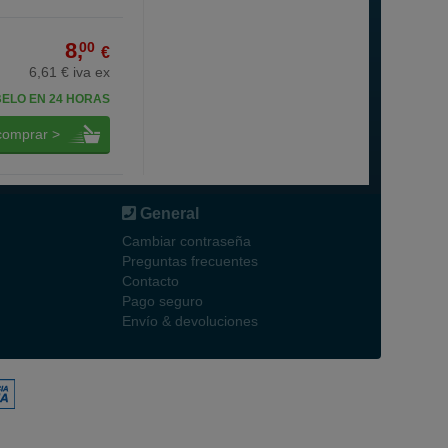
8,
00
€
6,61 € iva ex
BELO EN 24 HORAS
comprar >
General
Cambiar contraseña
Preguntas frecuentes
Contacto
Pago seguro
Envío & devoluciones