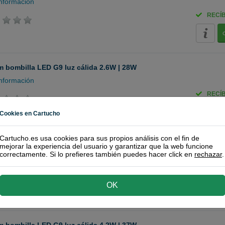
nformación
RECÍ
 bombilla LED G9 luz cálida 2.6W | 28W
nformación
RECÍ
Cookies en Cartucho
Cartucho.es usa cookies para sus propios análisis con el fin de
mejorar la experiencia del usuario y garantizar que la web funcione
 bombilla LED G9 luz cálida 2.6W | 30W
correctamente. Si lo prefieres también puedes hacer click en
rechazar
.
nformación
RECÍ
OK