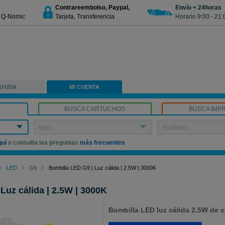
Contrareembolso, Paypal,
Envío < 24horas
€ Q-Nomic
Tarjeta, Transferencia
Horario 9:00 - 21:
AYUDA
MI CUENTA
BUSCA CARTUCHOS
BUSCA IMP
tipo
modelo
quí
o consulta las preguntas
más frecuentes
LED
G9
Bombilla LED G9 | Luz cálida | 2.5W | 3000K
Luz cálida | 2.5W | 3000K
Bombilla LED luz cálida 2.5W de c