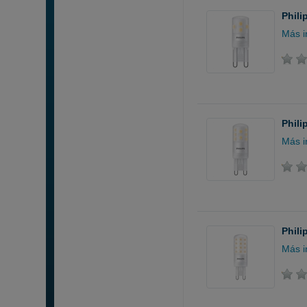
Phili
Más i
Phili
Más i
Phili
Más i