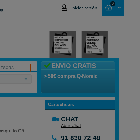
0
Iniciar sesión
00
Cesta
NO HAS SELECCIONADO NINGÚN
PRODUCTO
ENVIO GRATIS
RESORA
> 50€ compra Q-Nomic
Cartucho.es
CHAT
Abrir Chat
asquillo G9
91 830 72 48