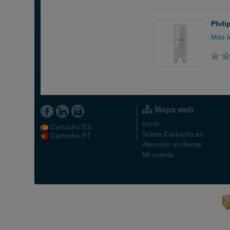
Phili
Más i
Mapa web
Inicio
Cartucho.ES
Sobre Cartucho.es
Cartucho.PT
Atención al cliente
Mi cuenta