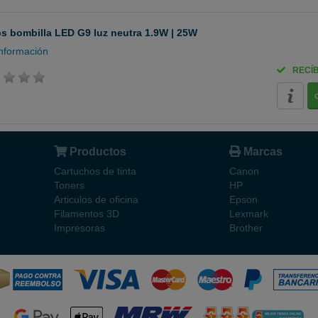
ps bombilla LED G9 luz neutra 1.9W | 25W
nformación
RECÍ
Productos
Marcas
Cartuchos de tinta
Canon
Toners
HP
Articulos de oficina
Epson
Filamentos 3D
Lexmark
Impresoras
Brother