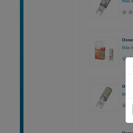
Más i
Osram
Más i
Osram
Más i