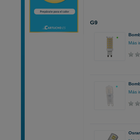
G9
Bombi
Más i
Bombi
Más i
Osram