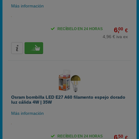
Más información
6,
00
RECÍBELO EN 24 HORAS
€
4,96 € iva ex
Osram bombilla LED E27 A60 filamento espejo dorado
luz cálida 4W | 35W
Más información
6,
50
RECÍBELO EN 24 HORAS
€