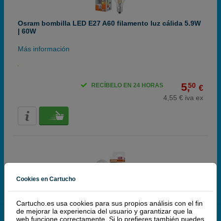
Osram bombilla LED E27 A60 filamento luz cálida 5.9W
| 60W
Más información
5,
50
RECÍBELO EN 24 HORAS
€
4,55 € iva ex
Cookies en Cartucho
Osram bombilla LED E27 A60 filamento luz cálida 7.5 W
| 75 W
Cartucho.es usa cookies para sus propios análisis con el fin
de mejorar la experiencia del usuario y garantizar que la
web funcione correctamente. Si lo prefieres también puedes
Más información