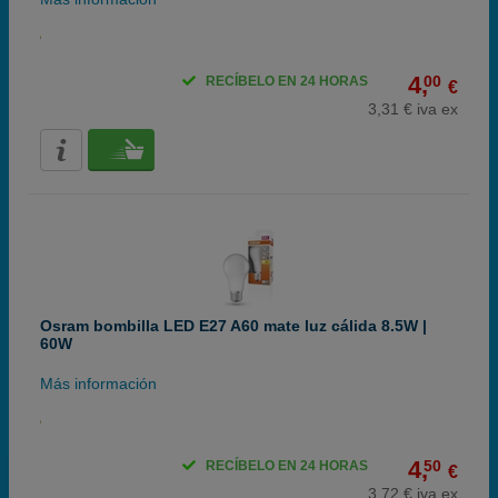
4,
00
RECÍBELO EN 24 HORAS
€
3,31 € iva ex
Osram bombilla LED E27 A60 mate luz cálida 8.5W |
60W
Más información
4,
50
RECÍBELO EN 24 HORAS
€
3,72 € iva ex