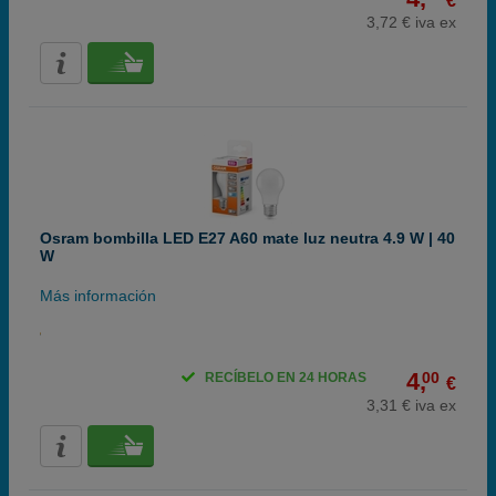
€
3,72 € iva ex
Osram bombilla LED E27 A60 mate luz neutra 4.9 W | 40
W
Más información
4,
00
RECÍBELO EN 24 HORAS
€
3,31 € iva ex