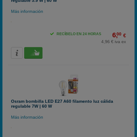
regulable 5.9 W | 60 W
Más información
6,
00
RECÍBELO EN 24 HORAS
€
4,96 € iva ex
Osram bombilla LED E27 A60 filamento luz cálida
regulable 7W | 60 W
Más información