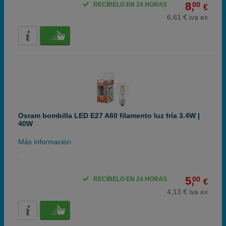
8,
00
RECÍBELO EN 24 HORAS
€
6,61 € iva ex
Osram bombilla LED E27 A60 filamento luz fría 3.4W |
40W
Más información
5,
00
RECÍBELO EN 24 HORAS
€
4,13 € iva ex