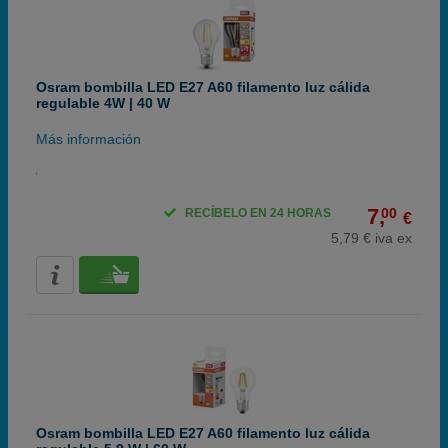
Osram bombilla LED E27 A60 filamento luz cálida
regulable 4W | 40 W
Más información
7,
00
RECÍBELO EN 24 HORAS
€
5,79 € iva ex
Osram bombilla LED E27 A60 filamento luz cálida