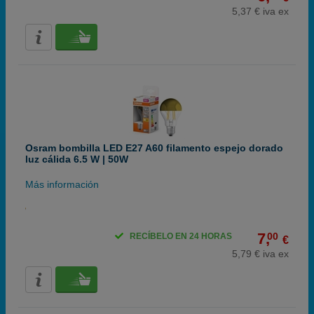
5,37 € iva ex
Osram bombilla LED E27 A60 filamento espejo dorado
luz cálida 6.5 W | 50W
Más información
7,
00
RECÍBELO EN 24 HORAS
€
5,79 € iva ex