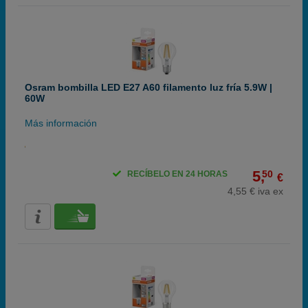
Osram bombilla LED E27 A60 filamento luz fría 5.9W |
60W
Más información
5,
50
RECÍBELO EN 24 HORAS
€
4,55 € iva ex