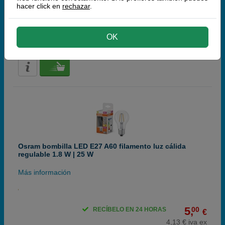
hacer click en
rechazar
.
6,
00
RECÍBELO EN 24 HORAS
OK
€
4,96 € iva ex
Osram bombilla LED E27 A60 filamento luz cálida
regulable 1.8 W | 25 W
Más información
5,
00
RECÍBELO EN 24 HORAS
€
4,13 € iva ex