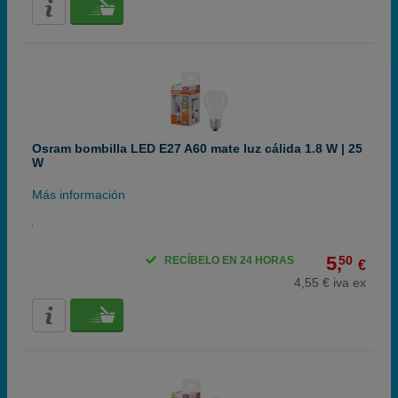
Osram bombilla LED E27 A60 mate luz cálida 1.8 W | 25
W
Más información
5,
50
RECÍBELO EN 24 HORAS
€
4,55 € iva ex