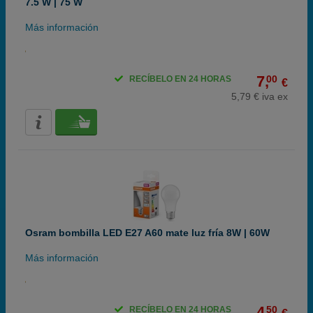
7.5 W | 75 W
Más información
7,
00
RECÍBELO EN 24 HORAS
€
5,79 € iva ex
Osram bombilla LED E27 A60 mate luz fría 8W | 60W
Más información
4,
50
RECÍBELO EN 24 HORAS