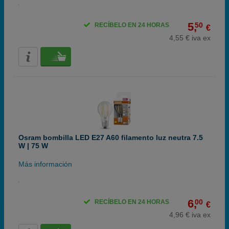
5,
50
RECÍBELO EN 24 HORAS
€
4,55 € iva ex
Osram bombilla LED E27 A60 filamento luz neutra 7.5
W | 75 W
Más información
6,
00
RECÍBELO EN 24 HORAS
€
4,96 € iva ex