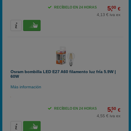
5,
00
RECÍBELO EN 24 HORAS
€
4,13 € iva ex
Osram bombilla LED E27 A60 filamento luz fría 5.9W |
60W
Más información
5,
50
RECÍBELO EN 24 HORAS
€
4,55 € iva ex