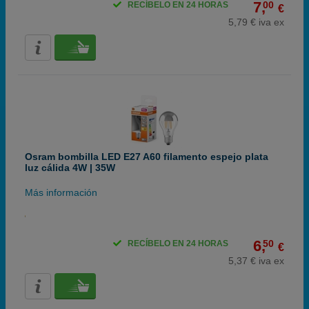
7,
00
RECÍBELO EN 24 HORAS
€
5,79 € iva ex
Osram bombilla LED E27 A60 filamento espejo plata
luz cálida 4W | 35W
Más información
6,
50
RECÍBELO EN 24 HORAS
€
5,37 € iva ex