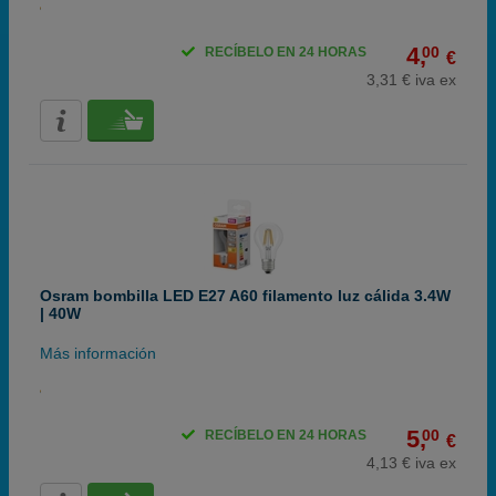
4,
00
RECÍBELO EN 24 HORAS
€
3,31 € iva ex
Osram bombilla LED E27 A60 filamento luz cálida 3.4W
| 40W
Más información
5,
00
RECÍBELO EN 24 HORAS
€
4,13 € iva ex