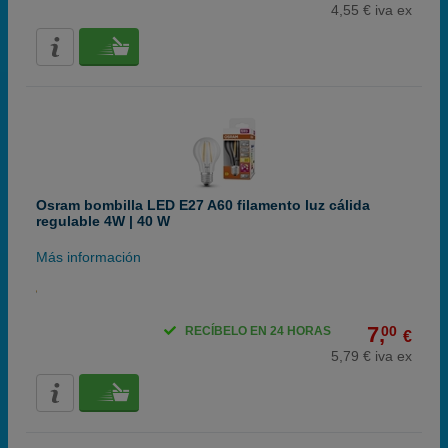
4,55 € iva ex
Osram bombilla LED E27 A60 filamento luz cálida
regulable 4W | 40 W
Más información
7,
00
RECÍBELO EN 24 HORAS
€
5,79 € iva ex