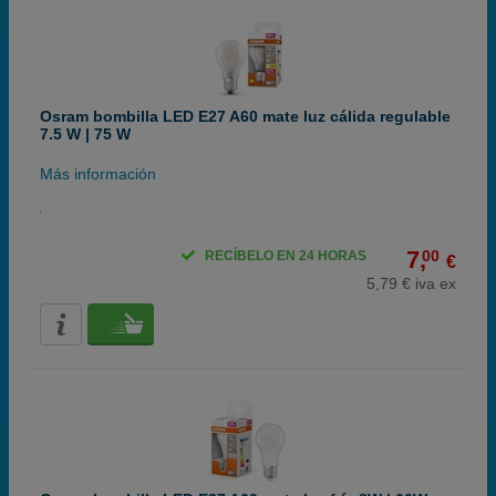
Osram bombilla LED E27 A60 mate luz cálida regulable
7.5 W | 75 W
Más información
7,
00
RECÍBELO EN 24 HORAS
€
5,79 € iva ex