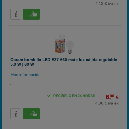
4,13 € iva ex
Osram bombilla LED E27 A60 mate luz cálida regulable
5.9 W | 60 W
Más información
6,
00
RECÍBELO EN 24 HORAS
€
4,96 € iva ex