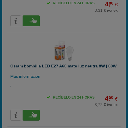
4,
00
RECÍBELO EN 24 HORAS
€
3,31 € iva ex
Osram bombilla LED E27 A60 mate luz neutra 8W | 60W
Más información
4,
50
RECÍBELO EN 24 HORAS
€
3,72 € iva ex