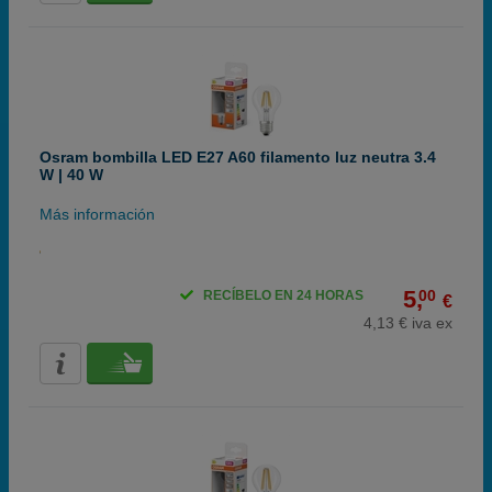
Osram bombilla LED E27 A60 filamento luz neutra 3.4
W | 40 W
Más información
5,
00
RECÍBELO EN 24 HORAS
€
4,13 € iva ex