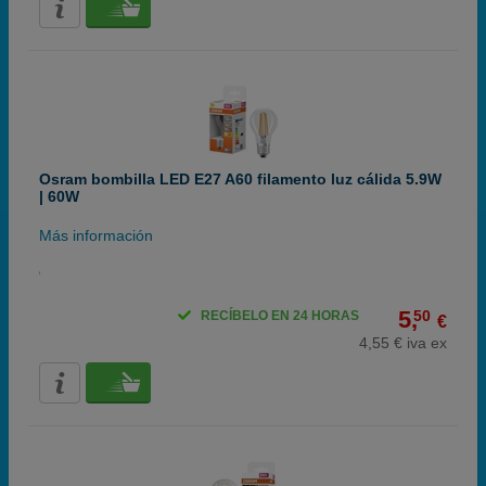
Osram bombilla LED E27 A60 filamento luz cálida 5.9W
| 60W
Más información
5,
50
RECÍBELO EN 24 HORAS
€
4,55 € iva ex