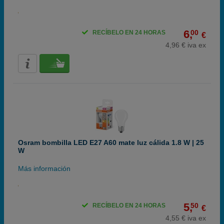
6,
00
RECÍBELO EN 24 HORAS
€
4,96 € iva ex
Osram bombilla LED E27 A60 mate luz cálida 1.8 W | 25
W
Más información
5,
50
RECÍBELO EN 24 HORAS
€
4,55 € iva ex