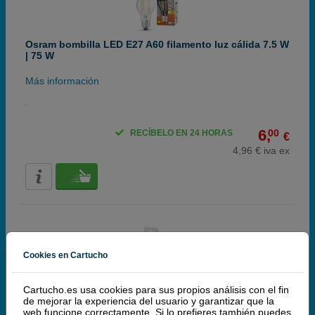
Osram bombilla LED E27 A60 filamento luz cálida 7.5 W
| 75 W
Más información
6,
00
RECÍBELO EN 24 HORAS
€
4,96 € iva ex
Cookies en Cartucho
Osram bombilla LED E27 A60 filamento luz cálida
Cartucho.es usa cookies para sus propios análisis con el fin
regulable 1.8 W | 25 W
de mejorar la experiencia del usuario y garantizar que la
web funcione correctamente. Si lo prefieres también puedes