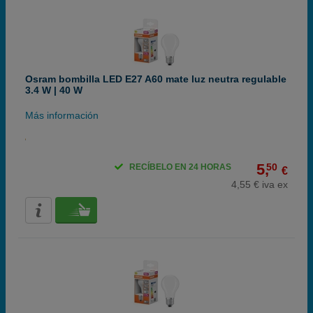
Osram bombilla LED E27 A60 mate luz neutra regulable
3.4 W | 40 W
Más información
5,
50
RECÍBELO EN 24 HORAS
€
4,55 € iva ex