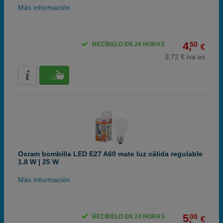
Más información
4,
50
RECÍBELO EN 24 HORAS
€
3,72 € iva ex
Osram bombilla LED E27 A60 mate luz cálida regulable
1.8 W | 25 W
Más información
5,
00
RECÍBELO EN 24 HORAS
€