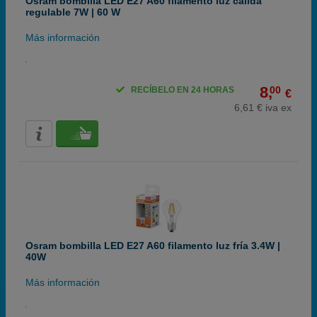
Osram bombilla LED E27 A60 filamento luz cálida
regulable 7W | 60 W
Más información
8,
00
RECÍBELO EN 24 HORAS
€
6,61 € iva ex
Osram bombilla LED E27 A60 filamento luz fría 3.4W |
40W
Más información