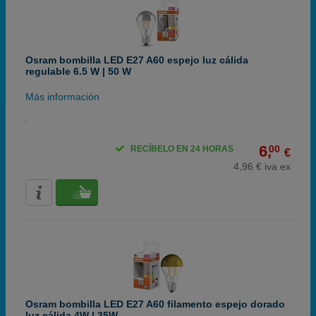
Osram bombilla LED E27 A60 espejo luz cálida
regulable 6.5 W | 50 W
Más información
6,
00
RECÍBELO EN 24 HORAS
€
4,96 € iva ex
Osram bombilla LED E27 A60 filamento espejo dorado
luz cálida 4W | 35W