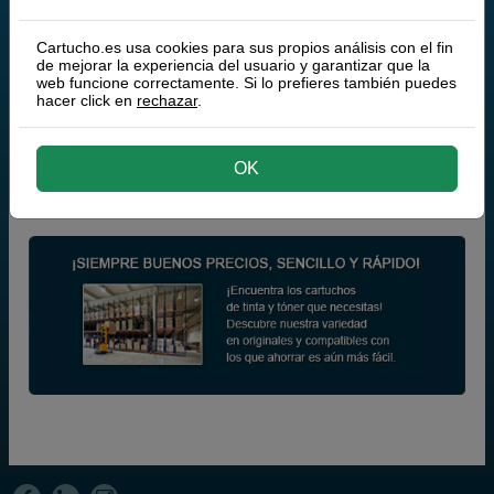
Zebra 10012713-4K (25 x 254 mm)
Cartucho.es usa cookies para sus propios análisis con el fin
Zebra 10012713-5K (25 x 254 mm)
de mejorar la experiencia del usuario y garantizar que la
web funcione correctamente. Si lo prefieres también puedes
hacer click en
rechazar
.
Zebra 10012713-6K (25 x 254 mm)
Zebra 10012713-7K (25 x 254 mm)
OK