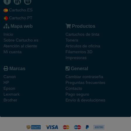
Cartucho.ES
Cartucho.PT
Mapa web
Productos
Inicio
Cartuchos de tinta
Sobre Cartucho.es
Toners
Atención al cliente
Articulos de oficina
Mi cuenta
Filamentos 3D
Impresoras
Marcas
General
Canon
Cambiar contraseña
HP
Preguntas frecuentes
Epson
Contacto
Lexmark
Pago seguro
Brother
Envío & devoluciones