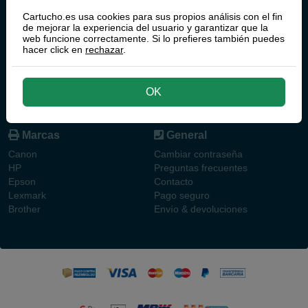
Cartucho.PT
Cartucho.es usa cookies para sus propios análisis con el fin
de mejorar la experiencia del usuario y garantizar que la
Mapa web
Productos
web funcione correctamente. Si lo prefieres también puedes
hacer click en
rechazar
.
Inicio
Cartuchos de tinta
Sobre Cartucho.es
Toners
Atención al cliente
Articulos de oficina
OK
Mi cuenta
Filamentos 3D
Impresoras
Marcas
General
Canon
Cambiar contraseña
HP
Preguntas frecuentes
Epson
Contacto
Lexmark
Pago seguro
Brother
Envío & devoluciones