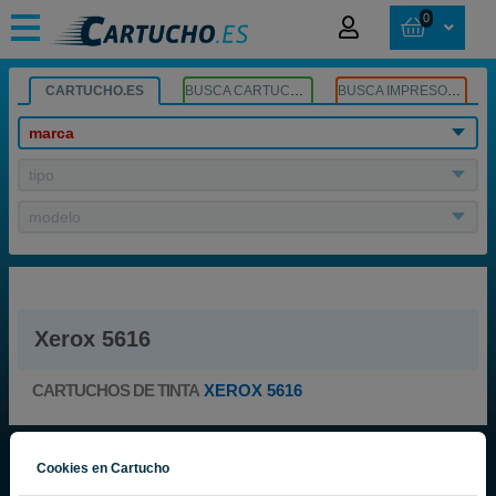
0
CARTUCHO.ES
BUSCA CARTUCHOS
BUSCA IMPRESORA
marca
tipo
modelo
Xerox 5616
CARTUCHOS DE TINTA
XEROX 5616
Cookies en Cartucho
Cartucho.ES