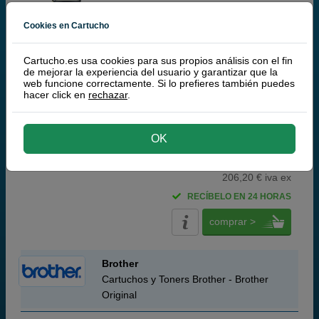
Cartuchos de tinta o toners que contiene el pack:
Cookies en Cartucho
Q-Nomic TN-248XL toner negro XL
Q-Nomic TN-248XL toner cian XL
Q-Nomic TN-248XL toner magenta XL
Cartucho.es usa cookies para sus propios análisis con el fin
Q-Nomic TN-248XL toner amarillo XL
de mejorar la experiencia del usuario y garantizar que la
Pack ahorro
web funcione correctamente. Si lo prefieres también puedes
hacer click en
rechazar
.
(9,5 / 4 opiniones)
OK
249,
50
€
206,20 € iva ex
RECÍBELO EN 24 HORAS
comprar >
Brother
Cartuchos y Toners Brother - Brother
Original