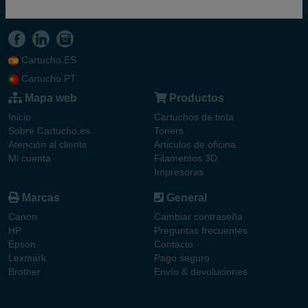
Cartucho.ES
Cartucho.PT
Mapa web
Productos
Inicio
Cartuchos de tinta
Sobre Cartucho.es
Toners
Atención al cliente
Articulos de oficina
Mi cuenta
Filamentos 3D
Impresoras
Marcas
General
Canon
Cambiar contraseña
HP
Preguntas frecuentes
Epson
Contacto
Lexmark
Pago seguro
Brother
Envío & devoluciones