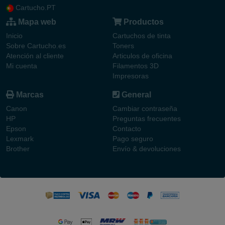
Cartucho.PT
Mapa web
Productos
Inicio
Cartuchos de tinta
Sobre Cartucho.es
Toners
Atención al cliente
Articulos de oficina
Mi cuenta
Filamentos 3D
Impresoras
Marcas
General
Canon
Cambiar contraseña
HP
Preguntas frecuentes
Epson
Contacto
Lexmark
Pago seguro
Brother
Envío & devoluciones