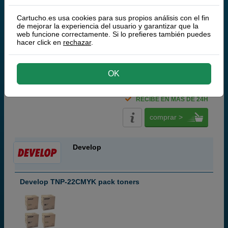
Q-Nomic TNP-22C (A0X54D2) toner cian
Q-Nomic TNP-22M (A0X53D2) toner magenta
Cartucho.es usa cookies para sus propios análisis con el fin
de mejorar la experiencia del usuario y garantizar que la
Q-Nomic TNP-22Y (A0X52D2) toner amarillo
web funcione correctamente. Si lo prefieres también puedes
Pack ahorro
hacer click en
rechazar
.
49,
00
OK
€
40,50 € iva ex
RECIBE EN MÁS DE 24H
comprar >
Develop
Develop TNP-22CMYK pack toners