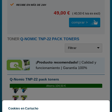
RECIBE EN MÁS DE 24H
49,00 €
( 40,50 € iva ex excl)
comprar >
TONER
Q-NOMIC TNP-22 PACK TONERS
Filtrar
¡Producto recomendado!
| Calidad y
funcionamiento | Garantía 100%
Q-Nomic TNP-22 pack toners
Ahorra 104,50 €
Cartuchos de tinta o toners que contiene el pack:
Cookies en Cartucho
Q-Nomic TNP-22K (A0X51D2) toner negro