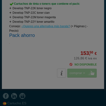
Cartuchos de tinta o toners que contiene el pack:
Develop TNP-22K toner negro
Develop TNP-22C toner cian
Develop TNP-22M toner magenta
Develop TNP-22Y toner amarillo
Consejo:
¿Quieres una alternativa más barata?
(+ Páginas | -
Precio)
Pack ahorro
153,
50
€
126,86 € iva ex
NO DISPONIBLE
comprar >
Cartucho.ES