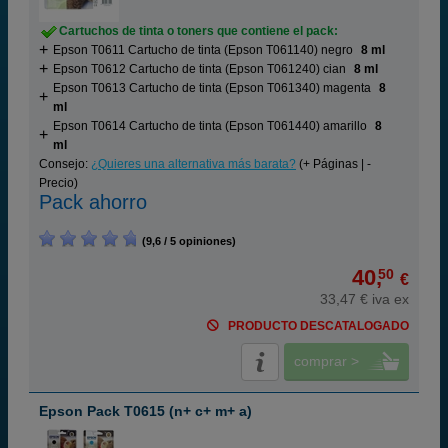
Cartuchos de tinta o toners que contiene el pack:
Epson T0611 Cartucho de tinta (Epson T061140) negro
8 ml
Epson T0612 Cartucho de tinta (Epson T061240) cian
8 ml
Epson T0613 Cartucho de tinta (Epson T061340) magenta
8
ml
Epson T0614 Cartucho de tinta (Epson T061440) amarillo
8
ml
Consejo:
¿Quieres una alternativa más barata?
(+ Páginas | -
Precio)
Pack ahorro
(9,6 / 5 opiniones)
40,
50
€
33,47 € iva ex
PRODUCTO DESCATALOGADO
comprar >
Epson Pack T0615 (n+ c+ m+ a)