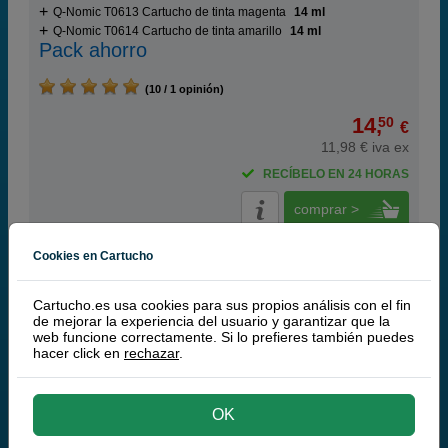
Q-Nomic T0613 Cartucho de tinta magenta
14 ml
Q-Nomic T0614 Cartucho de tinta amarillo
14 ml
Pack ahorro
(10 / 1 opinión)
14,
50
€
11,98 € iva ex
RECÍBELO EN 24 HORAS
comprar >
Cookies en Cartucho
Epson
100% Original
Cartucho.es usa cookies para sus propios análisis con el fin
de mejorar la experiencia del usuario y garantizar que la
Epson Multipack T0612 serie (cian+ magenta+
web funcione correctamente. Si lo prefieres también puedes
amarillo)
hacer click en
rechazar
.
OK