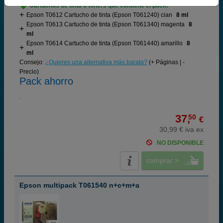
Cartuchos de tinta o toners que contiene el pack:
Epson T0612 Cartucho de tinta (Epson T061240) cian
8 ml
Epson T0613 Cartucho de tinta (Epson T061340) magenta
8
ml
Epson T0614 Cartucho de tinta (Epson T061440) amarillo
8
ml
Consejo:
¿Quieres una alternativa más barata?
(+ Páginas | -
Precio)
Pack ahorro
37,
50
€
30,99 € iva ex
NO DISPONIBLE
comprar >
Epson multipack T061540 n+c+m+a