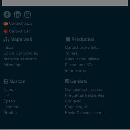
Cartucho.ES
Cartucho.PT
Mapa web
Productos
Inicio
Cartuchos de tinta
Sobre Cartucho.es
Toners
Atención al cliente
Articulos de oficina
Mi cuenta
Filamentos 3D
Impresoras
Marcas
General
Canon
Cambiar contraseña
HP
Preguntas frecuentes
Epson
Contacto
Lexmark
Pago seguro
Brother
Envío & devoluciones