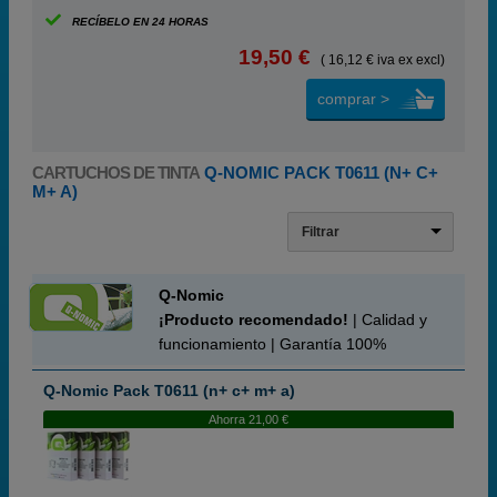
RECÍBELO EN 24 HORAS
19,50 €
( 16,12 € iva ex excl)
comprar >
CARTUCHOS DE TINTA
Q-NOMIC PACK T0611 (N+ C+
M+ A)
Filtrar
Q-Nomic
¡Producto recomendado!
| Calidad y
funcionamiento | Garantía 100%
Q-Nomic Pack T0611 (n+ c+ m+ a)
Ahorra 21,00 €