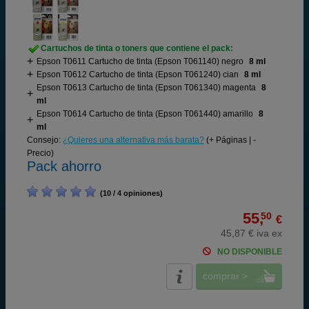
Cartuchos de tinta o toners que contiene el pack:
Epson T0611 Cartucho de tinta (Epson T061140) negro
8 ml
Epson T0612 Cartucho de tinta (Epson T061240) cian
8 ml
Epson T0613 Cartucho de tinta (Epson T061340) magenta
8
ml
Epson T0614 Cartucho de tinta (Epson T061440) amarillo
8
ml
Consejo:
¿Quieres una alternativa más barata?
(+ Páginas | -
Precio)
Pack ahorro
(10 / 4 opiniones)
55,
50
€
45,87 € iva ex
NO DISPONIBLE
comprar >