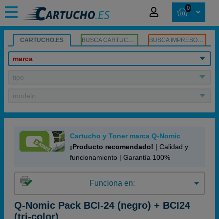
0
CARTUCHO.ES
BUSCA CARTUCHOS
BUSCA IMPRESORA
marca
tipo
modelo
Cartucho y Toner marca Q-Nomic
¡Producto recomendado!
| Calidad y
funcionamiento | Garantía 100%
Funciona en:
Q-Nomic Pack BCI-24 (negro) + BCI24
(tri-color)