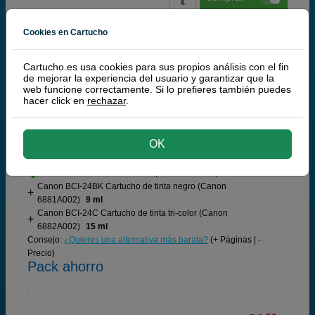
Cookies en Cartucho
Canon
100% Cartuchos Originales Canon
Cartucho.es usa cookies para sus propios análisis con el fin
de mejorar la experiencia del usuario y garantizar que la
Canon Pack cartuchos BCI-24 (negro) + BCI-24
web funcione correctamente. Si lo prefieres también puedes
(tri-color)
hacer click en
rechazar
.
OK
Cartuchos de tinta o toners que contiene el pack:
Canon BCI-24BK Cartucho de tinta negro (Canon
6881A002)
9 ml
Canon BCI-24C Cartucho de tinta tri-color (Canon
6882A002)
15 ml
Consejo:
¿Quieres una alternativa más barata?
(+ Páginas | -
Precio)
Pack ahorro