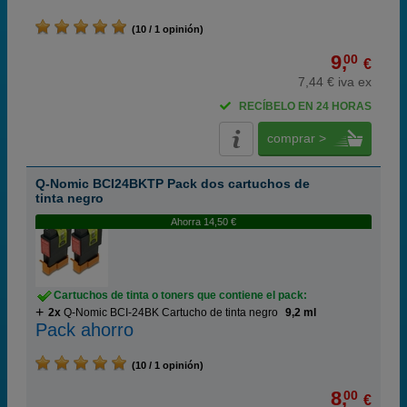
(10 / 1 opinión)
9,
00
€
7,44 € iva ex
RECÍBELO EN 24 HORAS
comprar >
Q-Nomic BCI24BKTP Pack dos cartuchos de
tinta negro
Ahorra 14,50 €
Cartuchos de tinta o toners que contiene el pack:
2x
Q-Nomic BCI-24BK Cartucho de tinta negro
9,2 ml
Pack ahorro
(10 / 1 opinión)
8,
00
€