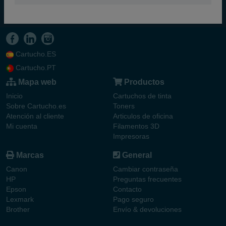
Cartucho.ES
Cartucho.PT
Mapa web
Productos
Inicio
Cartuchos de tinta
Sobre Cartucho.es
Toners
Atención al cliente
Articulos de oficina
Mi cuenta
Filamentos 3D
Impresoras
Marcas
General
Canon
Cambiar contraseña
HP
Preguntas frecuentes
Epson
Contacto
Lexmark
Pago seguro
Brother
Envío & devoluciones