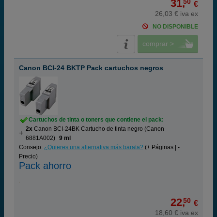
31,
50
€
26,03 € iva ex
NO DISPONIBLE
comprar >
Canon BCI-24 BKTP Pack cartuchos negros
Cartuchos de tinta o toners que contiene el pack:
2x
Canon BCI-24BK Cartucho de tinta negro (Canon
6881A002)
9 ml
Consejo:
¿Quieres una alternativa más barata?
(+ Páginas | -
Precio)
Pack ahorro
22,
50
€
18,60 € iva ex