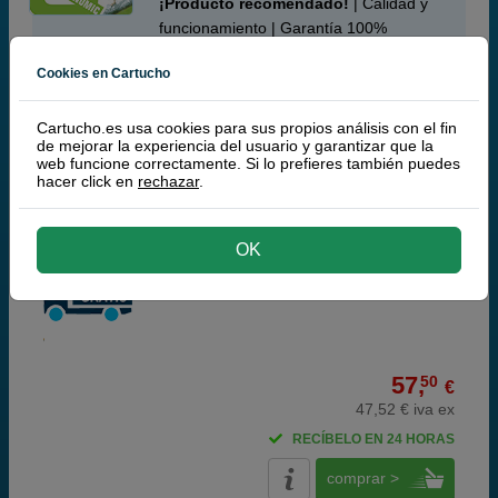
¡Producto recomendado!
| Calidad y
funcionamiento | Garantía 100%
Cookies en Cartucho
Q-Nomic Multipack 41 (tri-color) + 45 (Negro)
Ahorra 40,45 €
Cartucho.es usa cookies para sus propios análisis con el fin
de mejorar la experiencia del usuario y garantizar que la
web funcione correctamente. Si lo prefieres también puedes
hacer click en
rechazar
.
Cartuchos de tinta o toners que contiene el pack:
Q-Nomic 45 Cartucho de tinta (51645AE) negro XL
42 ml
Q-Nomic 41 Cartucho de tinta tri-color (51641A)
40 ml
OK
Pack ahorro
57,
50
€
47,52 € iva ex
RECÍBELO EN 24 HORAS
comprar >