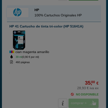
HP
100% Cartuchos Originales HP
HP 41 Cartucho de tinta tri-color (HP 51641A)
cian magenta amarillo
39 ml
(0,90 € por ml)
460 páginas
35,
00
€
28,93 € iva ex
NO DISPONIBLE
comprar >