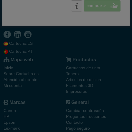
comprar >
Cartucho.ES
Cartucho.PT
Mapa web
Productos
Inicio
Cartuchos de tinta
Sobre Cartucho.es
Toners
Atención al cliente
Articulos de oficina
Mi cuenta
Filamentos 3D
Impresoras
Marcas
General
Canon
Cambiar contraseña
HP
Preguntas frecuentes
Epson
Contacto
Lexmark
Pago seguro