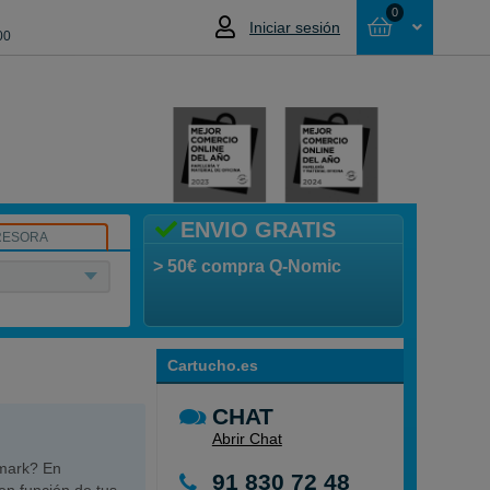
0
Iniciar sesión
00
Cesta
NO HAS SELECCIONADO NINGÚN
PRODUCTO
ENVIO GRATIS
RESORA
> 50€ compra Q-Nomic
Cartucho.es
CHAT
Abrir Chat
xmark? En
91 830 72 48