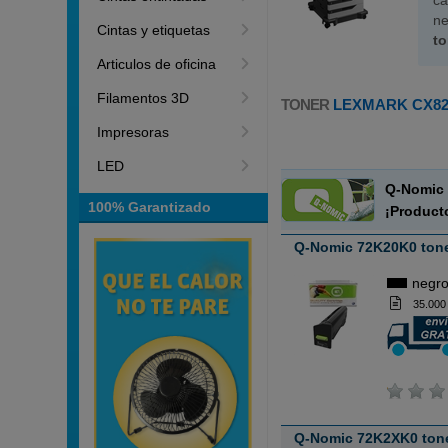
ca
ne
Cintas y etiquetas
t
Articulos de oficina
Filamentos 3D
TONER
LEXMARK CX82
Impresoras
LED
Q-Nomic 
100% Garantizado
¡Product
Q-Nomic 72K20K0 tone
negr
35.000
Q-Nomic 72K2XK0 tone