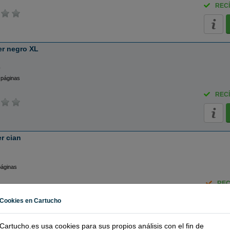
RECÍ
r negro XL
o
 páginas
RECÍ
r cian
páginas
REC
Cookies en Cartucho
Cartucho.es usa cookies para sus propios análisis con el fin de
r cian XL