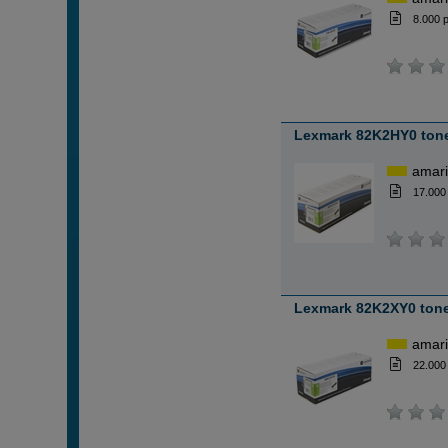
8.000 
Lexmark 82K2HY0 tone
amari
17.000
Lexmark 82K2XY0 tone
amari
22.000