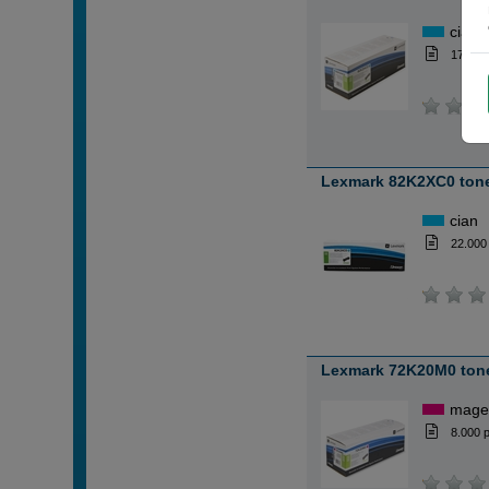
cian
17.000
Lexmark 82K2XC0 tone
cian
22.000
Lexmark 72K20M0 ton
mage
8.000 