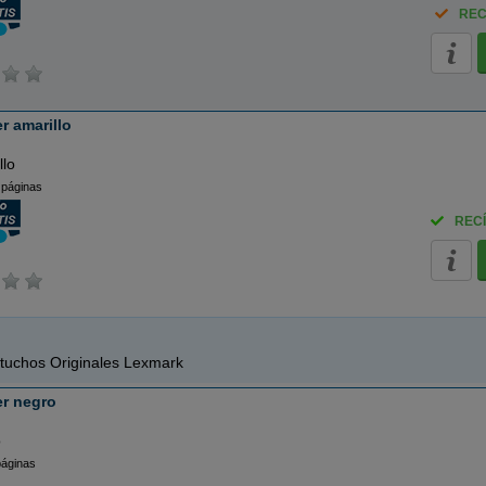
REC
r amarillo
llo
 páginas
RECÍ
tuchos Originales Lexmark
r negro
o
páginas