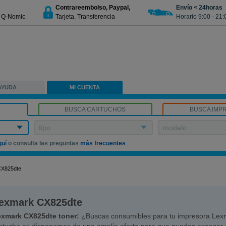
Contrareembolso, Paypal,
Envío < 24horas
€ Q-Nomic
Tarjeta, Transferencia
Horario 9:00 - 21:
AYUDA
MI CUENTA
BUSCA CARTUCHOS
BUSCA IMP
tipo
modelo
quí
o consulta las preguntas
más frecuentes
CX825dte
exmark CX825dte
exmark CX825dte toner:
¿Buscas consumibles para tu impresora Le