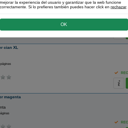
mejorar la experiencia del usuario y garantizar que la web funcione
correctamente. Si lo prefieres también puedes hacer click en
rechazar
.
 páginas
REC
OK
r cian XL
 páginas
REC
er magenta
nta
páginas
REC