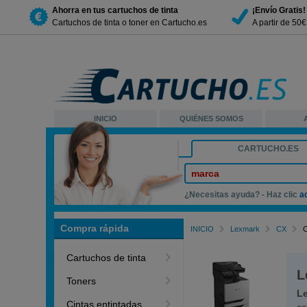
Ahorra en tus cartuchos de tinta
¡Envío Gratis!
Cartuchos de tinta o toner en Cartucho.es
A partir de 50
INICIO
QUIÉNES SOMOS
CARTUCHO.ES
marca
¿Necesitas ayuda? - Haz clic
a
Compra rápida
INICIO
Lexmark
CX
Cartuchos de tinta
L
Toners
L
Cintas entintadas