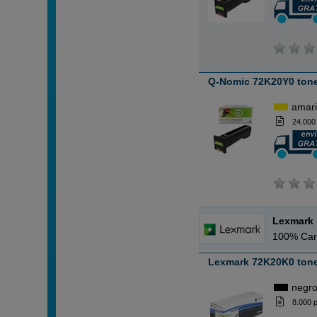
Q-Nomic 72K20Y0 tone
amari
24.000
Lexmark
100% Car
Lexmark 72K20K0 tone
negr
8.000 