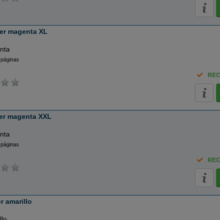
er magenta XL
nta
 páginas
REC
er magenta XXL
nta
 páginas
REC
 amarillo
llo