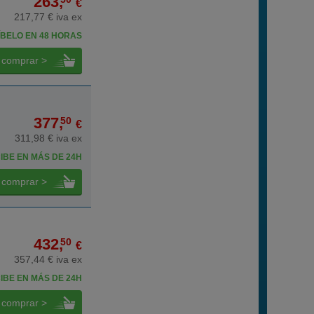
263,
€
217,77 € iva ex
BELO EN 48 HORAS
comprar >
377,
50
€
311,98 € iva ex
IBE EN MÁS DE 24H
comprar >
432,
50
€
357,44 € iva ex
IBE EN MÁS DE 24H
comprar >