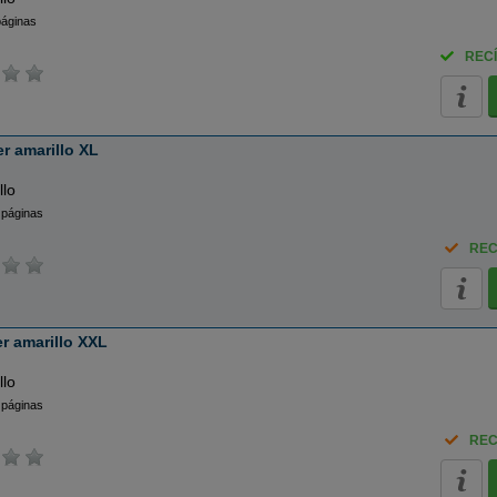
páginas
RECÍ
r amarillo XL
llo
 páginas
REC
r amarillo XXL
llo
 páginas
REC