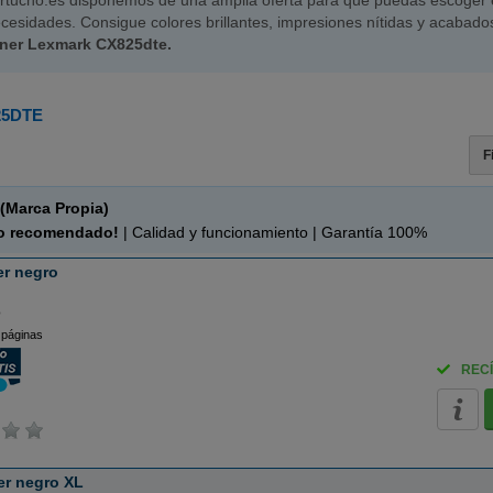
rtucho.es disponemos de una amplia oferta para que puedas escoger e
cesidades. Consigue colores brillantes, impresiones nítidas y acabado
oner Lexmark CX825dte.
5DTE
F
(Marca Propia)
o recomendado!
| Calidad y funcionamiento | Garantía 100%
r negro
o
 páginas
RECÍ
r negro XL