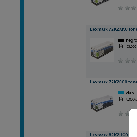
Lexmark 72K2XK0 tone
negr
33.000
Lexmark 72K20C0 tone
cian
8.000 
Lexmark 82K2HC0 tone