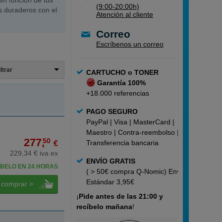
n función de tus
(9:00-20:00h)
s duraderos con el
Atención al cliente
Correo
Escríbenos un correo
iltrar
CARTUCHO o TONER
Garantía 100%
+18.000 referencias
PAGO SEGURO
PayPal | Visa | MasterCard |
Maestro | Contra-reembolso |
277,
50
Transferencia bancaria
€
229,34 € iva ex
ENVÍO GRATIS
BELO EN 24 HORAS
( > 50€ compra Q-Nomic) Envío
Estándar 3,95€
comprar >
¡
Pide
antes de las 21:00 y
recíbelo mañana
!