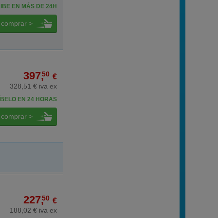
IBE EN MÁS DE 24H
comprar >
397,
50
€
328,51 € iva ex
BELO EN 24 HORAS
comprar >
227,
50
€
188,02 € iva ex