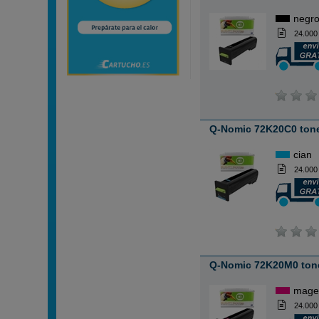
negr
24.000
Q-Nomic 72K20C0 tone
cian
24.000
Q-Nomic 72K20M0 ton
mage
24.000