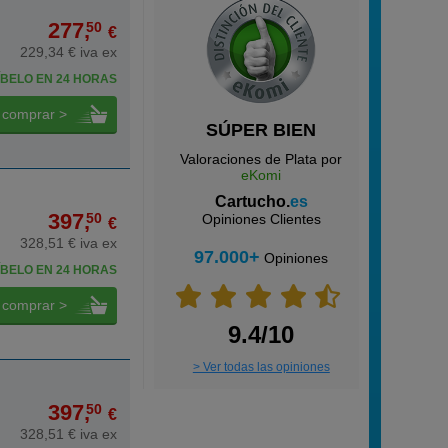
277,
50
€
229,34 € iva ex
BELO EN 24 HORAS
comprar >
SÚPER BIEN
Valoraciones de Plata por
eKomi
Cartucho.
es
397,
50
Opiniones Clientes
€
328,51 € iva ex
97.000+
Opiniones
BELO EN 24 HORAS
comprar >
9.4/10
> Ver todas las opiniones
397,
50
€
328,51 € iva ex