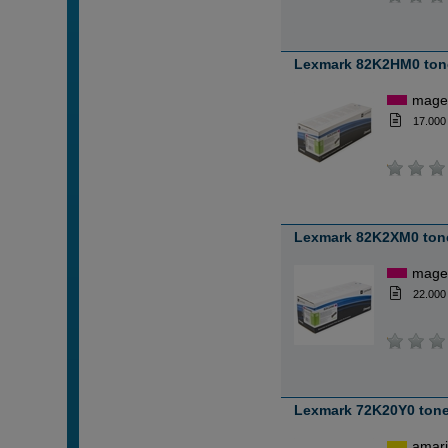
Lexmark 82K2HM0 ton
mage
17.000
Lexmark 82K2XM0 ton
mage
22.000
Lexmark 72K20Y0 toner
amari