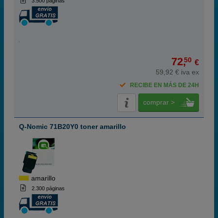
3.500 páginas
72,
50
€
59,92 € iva ex
RECIBE EN MÁS DE 24H
comprar >
Q-Nomic 71B20Y0 toner amarillo
amarillo
2.300 páginas