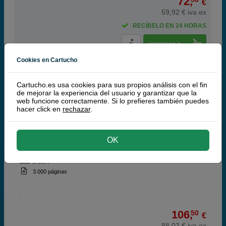
72,
€
59,92 € iva ex
RECÍBELO EN 24 HORAS
comprar >
Cookies en Cartucho
Lexmark
100% Cartuchos Originales Lexmark
Cartucho.es usa cookies para sus propios análisis con el fin
de mejorar la experiencia del usuario y garantizar que la
web funcione correctamente. Si lo prefieres también puedes
Lexmark 71B20K0 toner negro
hacer click en
rechazar
.
OK
black
3.000 páginas
106,
50
€
88,02 € iva ex