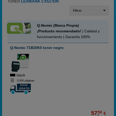
TONER
LEXMARK CX517DN
Filtrar
Q-Nomic (Marca Propia)
¡Producto recomendado!
| Calidad y
funcionamiento | Garantía 100%
Q-Nomic 71B20K0 toner negro
black
3.000 páginas
57,
50
€