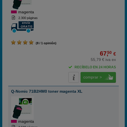
magenta
2.300 páginas
(8 / 1 opinión)
67,
50
€
55,79 € iva ex
RECÍBELO EN 24 HORAS
comprar >
Q-Nomic 71B2HM0 toner magenta XL
magenta