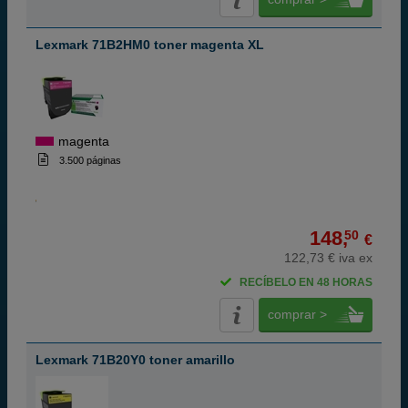
Lexmark 71B2HM0 toner magenta XL
magenta
3.500 páginas
148,
50
€
122,73 € iva ex
RECÍBELO EN 48 HORAS
comprar >
Lexmark 71B20Y0 toner amarillo