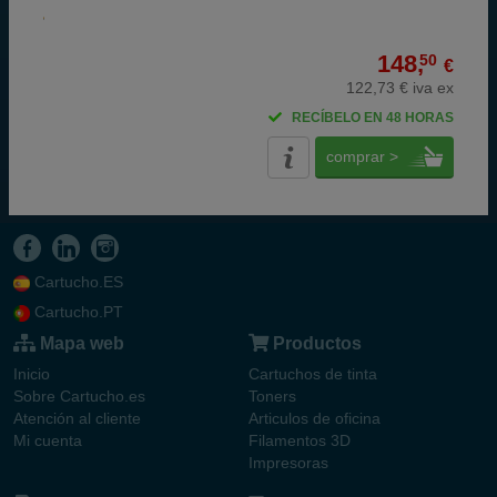
148,
50
€
122,73 € iva ex
RECÍBELO EN 48 HORAS
comprar >
Cartucho.ES
Cartucho.PT
Mapa web
Productos
Inicio
Cartuchos de tinta
Sobre Cartucho.es
Toners
Atención al cliente
Articulos de oficina
Mi cuenta
Filamentos 3D
Impresoras