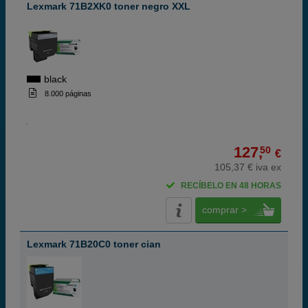
Lexmark 71B2XK0 toner negro XXL
black
8.000 páginas
127,
50
€
105,37 € iva ex
RECÍBELO EN 48 HORAS
comprar >
Lexmark 71B20C0 toner cian