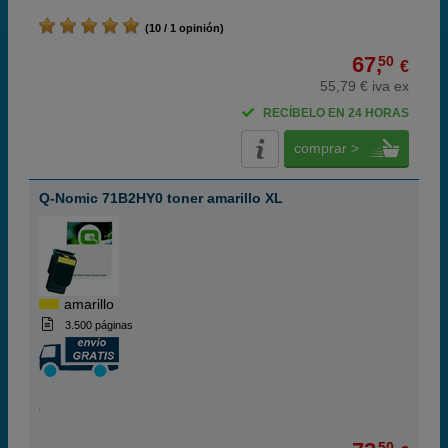
(10 / 1 opinión)
67,
50
€
55,79 € iva ex
RECÍBELO EN 24 HORAS
comprar >
Q-Nomic 71B2HY0 toner amarillo XL
amarillo
3.500 páginas
50