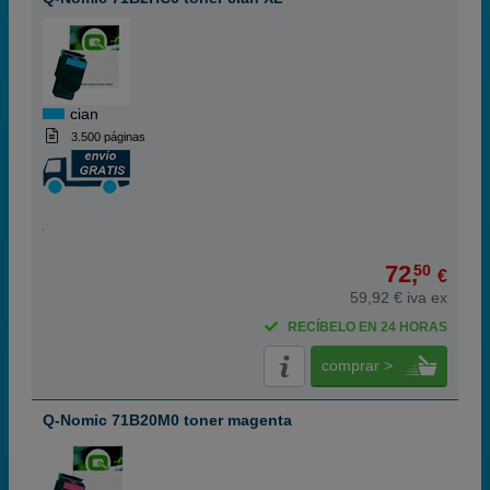
cian
3.500 páginas
72,
50
€
59,92 € iva ex
RECÍBELO EN 24 HORAS
comprar >
Q-Nomic 71B20M0 toner magenta