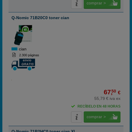
comprar >
Q-Nomic 71B20C0 toner cian
cian
2.300 páginas
67,
50
€
55,79 € iva ex
RECÍBELO EN 48 HORAS
comprar >
Q-Nomic 71B2HC0 toner cian XL