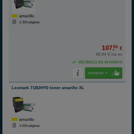
amarillo
2.300 páginas
107,
50
€
88,84 € iva ex
RECÍBELO EN 48 HORAS
comprar >
Lexmark 71B2HY0 toner amarillo XL
amarillo
3.500 páginas