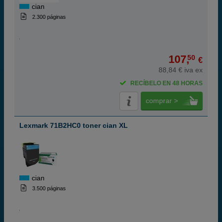
cian
2.300 páginas
107,
50
€
88,84 € iva ex
RECÍBELO EN 48 HORAS
comprar >
Lexmark 71B2HC0 toner cian XL
cian
3.500 páginas