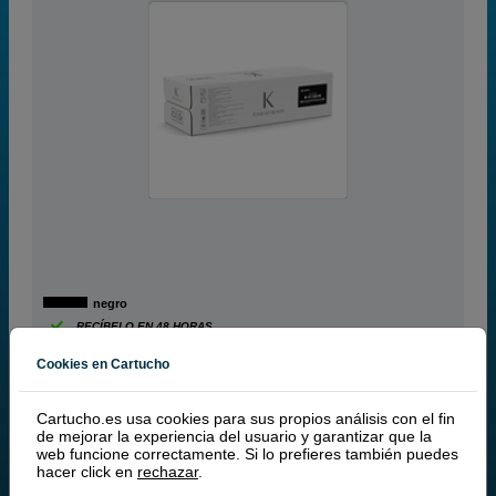
negro
RECÍBELO EN 48 HORAS
70.000 páginas
Cookies en Cartucho
TONER KYOCERA TK6725 NEGRO
Cartucho.es usa cookies para sus propios análisis con el fin
de mejorar la experiencia del usuario y garantizar que la
El toner negro TK-6725 también es conocido como
toner
web funcione correctamente. Si lo prefieres también puedes
Kyocera Mita 1T02NJ0NL0
.
hacer click en
rechazar
.
El cartucho de
toner 1T02NJ0NL0
tiene una duración de