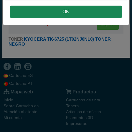
70.000
páginas en base a un 5% de cobertura. Consigue
resultados excelentes gracias a la calidad del toner
Kyocera Mita TK-6725
.
OK
Producto original:
Toner Kyocera TK6725
.
124,50 €
PVP
136,95 €
102,89 € iva ex
comprar >
TONER
KYOCERA TK-6725 (1T02NJ0NL0) TONER
NEGRO
Cartucho.ES
Cartucho.PT
Mapa web
Productos
Inicio
Cartuchos de tinta
Sobre Cartucho.es
Toners
Atención al cliente
Articulos de oficina
Mi cuenta
Filamentos 3D
Impresoras