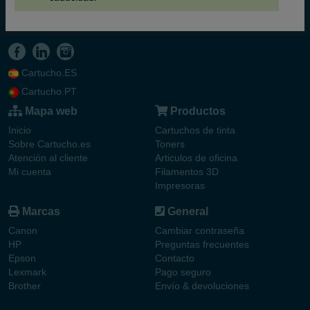
Cartucho.ES
Cartucho.PT
Mapa web
Productos
Inicio
Cartuchos de tinta
Sobre Cartucho.es
Toners
Atención al cliente
Articulos de oficina
Mi cuenta
Filamentos 3D
Impresoras
Marcas
General
Canon
Cambiar contraseña
HP
Preguntas frecuentes
Epson
Contacto
Lexmark
Pago seguro
Brother
Envío & devoluciones