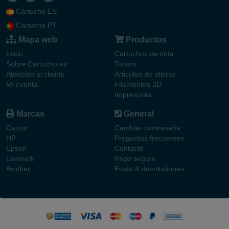
Cartucho.ES
Cartucho.PT
Mapa web
Productos
Inicio
Cartuchos de tinta
Sobre Cartucho.es
Toners
Atención al cliente
Articulos de oficina
Mi cuenta
Filamentos 3D
Impresoras
Marcas
General
Canon
Cambiar contraseña
HP
Preguntas frecuentes
Epson
Contacto
Lexmark
Pago seguro
Brother
Envío & devoluciones