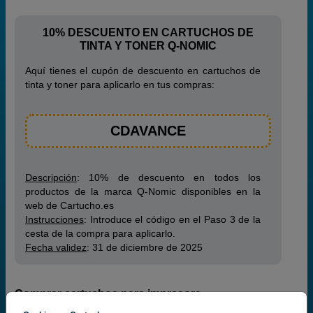
10% DESCUENTO EN CARTUCHOS DE
TINTA Y TONER Q-NOMIC
Aquí tienes el cupón de descuento en cartuchos de
tinta y toner para aplicarlo en tus compras:
CDAVANCE
Descripción
: 10% de descuento en todos los
productos de la marca Q-Nomic disponibles en la
web de Cartucho.es
Instrucciones
: Introduce el código en el Paso 3 de la
cesta de la compra para aplicarlo.
Fecha validez
: 31 de diciembre de 2025
Comprar cartuchos para impresora