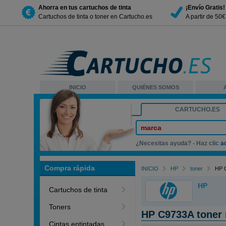
Ahorra en tus cartuchos de tinta
¡Envío Gratis!
Cartuchos de tinta o toner en Cartucho.es
A partir de 50
INICIO
QUIÉNES SOMOS
CARTUCHO.ES
marca
¿Necesitas ayuda? - Haz clic
a
Compra rápida
INICIO
HP
toner
HP 
HP
Cartuchos de tinta
Toners
HP C9733A toner
Cintas entintadas