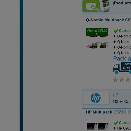
¡Product
Q-Nomic Multipack C9
Ahorra 305,00
Cartuch
€
Q-Nomic
Q-Nomic
Q-Nomic
Q-Nomic
Pack a
HP
100% Car
HP Multipack C9730+3
Cartuch
HP C973