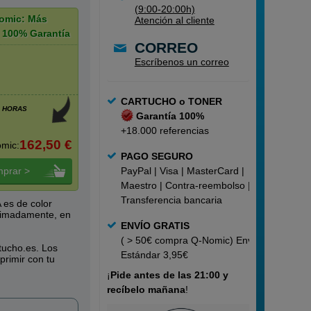
(9:00-20:00h)
omic: Más
Atención al cliente
 100% Garantía
CORREO
Escríbenos un correo
CARTUCHO o TONER
8 HORAS
Garantía 100%
+18.000 referencias
162,50 €
mic:
PAGO SEGURO
prar >
PayPal | Visa | MasterCard |
Maestro | Contra-reembolso |
Transferencia bancaria
 es de color
ximadamente, en
ENVÍO GRATIS
( > 50€ compra Q-Nomic) Envío
tucho.es. Los
Estándar 3,95€
primir con tu
¡
Pide
antes de las 21:00 y
recíbelo mañana
!