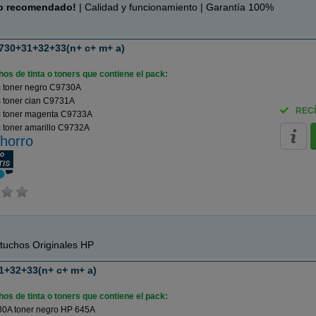
o recomendado!
| Calidad y funcionamiento | Garantía 100%
730+31+32+33(n+ c+ m+ a)
os de tinta o toners que contiene el pack:
 toner negro C9730A
 toner cian C9731A
RECÍ
 toner magenta C9733A
 toner amarillo C9732A
horro
tuchos Originales HP
1+32+33(n+ c+ m+ a)
os de tinta o toners que contiene el pack:
0A toner negro HP 645A