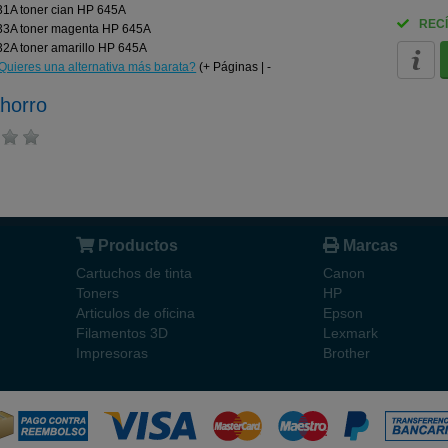
1A toner cian HP 645A
RECÍ
3A toner magenta HP 645A
2A toner amarillo HP 645A
Quieres una alternativa más barata?
(+ Páginas | -
horro
Productos
Marcas
Cartuchos de tinta
Canon
Toners
HP
Articulos de oficina
Epson
Filamentos 3D
Lexmark
Impresoras
Brother