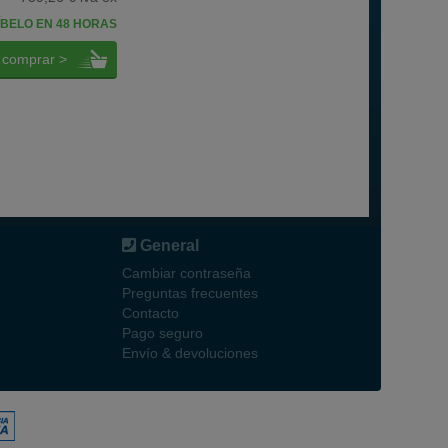
BELO EN 48 HORAS
comprar >
General
Cambiar contraseña
Preguntas frecuentes
Contacto
Pago seguro
Envío & devoluciones