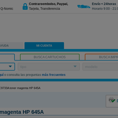
Contrareembolso, Paypal,
Envío < 24horas
€ Q-Nomic
Tarjeta, Transferencia
Horario 9:00 - 21:
AYUDA
MI CUENTA
BUSCA CARTUCHOS
BUSCA IMP
tipo
modelo
quí
o consulta las preguntas
más frecuentes
C9733A toner magenta HP 645A
 magenta HP 645A