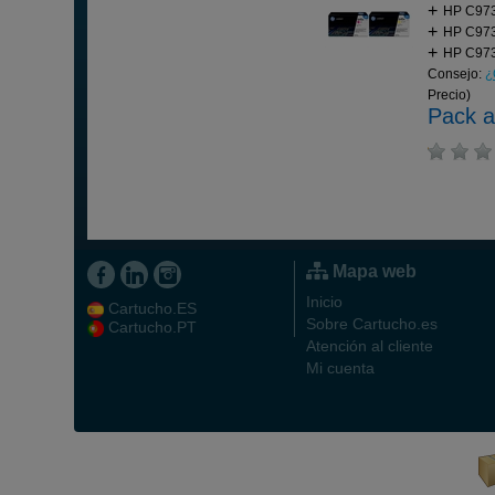
HP C973
HP C973
HP C973
Consejo:
¿
Precio)
Pack a
Mapa web
Inicio
Cartucho.ES
Sobre Cartucho.es
Cartucho.PT
Atención al cliente
Mi cuenta