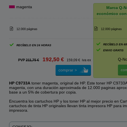
magenta
Marca Q-N
económico con
12.000 páginas
12.000 páginas
RECÍBELO EN 4
RECÍBELO EN 24 HORAS
ENVIO GRATIS
192,50 €
Q-No
PVP
211,75 €
159,09 € iva ex
com
comprar >
HP C9733A
toner magenta, original de HP. Este toner HP C9733A
magenta, con una duración aproximada de 12.000 paginas apro
base a un 5% de cobertura por copia.
Encuentra los cartuchos HP y los toner HP al mejor precio en Car
cartuchos de tinta HP originales llevan tinta impresora HP para im
impresora.