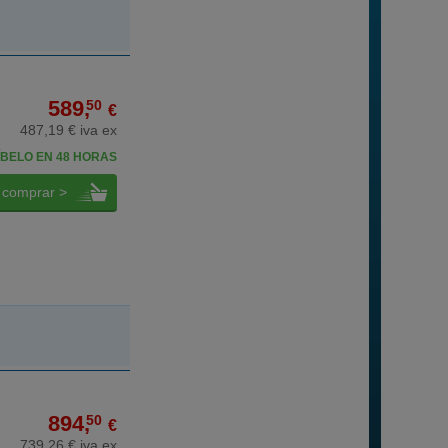
589,
50
€
487,19 € iva ex
BELO EN 48 HORAS
comprar >
894,
50
€
739,26 € iva ex