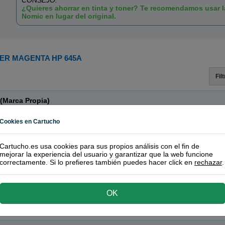
CONSEJO:
¿Quieres ahorrar en tinta y toner? Te recomendamos usar 
Nomic en lugar del original.
ER MAGENTA HP 645A
Fil
(Marca Propia)
o recomendado!
| Calidad y funcionamiento | Garantía 100%
Cookies en Cartucho
ta C9733A
Cartucho.es usa cookies para sus propios análisis con el fin de
nta
mejorar la experiencia del usuario y garantizar que la web funcione
 páginas
correctamente. Si lo prefieres también puedes hacer click en
rechazar
.
RECÍ
rra más de 100€!
OK