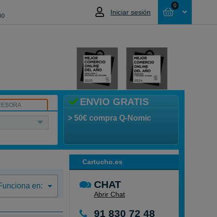
0
Iniciar sesión
00
Cesta
NO HAS SELECCIONADO NINGÚN
PRODUCTO
ENVIO GRATIS
RESORA
> 50€ compra Q-Nomic
Cartucho.es
CHAT
Funciona en:
Abrir Chat
91 830 72 48