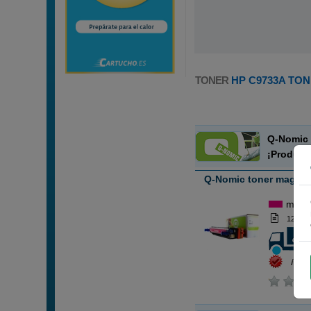
TONER
HP C9733A TON
Q-Nomic 
¡Product
Q-Nomic toner magen
mage
12.000
¡Aho