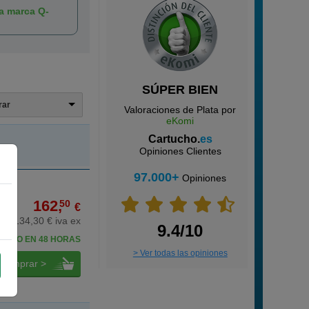
la marca Q-
SÚPER BIEN
trar
Valoraciones de Plata por
eKomi
Cartucho.
es
Opiniones Clientes
97.000+
Opiniones
162,
50
€
134,30 € iva ex
9.4/10
BELO EN 48 HORAS
> Ver todas las opiniones
comprar >