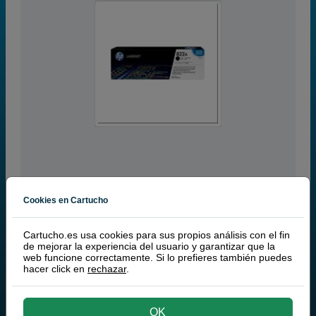
black
Cookies en Cartucho
RECIBE EN MÁS DE 24H
25.000 páginas
Cartucho.es usa cookies para sus propios análisis con el fin
de mejorar la experiencia del usuario y garantizar que la
web funcione correctamente. Si lo prefieres también puedes
HP 822A toner (HP C8550A) negro es un producto original de HP.
hacer click en
rechazar
.
De la serie HP C8550A. Con este HP 822A toner (HP C8550A)
negro podrá imprimir 25000 páginas aproximadamente en base a
una cobertura de un 5%. Recuerda que este toner negro es original
de HP.
OK