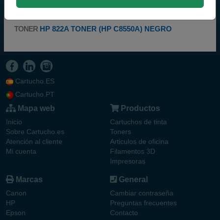
207,50 €
PVP
228,25 €
171,49 € iva ex
comprar >
TONER
HP 822A TONER (HP C8550A) NEGRO
Cartucho.ES
Cartucho.PT
Mapa web
Productos
Inicio
Cartuchos de tinta
Sobre Cartucho.es
Toners
Atención al cliente
Articulos de oficina
Mi cuenta
Filamentos 3D
Impresoras
Marcas
General
Canon
Cambiar contraseña
HP
Preguntas frecuentes
Epson
Contacto