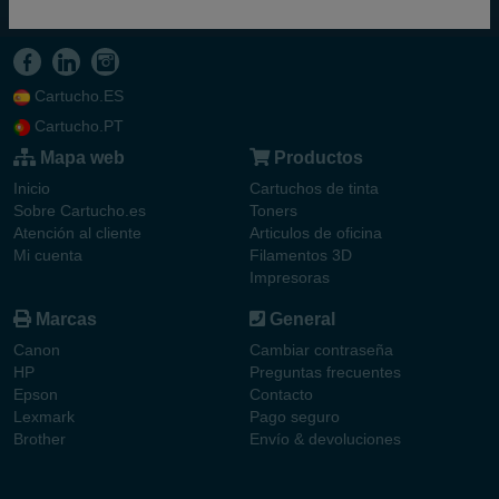
Cartucho.ES
Cartucho.PT
Mapa web
Productos
Inicio
Cartuchos de tinta
Sobre Cartucho.es
Toners
Atención al cliente
Articulos de oficina
Mi cuenta
Filamentos 3D
Impresoras
Marcas
General
Canon
Cambiar contraseña
HP
Preguntas frecuentes
Epson
Contacto
Lexmark
Pago seguro
Brother
Envío & devoluciones