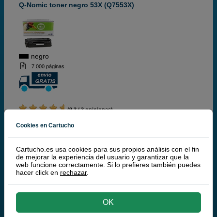
Q-Nomic toner negro 53X (Q7553X)
negro
7.000 páginas
(9,3 / 3 opiniones)
92,
50
Cookies en Cartucho
€
76,45 € iva ex
Cartucho.es usa cookies para sus propios análisis con el fin
RECÍBELO EN 24 HORAS
de mejorar la experiencia del usuario y garantizar que la
web funcione correctamente. Si lo prefieres también puedes
comprar >
hacer click en
rechazar
.
¡Producto recomendado!
| Calidad y
OK
funcionamiento | Garantía 100%