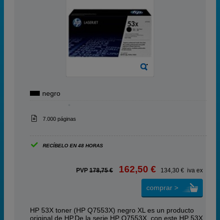
negro
7.000 páginas
RECÍBELO EN 48 HORAS
162,50 €
PVP
178,75 €
134,30 € iva ex
comprar >
HP 53X toner (HP Q7553X) negro XL es un producto
original de HP.De la serie HP Q7553X, con este HP 53X