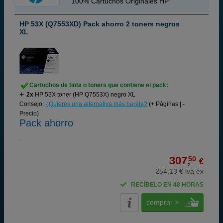
100% Cartuchos Originales HP
HP 53X (Q7553XD) Pack ahorro 2 toners negros
XL
Cartuchos de tinta o toners que contiene el pack:
2x
HP 53X toner (HP Q7553X) negro XL
Consejo:
¿Quieres una alternativa más barata?
(+ Páginas | -
Precio)
Pack ahorro
307,
50
€
254,13 € iva ex
RECÍBELO EN 48 HORAS
comprar >