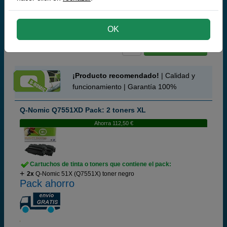
87,
50
€
72,31 € iva ex
RECÍBELO EN 24 HORAS
OK
comprar >
¡Producto recomendado!
| Calidad y
funcionamiento | Garantía 100%
Q-Nomic Q7551XD Pack: 2 toners XL
Ahorra 112,50 €
Cartuchos de tinta o toners que contiene el pack:
2x
Q-Nomic 51X (Q7551X) toner negro
Pack ahorro