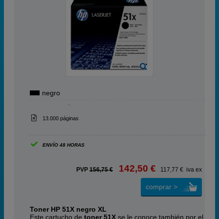
negro
13.000 páginas
ENVÍO 48 HORAS
142,50 €
PVP
156,75 €
117,77 € iva ex
comprar >
Toner HP 51X negro XL
Este cartucho de
toner 51X
se le conoce también por el