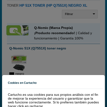
TONER
HP 51X TONER (HP Q7551X) NEGRO XL
Filtrar
Q-Nomic (Marca Propia)
¡Producto recomendado!
| Calidad y
funcionamiento | Garantía 100%
Q-Nomic 51X (Q7551X) toner negro
negro
13.000 páginas
Cookies en Cartucho
Cartucho.es usa cookies para sus propios análisis con el fin
de mejorar la experiencia del usuario y garantizar que la
(2 / 1 opinión)
web funcione correctamente. Si lo prefieres también puedes
hacer click en
rechazar
.