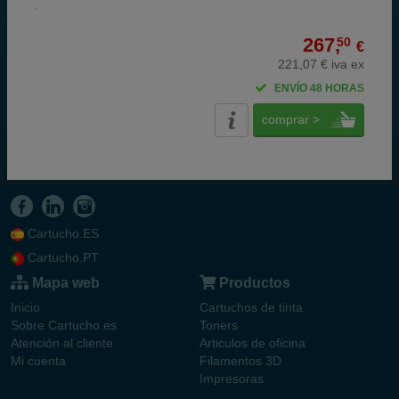
267,
50
€
221,07 € iva ex
ENVÍO 48 HORAS
comprar >
Cartucho.ES
Cartucho.PT
Mapa web
Productos
Inicio
Cartuchos de tinta
Sobre Cartucho.es
Toners
Atención al cliente
Articulos de oficina
Mi cuenta
Filamentos 3D
Impresoras