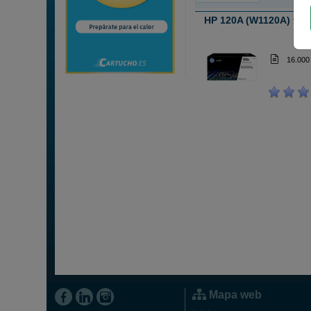
HP 120A (W1120A) tam
ABC
sin
16.000
Mapa web