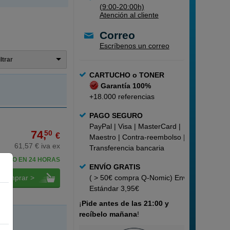
(9:00-20:00h)
Atención al cliente
Correo
Escríbenos un correo
iltrar
CARTUCHO o TONER
Garantía 100%
+18.000 referencias
PAGO SEGURO
PayPal | Visa | MasterCard |
74,
50
€
Maestro | Contra-reembolso |
61,57 € iva ex
Transferencia bancaria
BELO EN 24 HORAS
ENVÍO GRATIS
comprar >
( > 50€ compra Q-Nomic) Envío
Estándar 3,95€
¡
Pide
antes de las 21:00 y
recíbelo mañana
!