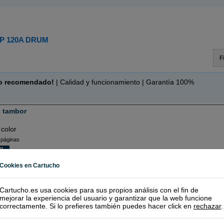
P 120A DRUM
F
o recomendado!
| Calidad y funcionamiento | Garantía 100%
 tambor
 color
 páginas
RECÍ
Cookies en Cartucho
(10 / 1 opinión)
Cartucho.es usa cookies para sus propios análisis con el fin de
mejorar la experiencia del usuario y garantizar que la web funcione
correctamente. Si lo prefieres también puedes hacer click en
rechazar
.
tuchos Originales HP