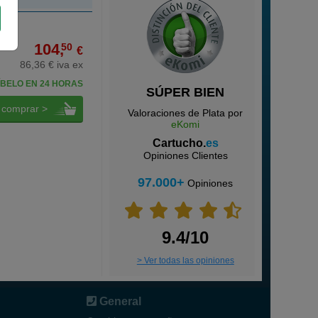
104,
50
€
86,36 € iva ex
BELO EN 24 HORAS
SÚPER BIEN
comprar >
Valoraciones de Plata por
eKomi
Cartucho.
es
Opiniones Clientes
97.000+
Opiniones
9.4/10
> Ver todas las opiniones
General