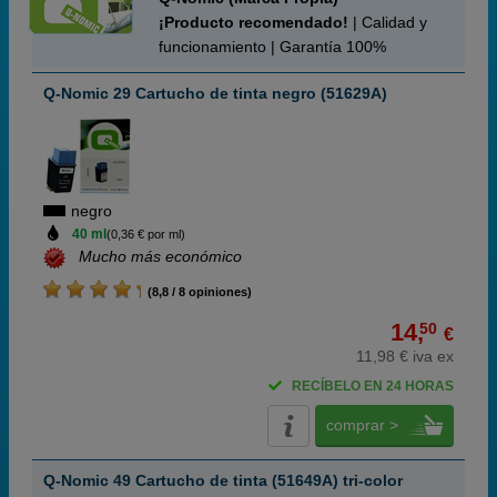
¡Producto recomendado!
| Calidad y
funcionamiento | Garantía 100%
Q-Nomic 29 Cartucho de tinta negro (51629A)
negro
40 ml
(0,36 € por ml)
Mucho más económico
(8,8 / 8 opiniones)
14,
50
€
11,98 € iva ex
RECÍBELO EN 24 HORAS
comprar >
Q-Nomic 49 Cartucho de tinta (51649A) tri-color