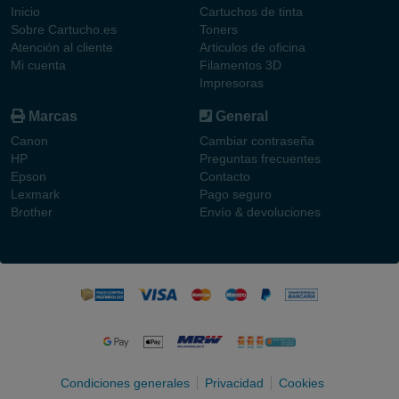
Inicio
Cartuchos de tinta
Sobre Cartucho.es
Toners
Atención al cliente
Articulos de oficina
Mi cuenta
Filamentos 3D
Impresoras
Marcas
General
Canon
Cambiar contraseña
HP
Preguntas frecuentes
Epson
Contacto
Lexmark
Pago seguro
Brother
Envío & devoluciones
Condiciones generales
Privacidad
Cookies