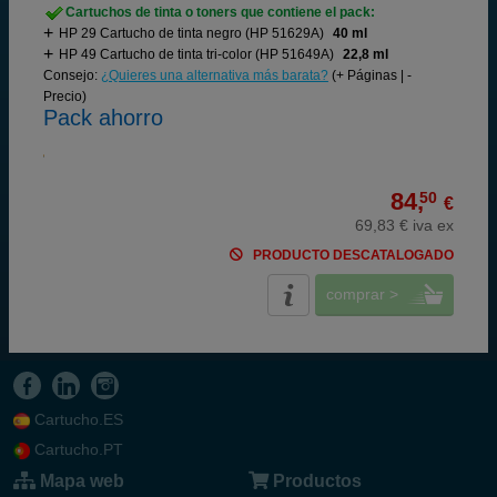
Cartuchos de tinta o toners que contiene el pack:
HP 29 Cartucho de tinta negro (HP 51629A)
40 ml
HP 49 Cartucho de tinta tri-color (HP 51649A)
22,8 ml
Consejo:
¿Quieres una alternativa más barata?
(+ Páginas | -
Precio)
Pack ahorro
84,
50
€
69,83 € iva ex
PRODUCTO DESCATALOGADO
comprar >
Cartucho.ES
Cartucho.PT
Mapa web
Productos