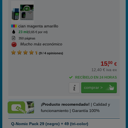
cian magenta amarillo
23 ml
(0,65 € por ml)
350 páginas
Mucho más económico
(9 / 4 opiniones)
15,
00
€
12,40 € iva ex
RECÍBELO EN 24 HORAS
comprar >
¡Producto recomendado!
| Calidad y
funcionamiento | Garantía 100%
Q-Nomic Pack 29 (negro) + 49 (tri-color)