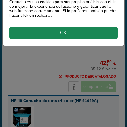
Cartucho.es usa cookies para sus propios análisis con el fin
de mejorar la experiencia del usuario y garantizar que la
web funcione correctamente. Si lo prefieres también puedes
hacer click en
rechazar
.
negro
OK
40 ml
(1,06 € por ml)
650 páginas
42,
50
€
35,12 € iva ex
PRODUCTO DESCATALOGADO
comprar >
HP 49 Cartucho de tinta tri-color (HP 51649A)