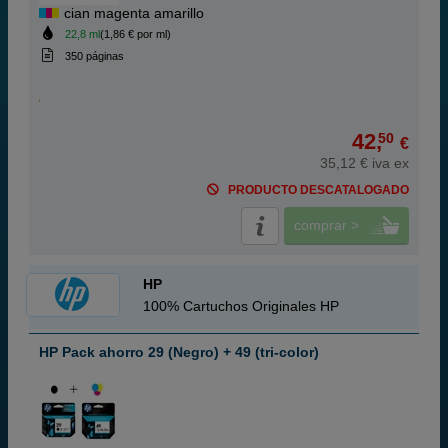
cian magenta amarillo
22,8 ml
(1,86 € por ml)
350 páginas
42,
50
€
35,12 € iva ex
PRODUCTO DESCATALOGADO
comprar >
HP
100% Cartuchos Originales HP
HP Pack ahorro 29 (Negro) + 49 (tri-color)