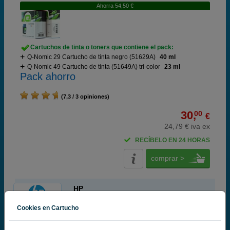
Ahorra 54,50 €
Cartuchos de tinta o toners que contiene el pack:
Q-Nomic 29 Cartucho de tinta negro (51629A)
40 ml
Q-Nomic 49 Cartucho de tinta (51649A) tri-color
23 ml
Pack ahorro
(7,3 / 3 opiniones)
30,
00
€
24,79 € iva ex
RECÍBELO EN 24 HORAS
comprar >
HP
100% Cartuchos Originales HP
Cookies en Cartucho
HP 29 Cartucho de tinta negro (HP 51629A)