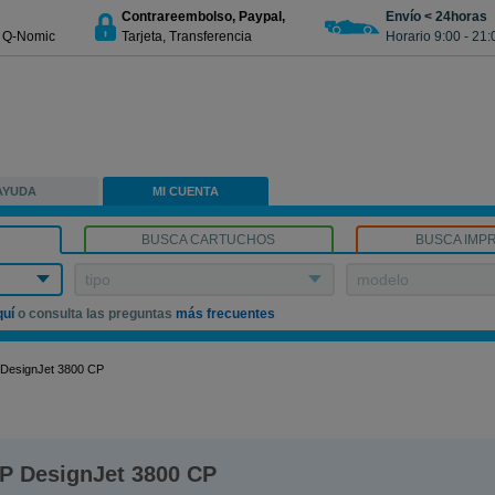
Contrareembolso, Paypal,
Envío < 24horas
€ Q-Nomic
Tarjeta, Transferencia
Horario 9:00 - 21:
AYUDA
MI CUENTA
BUSCA CARTUCHOS
BUSCA IMP
tipo
modelo
quí
o consulta las preguntas
más frecuentes
DesignJet 3800 CP
P DesignJet 3800 CP