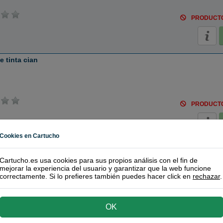
PRODUCT
 tinta cian
PRODUCT
Cookies en Cartucho
 tinta cian
Cartucho.es usa cookies para sus propios análisis con el fin de
mejorar la experiencia del usuario y garantizar que la web funcione
correctamente. Si lo prefieres también puedes hacer click en
rechazar
.
PRODUCT
OK