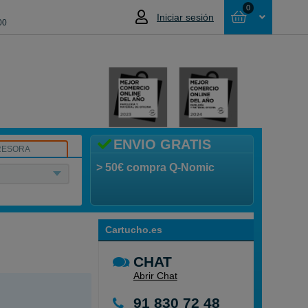
0
Iniciar sesión
00
Cesta
NO HAS SELECCIONADO NINGÚN
PRODUCTO
ENVIO GRATIS
RESORA
> 50€ compra Q-Nomic
Cartucho.es
CHAT
Abrir Chat
91 830 72 48