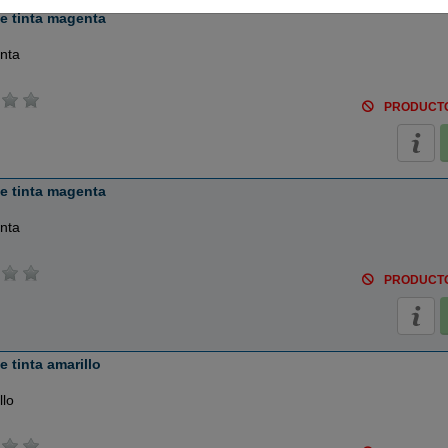
e tinta magenta
nta
PRODUCT
e tinta magenta
nta
PRODUCT
 tinta amarillo
llo