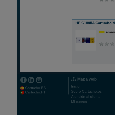
HP C1895A Cartucho de
amari
Mapa web
Inicio
Cartucho.ES
Sobre Cartucho.es
Cartucho.PT
Atención al cliente
Mi cuenta