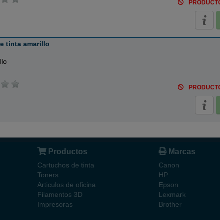
PRODUCT
 tinta amarillo
llo
PRODUCT
Productos
Marcas
Cartuchos de tinta
Canon
Toners
HP
Articulos de oficina
Epson
Filamentos 3D
Lexmark
Impresoras
Brother