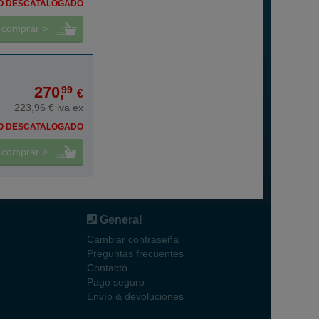
O DESCATALOGADO
comprar >
270,
99
€
223,96 € iva ex
O DESCATALOGADO
comprar >
General
Cambiar contraseña
Preguntas frecuentes
Contacto
Pago seguro
Envío & devoluciones