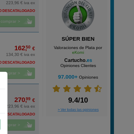
223,96 € iva ex
O DESCATALOGADO
comprar >
SÚPER BIEN
162,
50
Valoraciones de Plata por
€
eKomi
134,30 € iva ex
Cartucho.
es
O DESCATALOGADO
Opiniones Clientes
comprar >
97.000+
Opiniones
270,
9.4/10
99
€
223,96 € iva ex
> Ver todas las opiniones
O DESCATALOGADO
comprar >