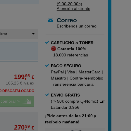
(9:00-20:00h)
Atención al cliente
Correo
Escríbenos un correo
iltrar
CARTUCHO o TONER
Garantía 100%
+18.000 referencias
PAGO SEGURO
PayPal | Visa | MasterCard |
199,
95
€
Maestro | Contra-reembolso |
165,25 € iva ex
Transferencia bancaria
O DESCATALOGADO
ENVÍO GRATIS
comprar >
( > 50€ compra Q-Nomic) Envío
Estándar 3,95€
¡
Pide
antes de las 21:00 y
recíbelo mañana
!
270,
99
€